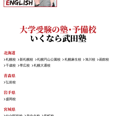
大学受験の塾・予備校
いくなら武田塾
北海道
札幌校
新札幌校
札幌円山公園校
札幌麻生校
旭川校
函館校
千歳校
帯広校
札幌大通校
青森県
弘前校
岩手県
盛岡校
宮城県
仙台駅前校
泉中央校
長町校