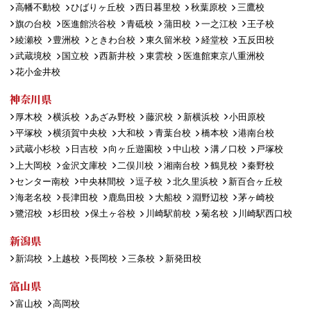
高幡不動校
ひばりヶ丘校
西日暮里校
秋葉原校
三鷹校
旗の台校
医進館渋谷校
青砥校
蒲田校
一之江校
王子校
綾瀬校
豊洲校
ときわ台校
東久留米校
経堂校
五反田校
武蔵境校
国立校
西新井校
東雲校
医進館東京八重洲校
花小金井校
神奈川県
厚木校
横浜校
あざみ野校
藤沢校
新横浜校
小田原校
平塚校
横須賀中央校
大和校
青葉台校
橋本校
港南台校
武蔵小杉校
日吉校
向ヶ丘遊園校
中山校
溝ノ口校
戸塚校
上大岡校
金沢文庫校
二俣川校
湘南台校
鶴見校
秦野校
センター南校
中央林間校
逗子校
北久里浜校
新百合ヶ丘校
海老名校
長津田校
鹿島田校
大船校
淵野辺校
茅ヶ崎校
鷺沼校
杉田校
保土ヶ谷校
川崎駅前校
菊名校
川崎駅西口校
新潟県
新潟校
上越校
長岡校
三条校
新発田校
富山県
富山校
高岡校