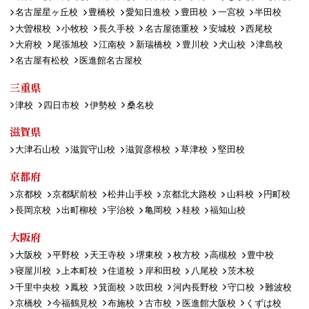
名古屋星ヶ丘校
豊橋校
愛知日進校
豊田校
一宮校
半田校
大曽根校
小牧校
長久手校
名古屋徳重校
安城校
西尾校
大府校
尾張旭校
江南校
新瑞橋校
豊川校
犬山校
津島校
名古屋有松校
医進館名古屋校
三重県
津校
四日市校
伊勢校
桑名校
滋賀県
大津石山校
滋賀守山校
滋賀彦根校
草津校
堅田校
京都府
京都校
京都駅前校
松井山手校
京都北大路校
山科校
円町校
長岡京校
出町柳校
宇治校
亀岡校
桂校
福知山校
大阪府
大阪校
平野校
天王寺校
堺東校
枚方校
高槻校
豊中校
寝屋川校
上本町校
住道校
岸和田校
八尾校
茨木校
千里中央校
鳳校
箕面校
吹田校
河内長野校
守口校
難波校
京橋校
今福鶴見校
布施校
古市校
医進館大阪校
くずは校