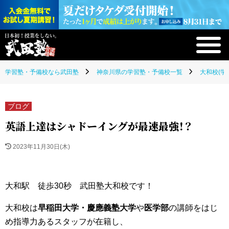
学習塾・予備校なら武田塾
神奈川県の学習塾・予備校一覧
大和校(学
ブログ
英語上達はシャドーイングが最速最強！？
2023年11月30日(木)
大和駅 徒歩30秒 武田塾大和校です！
大和校は
早稲田大学・慶應義塾大学
や
医学部
の講師をはじ
め指導力あるスタッフが在籍し、