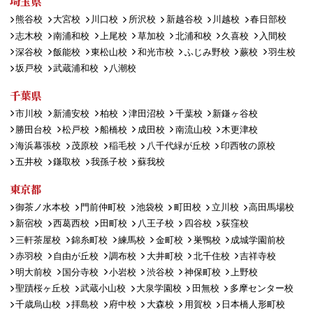
埼玉県
熊谷校
大宮校
川口校
所沢校
新越谷校
川越校
春日部校
志木校
南浦和校
上尾校
草加校
北浦和校
久喜校
入間校
深谷校
飯能校
東松山校
和光市校
ふじみ野校
蕨校
羽生校
坂戸校
武蔵浦和校
八潮校
千葉県
市川校
新浦安校
柏校
津田沼校
千葉校
新鎌ヶ谷校
勝田台校
松戸校
船橋校
成田校
南流山校
木更津校
海浜幕張校
茂原校
稲毛校
八千代緑が丘校
印西牧の原校
五井校
鎌取校
我孫子校
蘇我校
東京都
御茶ノ水本校
門前仲町校
池袋校
町田校
立川校
高田馬場校
新宿校
西葛西校
田町校
八王子校
四谷校
荻窪校
三軒茶屋校
錦糸町校
練馬校
金町校
巣鴨校
成城学園前校
赤羽校
自由が丘校
調布校
大井町校
北千住校
吉祥寺校
明大前校
国分寺校
小岩校
渋谷校
神保町校
上野校
聖蹟桜ヶ丘校
武蔵小山校
大泉学園校
田無校
多摩センター校
千歳烏山校
拝島校
府中校
大森校
用賀校
日本橋人形町校