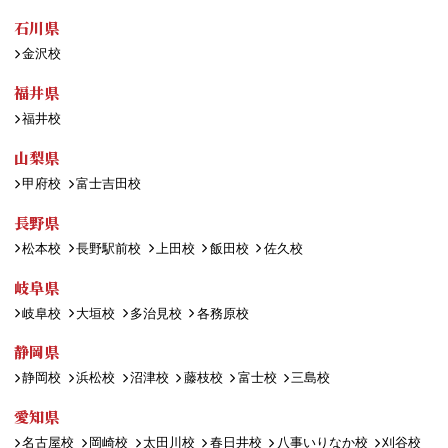
石川県
金沢校
福井県
福井校
山梨県
甲府校
富士吉田校
長野県
松本校
長野駅前校
上田校
飯田校
佐久校
岐阜県
岐阜校
大垣校
多治見校
各務原校
静岡県
静岡校
浜松校
沼津校
藤枝校
富士校
三島校
愛知県
名古屋校
岡崎校
太田川校
春日井校
八事いりなか校
刈谷校