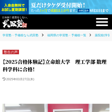
学習塾・予備校なら武田塾
福岡県の学習塾・予備校一覧
薬院校(学習
塾生の声
【2025合格体験記】立命館大学 理工学部 数理
科学科に合格！
2025年03月27日(木)