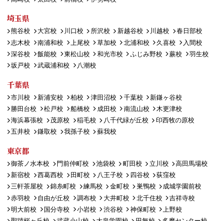
埼玉県
熊谷校
大宮校
川口校
所沢校
新越谷校
川越校
春日部校
志木校
南浦和校
上尾校
草加校
北浦和校
久喜校
入間校
深谷校
飯能校
東松山校
和光市校
ふじみ野校
蕨校
羽生校
坂戸校
武蔵浦和校
八潮校
千葉県
市川校
新浦安校
柏校
津田沼校
千葉校
新鎌ヶ谷校
勝田台校
松戸校
船橋校
成田校
南流山校
木更津校
海浜幕張校
茂原校
稲毛校
八千代緑が丘校
印西牧の原校
五井校
鎌取校
我孫子校
蘇我校
東京都
御茶ノ水本校
門前仲町校
池袋校
町田校
立川校
高田馬場校
新宿校
西葛西校
田町校
八王子校
四谷校
荻窪校
三軒茶屋校
錦糸町校
練馬校
金町校
巣鴨校
成城学園前校
赤羽校
自由が丘校
調布校
大井町校
北千住校
吉祥寺校
明大前校
国分寺校
小岩校
渋谷校
神保町校
上野校
聖蹟桜ヶ丘校
武蔵小山校
大泉学園校
田無校
多摩センター校