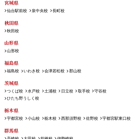
宮城県
仙台駅前校
泉中央校
長町校
秋田県
秋田校
山形県
山形校
福島県
福島校
いわき校
会津若松校
郡山校
茨城県
つくば校
水戸校
土浦校
日立校
取手校
守谷校
ひたち野うしく校
栃木県
宇都宮校
小山校
栃木校
西那須野校
佐野校
宇都宮駅東口校
群馬県
高崎校
太田校
前橋校
伊勢崎校