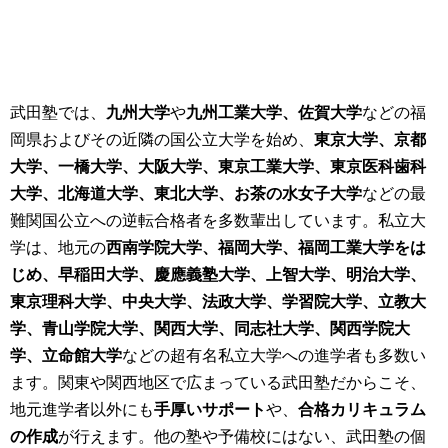
武田塾では、
九州大学
や
九州工業大学、
佐
賀大
学
などの福
岡県およびその近隣の国公立大学を始め、
東京大学、京都
大学、一橋大学、大阪大学、
東京工業大学、東京医科歯科
大学、
北海道大学、
東北大学、お茶の水女子大学
などの最
難関国公立への逆転合格者を多数輩出しています。私立大
学は、地元の
西南学院大学、福岡大学、福岡工業大学をは
じめ、
早稲田大学、慶應義塾大学、
上智大学、
明治大学、
東京理科大学、中央大学、
法政大学、学習院大学、
立教大
学、青山学院大学、
関西大学、同志社大学、
関西学院大
学、立命館大学
などの超有名私立大学への進学者も多数い
ます。関東や関西地区で広まっている武田塾だからこそ、
地元進学者以外にも
手厚いサポート
や、
合格カリキュラム
の作成
が行えます。他の塾や予備校にはない、武田塾の個