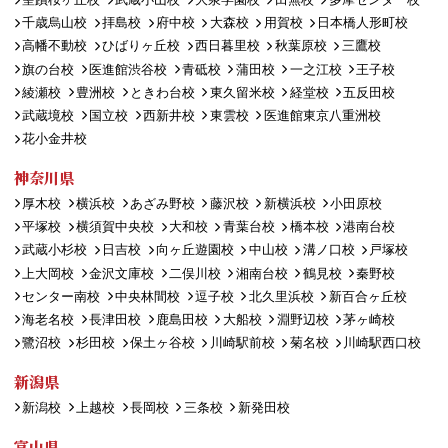
千歳烏山校
拝島校
府中校
大森校
用賀校
日本橋人形町校
高幡不動校
ひばりヶ丘校
西日暮里校
秋葉原校
三鷹校
旗の台校
医進館渋谷校
青砥校
蒲田校
一之江校
王子校
綾瀬校
豊洲校
ときわ台校
東久留米校
経堂校
五反田校
武蔵境校
国立校
西新井校
東雲校
医進館東京八重洲校
花小金井校
神奈川県
厚木校
横浜校
あざみ野校
藤沢校
新横浜校
小田原校
平塚校
横須賀中央校
大和校
青葉台校
橋本校
港南台校
武蔵小杉校
日吉校
向ヶ丘遊園校
中山校
溝ノ口校
戸塚校
上大岡校
金沢文庫校
二俣川校
湘南台校
鶴見校
秦野校
センター南校
中央林間校
逗子校
北久里浜校
新百合ヶ丘校
海老名校
長津田校
鹿島田校
大船校
淵野辺校
茅ヶ崎校
鷺沼校
杉田校
保土ヶ谷校
川崎駅前校
菊名校
川崎駅西口校
新潟県
新潟校
上越校
長岡校
三条校
新発田校
富山県