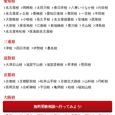
愛知県
名古屋校
岡崎校
太田川校
春日井校
八事いりなか校
刈谷校
名古屋星ヶ丘校
豊橋校
愛知日進校
豊田校
一宮校
半田校
大曽根校
小牧校
長久手校
名古屋徳重校
安城校
西尾校
大府校
尾張旭校
江南校
新瑞橋校
豊川校
犬山校
津島校
名古屋有松校
医進館名古屋校
三重県
津校
四日市校
伊勢校
桑名校
滋賀県
大津石山校
滋賀守山校
滋賀彦根校
草津校
堅田校
京都府
京都校
京都駅前校
松井山手校
京都北大路校
山科校
円町校
長岡京校
出町柳校
宇治校
亀岡校
桂校
福知山校
大阪府
大阪校
平野校
天王寺校
堺東校
枚方校
高槻校
豊中校
無料受験相談へ行ってみよう!
寝屋川校
上本町校
住道校
岸和田校
八尾校
茨木校