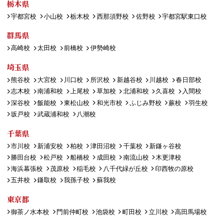
栃木県
宇都宮校
小山校
栃木校
西那須野校
佐野校
宇都宮駅東口校
群馬県
高崎校
太田校
前橋校
伊勢崎校
埼玉県
熊谷校
大宮校
川口校
所沢校
新越谷校
川越校
春日部校
志木校
南浦和校
上尾校
草加校
北浦和校
久喜校
入間校
深谷校
飯能校
東松山校
和光市校
ふじみ野校
蕨校
羽生校
坂戸校
武蔵浦和校
八潮校
千葉県
市川校
新浦安校
柏校
津田沼校
千葉校
新鎌ヶ谷校
勝田台校
松戸校
船橋校
成田校
南流山校
木更津校
海浜幕張校
茂原校
稲毛校
八千代緑が丘校
印西牧の原校
五井校
鎌取校
我孫子校
蘇我校
東京都
御茶ノ水本校
門前仲町校
池袋校
町田校
立川校
高田馬場校