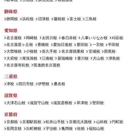
静岡県
静岡校
浜松校
沼津校
藤枝校
富士校
三島校
愛知県
名古屋校
岡崎校
太田川校
春日井校
八事いりなか校
刈谷校
名古屋星ヶ丘校
豊橋校
愛知日進校
豊田校
一宮校
半田校
大曽根校
小牧校
長久手校
名古屋徳重校
安城校
西尾校
大府校
尾張旭校
江南校
新瑞橋校
豊川校
犬山校
津島校
名古屋有松校
医進館名古屋校
三重県
津校
四日市校
伊勢校
桑名校
滋賀県
大津石山校
滋賀守山校
滋賀彦根校
草津校
堅田校
京都府
京都校
京都駅前校
松井山手校
京都北大路校
山科校
円町校
長岡京校
出町柳校
宇治校
亀岡校
桂校
福知山校