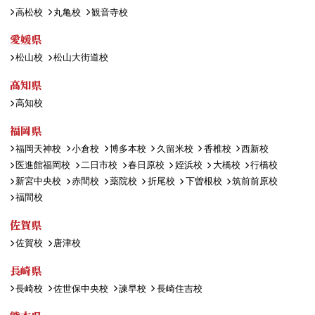
高松校
丸亀校
観音寺校
愛媛県
松山校
松山大街道校
高知県
高知校
福岡県
福岡天神校
小倉校
博多本校
久留米校
香椎校
西新校
医進館福岡校
二日市校
春日原校
姪浜校
大橋校
行橋校
新宮中央校
赤間校
薬院校
折尾校
下曽根校
筑前前原校
福間校
佐賀県
佐賀校
唐津校
長崎県
長崎校
佐世保中央校
諫早校
長崎住吉校