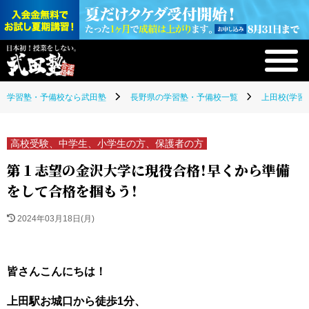
学習塾・予備校なら武田塾
長野県の学習塾・予備校一覧
上田校(学習
高校受験、中学生、小学生の方、保護者の方
第１志望の金沢大学に現役合格！早くから準備
をして合格を掴もう！
2024年03月18日(月)
皆さんこんにちは！
上田駅お城口から徒歩1分、