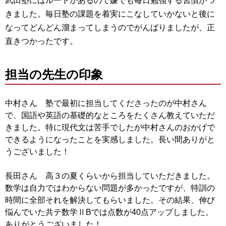
武田塾にはルートがあるので嫌でも毎日勉強する習慣がつ
きました
。
毎日塾の課題を着実にこなしていかないと後に
なってどんどん溜ま
ってしまうのでがんばりましたが、正
直きつかったです。
担当の先生の印象
中村さん 塾で最初に担当してくださったのが中村さん
で、
国語や英語の基礎的なところをたくさん教えていただ
きました。
特に現代文は苦手でしたが中村さんのおかげで
できるようになった
ことを実感しました。長い間ありがと
うございました！
長田さん 高３の夏くらいから担当していただきました。
数学は自力ではわからない問題が多かったですが、
特訓の
時間に全部それを解決してもらいました。その結果、
伸び
悩んでいた共テ数学ⅡBでは点数が40点アップしました。
ありがとうございました！