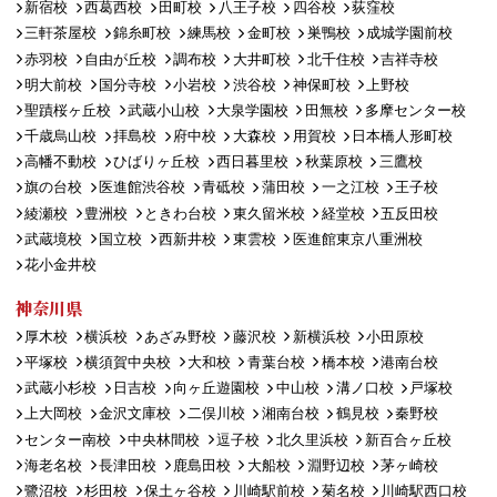
新宿校
西葛西校
田町校
八王子校
四谷校
荻窪校
三軒茶屋校
錦糸町校
練馬校
金町校
巣鴨校
成城学園前校
赤羽校
自由が丘校
調布校
大井町校
北千住校
吉祥寺校
明大前校
国分寺校
小岩校
渋谷校
神保町校
上野校
聖蹟桜ヶ丘校
武蔵小山校
大泉学園校
田無校
多摩センター校
千歳烏山校
拝島校
府中校
大森校
用賀校
日本橋人形町校
高幡不動校
ひばりヶ丘校
西日暮里校
秋葉原校
三鷹校
旗の台校
医進館渋谷校
青砥校
蒲田校
一之江校
王子校
綾瀬校
豊洲校
ときわ台校
東久留米校
経堂校
五反田校
武蔵境校
国立校
西新井校
東雲校
医進館東京八重洲校
花小金井校
神奈川県
厚木校
横浜校
あざみ野校
藤沢校
新横浜校
小田原校
平塚校
横須賀中央校
大和校
青葉台校
橋本校
港南台校
武蔵小杉校
日吉校
向ヶ丘遊園校
中山校
溝ノ口校
戸塚校
上大岡校
金沢文庫校
二俣川校
湘南台校
鶴見校
秦野校
センター南校
中央林間校
逗子校
北久里浜校
新百合ヶ丘校
海老名校
長津田校
鹿島田校
大船校
淵野辺校
茅ヶ崎校
鷺沼校
杉田校
保土ヶ谷校
川崎駅前校
菊名校
川崎駅西口校