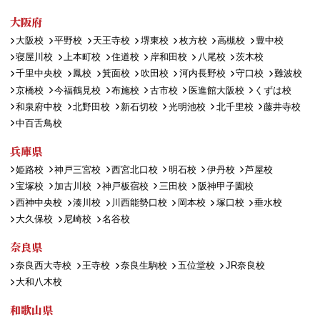
大阪府
大阪校
平野校
天王寺校
堺東校
枚方校
高槻校
豊中校
寝屋川校
上本町校
住道校
岸和田校
八尾校
茨木校
千里中央校
鳳校
箕面校
吹田校
河内長野校
守口校
難波校
京橋校
今福鶴見校
布施校
古市校
医進館大阪校
くずは校
和泉府中校
北野田校
新石切校
光明池校
北千里校
藤井寺校
中百舌鳥校
兵庫県
姫路校
神戸三宮校
西宮北口校
明石校
伊丹校
芦屋校
宝塚校
加古川校
神戸板宿校
三田校
阪神甲子園校
西神中央校
湊川校
川西能勢口校
岡本校
塚口校
垂水校
大久保校
尼崎校
名谷校
奈良県
奈良西大寺校
王寺校
奈良生駒校
五位堂校
JR奈良校
大和八木校
和歌山県