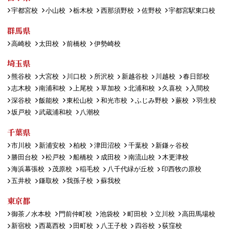
宇都宮校
小山校
栃木校
西那須野校
佐野校
宇都宮駅東口校
群馬県
高崎校
太田校
前橋校
伊勢崎校
埼玉県
熊谷校
大宮校
川口校
所沢校
新越谷校
川越校
春日部校
志木校
南浦和校
上尾校
草加校
北浦和校
久喜校
入間校
深谷校
飯能校
東松山校
和光市校
ふじみ野校
蕨校
羽生校
坂戸校
武蔵浦和校
八潮校
千葉県
市川校
新浦安校
柏校
津田沼校
千葉校
新鎌ヶ谷校
勝田台校
松戸校
船橋校
成田校
南流山校
木更津校
海浜幕張校
茂原校
稲毛校
八千代緑が丘校
印西牧の原校
五井校
鎌取校
我孫子校
蘇我校
東京都
御茶ノ水本校
門前仲町校
池袋校
町田校
立川校
高田馬場校
新宿校
西葛西校
田町校
八王子校
四谷校
荻窪校