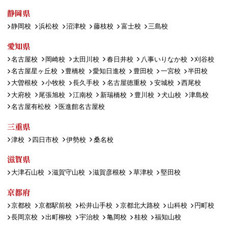
静岡県
静岡校
浜松校
沼津校
藤枝校
富士校
三島校
愛知県
名古屋校
岡崎校
太田川校
春日井校
八事いりなか校
刈谷校
名古屋星ヶ丘校
豊橋校
愛知日進校
豊田校
一宮校
半田校
大曽根校
小牧校
長久手校
名古屋徳重校
安城校
西尾校
大府校
尾張旭校
江南校
新瑞橋校
豊川校
犬山校
津島校
名古屋有松校
医進館名古屋校
三重県
津校
四日市校
伊勢校
桑名校
滋賀県
大津石山校
滋賀守山校
滋賀彦根校
草津校
堅田校
京都府
京都校
京都駅前校
松井山手校
京都北大路校
山科校
円町校
長岡京校
出町柳校
宇治校
亀岡校
桂校
福知山校