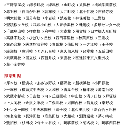
三軒茶屋校
錦糸町校
練馬校
金町校
巣鴨校
成城学園前校
赤羽校
自由が丘校
調布校
大井町校
北千住校
吉祥寺校
明大前校
国分寺校
小岩校
渋谷校
神保町校
上野校
聖蹟桜ヶ丘校
武蔵小山校
大泉学園校
田無校
多摩センター校
千歳烏山校
拝島校
府中校
大森校
用賀校
日本橋人形町校
高幡不動校
ひばりヶ丘校
西日暮里校
秋葉原校
三鷹校
旗の台校
医進館渋谷校
青砥校
蒲田校
一之江校
王子校
綾瀬校
豊洲校
ときわ台校
東久留米校
経堂校
五反田校
武蔵境校
国立校
西新井校
東雲校
医進館東京八重洲校
花小金井校
神奈川県
厚木校
横浜校
あざみ野校
藤沢校
新横浜校
小田原校
平塚校
横須賀中央校
大和校
青葉台校
橋本校
港南台校
武蔵小杉校
日吉校
向ヶ丘遊園校
中山校
溝ノ口校
戸塚校
上大岡校
金沢文庫校
二俣川校
湘南台校
鶴見校
秦野校
センター南校
中央林間校
逗子校
北久里浜校
新百合ヶ丘校
海老名校
長津田校
鹿島田校
大船校
淵野辺校
茅ヶ崎校
鷺沼校
杉田校
保土ヶ谷校
川崎駅前校
菊名校
川崎駅西口校