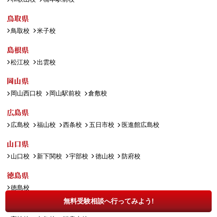
鳥取県
鳥取校
米子校
島根県
松江校
出雲校
岡山県
岡山西口校
岡山駅前校
倉敷校
広島県
広島校
福山校
西条校
五日市校
医進館広島校
山口県
山口校
新下関校
宇部校
徳山校
防府校
徳島県
徳島校
無料受験相談へ行ってみよう!
香川県