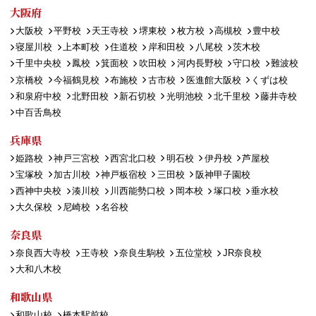
大阪府
大阪校
平野校
天王寺校
堺東校
枚方校
高槻校
豊中校
寝屋川校
上本町校
住道校
岸和田校
八尾校
茨木校
千里中央校
鳳校
箕面校
吹田校
河内長野校
守口校
難波校
京橋校
今福鶴見校
布施校
古市校
医進館大阪校
くずは校
和泉府中校
北野田校
新石切校
光明池校
北千里校
藤井寺校
中百舌鳥校
兵庫県
姫路校
神戸三宮校
西宮北口校
明石校
伊丹校
芦屋校
宝塚校
加古川校
神戸板宿校
三田校
阪神甲子園校
西神中央校
湊川校
川西能勢口校
岡本校
塚口校
垂水校
大久保校
尼崎校
名谷校
奈良県
奈良西大寺校
王寺校
奈良生駒校
五位堂校
JR奈良校
大和八木校
和歌山県
和歌山校
橋本駅前校