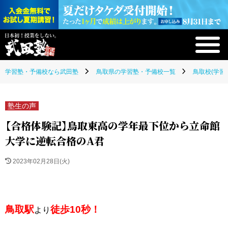
学習塾・予備校なら武田塾
鳥取県の学習塾・予備校一覧
鳥取校(学習
塾生の声
【合格体験記】鳥取東高の学年最下位から立命館
大学に逆転合格のA君
2023年02月28日(火)
鳥取駅
徒歩10秒！
より