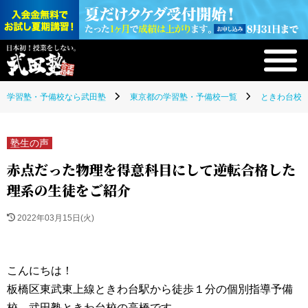
学習塾・予備校なら武田塾
東京都の学習塾・予備校一覧
ときわ台校(
塾生の声
赤点だった物理を得意科目にして逆転合格した
理系の生徒をご紹介
2022年03月15日(火)
こんにちは！
板橋区東武東上線ときわ台駅から徒歩１分の個別指導予備
校、武田塾ときわ台校の高橋です。