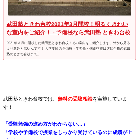
武田塾ときわ台校2021年3月開校！明るくきれい
な室内をご紹介！ - 予備校なら武田塾 ときわ台校
2021年３月に開校した武田塾ときわ台校！その室内をご紹介します。外から見る
より意外と広いんです！ 大学受験の予備校・学習塾・個別指導は逆転合格の武田
塾のときわ台校まで。
武田塾ときわ台校では、
無料の受験相談
を実施していま
す！
「受験勉強の進め方がわからない…」
「学校や予備校で授業をしっかり受けているのに成績が上