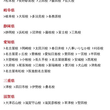
松本校
長野駅前校
上田校
飯田校
佐久校
岐阜県
岐阜校
大垣校
多治見校
各務原校
静岡県
静岡校
浜松校
沼津校
藤枝校
富士校
三島校
愛知県
名古屋校
岡崎校
太田川校
春日井校
八事いりなか校
刈谷校
名古屋星ヶ丘校
豊橋校
愛知日進校
豊田校
一宮校
半田校
大曽根校
小牧校
長久手校
名古屋徳重校
安城校
西尾校
大府校
尾張旭校
江南校
新瑞橋校
豊川校
犬山校
津島校
名古屋有松校
医進館名古屋校
三重県
津校
四日市校
伊勢校
桑名校
滋賀県
大津石山校
滋賀守山校
滋賀彦根校
草津校
堅田校