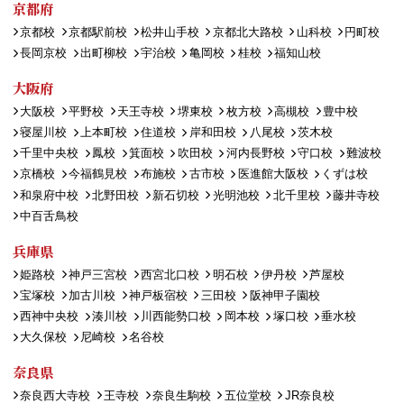
京都府
京都校
京都駅前校
松井山手校
京都北大路校
山科校
円町校
長岡京校
出町柳校
宇治校
亀岡校
桂校
福知山校
大阪府
大阪校
平野校
天王寺校
堺東校
枚方校
高槻校
豊中校
寝屋川校
上本町校
住道校
岸和田校
八尾校
茨木校
千里中央校
鳳校
箕面校
吹田校
河内長野校
守口校
難波校
京橋校
今福鶴見校
布施校
古市校
医進館大阪校
くずは校
和泉府中校
北野田校
新石切校
光明池校
北千里校
藤井寺校
中百舌鳥校
兵庫県
姫路校
神戸三宮校
西宮北口校
明石校
伊丹校
芦屋校
宝塚校
加古川校
神戸板宿校
三田校
阪神甲子園校
西神中央校
湊川校
川西能勢口校
岡本校
塚口校
垂水校
大久保校
尼崎校
名谷校
奈良県
奈良西大寺校
王寺校
奈良生駒校
五位堂校
JR奈良校