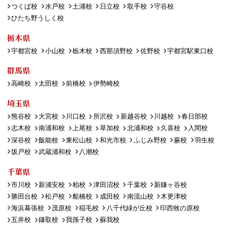
つくば校
水戸校
土浦校
日立校
取手校
守谷校
ひたち野うしく校
栃木県
宇都宮校
小山校
栃木校
西那須野校
佐野校
宇都宮駅東口校
群馬県
高崎校
太田校
前橋校
伊勢崎校
埼玉県
熊谷校
大宮校
川口校
所沢校
新越谷校
川越校
春日部校
志木校
南浦和校
上尾校
草加校
北浦和校
久喜校
入間校
深谷校
飯能校
東松山校
和光市校
ふじみ野校
蕨校
羽生校
坂戸校
武蔵浦和校
八潮校
千葉県
市川校
新浦安校
柏校
津田沼校
千葉校
新鎌ヶ谷校
勝田台校
松戸校
船橋校
成田校
南流山校
木更津校
海浜幕張校
茂原校
稲毛校
八千代緑が丘校
印西牧の原校
五井校
鎌取校
我孫子校
蘇我校