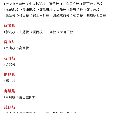
センター南校
中央林間校
逗子校
北久里浜校
新百合ヶ丘校
海老名校
長津田校
鹿島田校
大船校
淵野辺校
茅ヶ崎校
鷺沼校
杉田校
保土ヶ谷校
川崎駅前校
菊名校
川崎駅西口校
新潟県
新潟校
上越校
長岡校
三条校
新発田校
富山県
富山校
高岡校
石川県
金沢校
福井県
福井校
山梨県
甲府校
富士吉田校
長野県