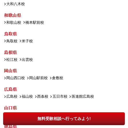
大和八木校
和歌山県
和歌山校
橋本駅前校
鳥取県
鳥取校
米子校
島根県
松江校
出雲校
岡山県
岡山西口校
岡山駅前校
倉敷校
広島県
広島校
福山校
西条校
五日市校
医進館広島校
山口県
山口校
新下関校
宇部校
徳山校
防府校
無料受験相談へ行ってみよう!
徳島県