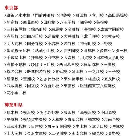
東京都
御茶ノ水本校
門前仲町校
池袋校
町田校
立川校
高田馬場校
新宿校
西葛西校
田町校
八王子校
四谷校
荻窪校
三軒茶屋校
錦糸町校
練馬校
金町校
巣鴨校
成城学園前校
赤羽校
自由が丘校
調布校
大井町校
北千住校
吉祥寺校
明大前校
国分寺校
小岩校
渋谷校
神保町校
上野校
聖蹟桜ヶ丘校
武蔵小山校
大泉学園校
田無校
多摩センター校
千歳烏山校
拝島校
府中校
大森校
用賀校
日本橋人形町校
高幡不動校
ひばりヶ丘校
西日暮里校
秋葉原校
三鷹校
旗の台校
医進館渋谷校
青砥校
蒲田校
一之江校
王子校
綾瀬校
豊洲校
ときわ台校
東久留米校
経堂校
五反田校
武蔵境校
国立校
西新井校
東雲校
医進館東京八重洲校
花小金井校
神奈川県
厚木校
横浜校
あざみ野校
藤沢校
新横浜校
小田原校
平塚校
横須賀中央校
大和校
青葉台校
橋本校
港南台校
武蔵小杉校
日吉校
向ヶ丘遊園校
中山校
溝ノ口校
戸塚校
上大岡校
金沢文庫校
二俣川校
湘南台校
鶴見校
秦野校