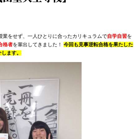
授業をせず、一人ひとりに合ったカリキュラムで
自学自習
を
合格者
を輩出してきました！
今回も見事逆転合格を果たした
介します。