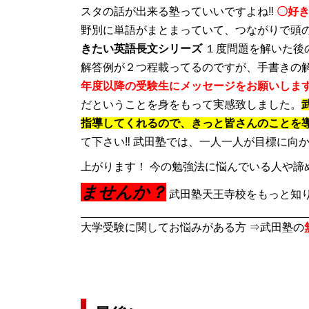
スタの話が出来る塾っていいですよね‼
〇好
野別に単語がまとまっていて、つながりで頭
きたい英語長文シリーズ
１度問題を解いた後
解答例が２つ程載ってるのですが、手書きの
年度以降の受験生にメッセージをお願いしま
だということを身をもって実感致しました。
指導してくれるので、きっと皆さんのことを
て下さい‼ 武田塾では、一人一人が目標に向
上がります！ 今の勉強法に悩んでいる人や諦
ませんか？
武田塾天王寺校をもっと知りた
大学受験に関してお悩みがある方 ⇒武田塾の