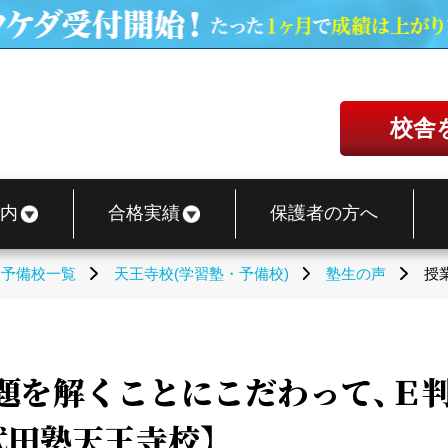
校舎
内
合格実績
保護者の方へ
・予備校一覧
天王寺校(学習塾・予備校)
塾生の声
授
題を解くことにこだわって、Ｅ
武田塾天王寺校】