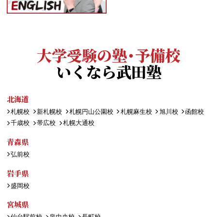
大学受験の塾・予備校
いくなら武田塾
北海道
札幌校
新札幌校
札幌円山公園校
札幌麻生校
旭川校
函館校
千歳校
帯広校
札幌大通校
青森県
弘前校
岩手県
盛岡校
宮城県
仙台駅前校
泉中央校
長町校