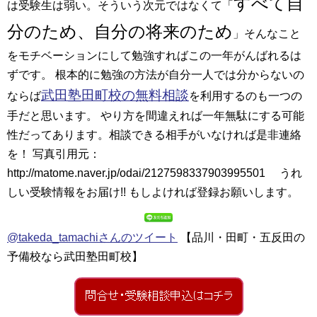
すべて自
は受験生は弱い。そういう次元ではなくて「
分のため、自分の将来のため
」そんなこと
をモチベーションにして勉強すればこの一年がんばれるは
ずです。 根本的に勉強の方法が自分一人では分からないの
武田塾田町校の無料相談
ならば
を利用するのも一つの
手だと思います。 やり方を間違えれば一年無駄にする可能
性だってあります。相談できる相手がいなければ是非連絡
を！ 写真引用元：
http://matome.naver.jp/odai/2127598337903995501 うれ
しい受験情報をお届け!! もしよければ登録お願いします。
@takeda_tamachiさんのツイート
【品川・田町・五反田の
予備校なら武田塾田町校】