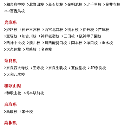
和泉府中校
北野田校
新石切校
光明池校
北千里校
藤井寺校
中百舌鳥校
兵庫県
姫路校
神戸三宮校
西宮北口校
明石校
伊丹校
芦屋校
宝塚校
加古川校
神戸板宿校
三田校
阪神甲子園校
西神中央校
湊川校
川西能勢口校
岡本校
塚口校
垂水校
大久保校
尼崎校
名谷校
奈良県
奈良西大寺校
王寺校
奈良生駒校
五位堂校
JR奈良校
大和八木校
和歌山県
和歌山校
橋本駅前校
鳥取県
鳥取校
米子校
島根県