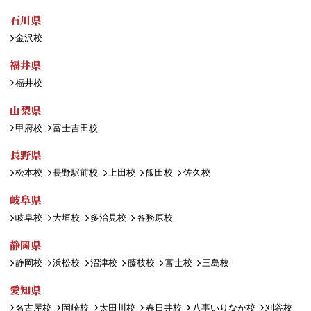
石川県
金沢校
福井県
福井校
山梨県
甲府校
富士吉田校
長野県
松本校
長野駅前校
上田校
飯田校
佐久校
岐阜県
岐阜校
大垣校
多治見校
各務原校
静岡県
静岡校
浜松校
沼津校
藤枝校
富士校
三島校
愛知県
名古屋校
岡崎校
太田川校
春日井校
八事いりなか校
刈谷校