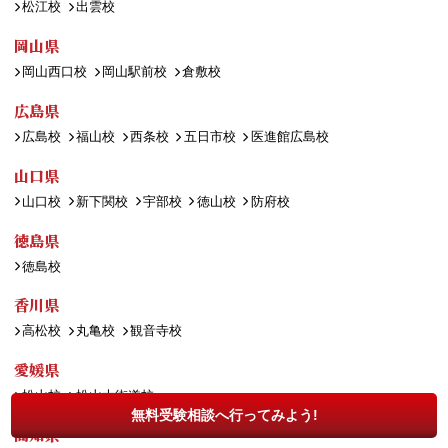
松江校
出雲校
岡山県
岡山西口校
岡山駅前校
倉敷校
広島県
広島校
福山校
西条校
五日市校
医進館広島校
山口県
山口校
新下関校
宇部校
徳山校
防府校
徳島県
徳島校
香川県
高松校
丸亀校
観音寺校
愛媛県
松山校
松山大街道校
無料受験相談へ行ってみよう!
高知県