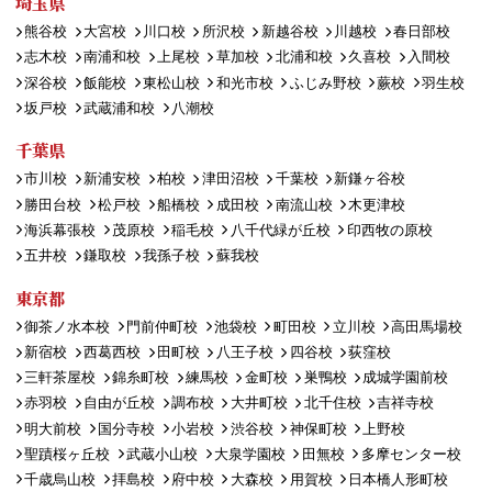
埼玉県
熊谷校
大宮校
川口校
所沢校
新越谷校
川越校
春日部校
志木校
南浦和校
上尾校
草加校
北浦和校
久喜校
入間校
深谷校
飯能校
東松山校
和光市校
ふじみ野校
蕨校
羽生校
坂戸校
武蔵浦和校
八潮校
千葉県
市川校
新浦安校
柏校
津田沼校
千葉校
新鎌ヶ谷校
勝田台校
松戸校
船橋校
成田校
南流山校
木更津校
海浜幕張校
茂原校
稲毛校
八千代緑が丘校
印西牧の原校
五井校
鎌取校
我孫子校
蘇我校
東京都
御茶ノ水本校
門前仲町校
池袋校
町田校
立川校
高田馬場校
新宿校
西葛西校
田町校
八王子校
四谷校
荻窪校
三軒茶屋校
錦糸町校
練馬校
金町校
巣鴨校
成城学園前校
赤羽校
自由が丘校
調布校
大井町校
北千住校
吉祥寺校
明大前校
国分寺校
小岩校
渋谷校
神保町校
上野校
聖蹟桜ヶ丘校
武蔵小山校
大泉学園校
田無校
多摩センター校
千歳烏山校
拝島校
府中校
大森校
用賀校
日本橋人形町校