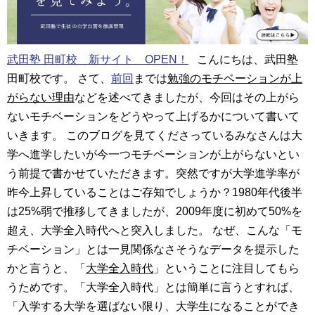
武田塾 田町校 新サイト OPEN！
こんにちは、武田塾
田町校です。 さて、
前回
までは
勉強のモチベーションが上
がらない理由
などを述べてきましたが、今回はその上がら
ないモチベーションをどうやって上げるかについて書いて
いきます。 このブログを見てくださっているみなさんは大
学へ進学したいが今一つモチベーションが上がらないとい
う前提で書かせていただきます。突然ですが大学進学率が
昨今上昇していることはご存知でしょうか？1980年代後半
は25%弱で推移してきましたが、2009年度に初めて50%を
超え、大学全入時代へと突入しました。 なぜ、こんな「モ
チベーション」とは一見関係なさそうなデータを提示した
かと言うと、「
大学全入時代
」ということに注目してもら
うためです。「大学全入時代」とは簡単に言うとすれば、
「入学する大学を選ばない限り、大学生になることができ