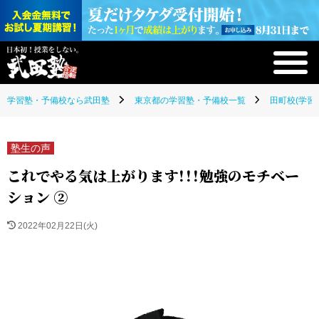
学習塾・予備校なら武田塾
東京都の学習塾・予備校一覧
田町校(学習
塾生の声
これでやる気は上がります！！！勉強のモチベー
ション ②
2022年02月22日(火)