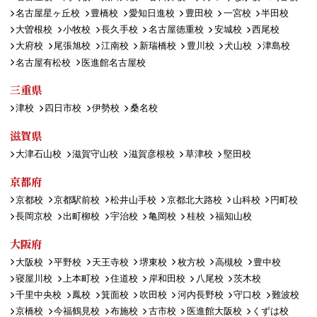
名古屋星ヶ丘校
豊橋校
愛知日進校
豊田校
一宮校
半田校
大曽根校
小牧校
長久手校
名古屋徳重校
安城校
西尾校
大府校
尾張旭校
江南校
新瑞橋校
豊川校
犬山校
津島校
名古屋有松校
医進館名古屋校
三重県
津校
四日市校
伊勢校
桑名校
滋賀県
大津石山校
滋賀守山校
滋賀彦根校
草津校
堅田校
京都府
京都校
京都駅前校
松井山手校
京都北大路校
山科校
円町校
長岡京校
出町柳校
宇治校
亀岡校
桂校
福知山校
大阪府
大阪校
平野校
天王寺校
堺東校
枚方校
高槻校
豊中校
寝屋川校
上本町校
住道校
岸和田校
八尾校
茨木校
千里中央校
鳳校
箕面校
吹田校
河内長野校
守口校
難波校
京橋校
今福鶴見校
布施校
古市校
医進館大阪校
くずは校