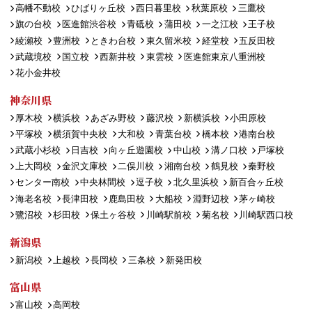
高幡不動校
ひばりヶ丘校
西日暮里校
秋葉原校
三鷹校
旗の台校
医進館渋谷校
青砥校
蒲田校
一之江校
王子校
綾瀬校
豊洲校
ときわ台校
東久留米校
経堂校
五反田校
武蔵境校
国立校
西新井校
東雲校
医進館東京八重洲校
花小金井校
神奈川県
厚木校
横浜校
あざみ野校
藤沢校
新横浜校
小田原校
平塚校
横須賀中央校
大和校
青葉台校
橋本校
港南台校
武蔵小杉校
日吉校
向ヶ丘遊園校
中山校
溝ノ口校
戸塚校
上大岡校
金沢文庫校
二俣川校
湘南台校
鶴見校
秦野校
センター南校
中央林間校
逗子校
北久里浜校
新百合ヶ丘校
海老名校
長津田校
鹿島田校
大船校
淵野辺校
茅ヶ崎校
鷺沼校
杉田校
保土ヶ谷校
川崎駅前校
菊名校
川崎駅西口校
新潟県
新潟校
上越校
長岡校
三条校
新発田校
富山県
富山校
高岡校