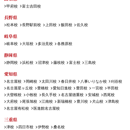
甲府校
富士吉田校
長野県
松本校
長野駅前校
上田校
飯田校
佐久校
岐阜県
岐阜校
大垣校
多治見校
各務原校
静岡県
静岡校
浜松校
沼津校
藤枝校
富士校
三島校
愛知県
名古屋校
岡崎校
太田川校
春日井校
八事いりなか校
刈谷校
名古屋星ヶ丘校
豊橋校
愛知日進校
豊田校
一宮校
半田校
大曽根校
小牧校
長久手校
名古屋徳重校
安城校
西尾校
大府校
尾張旭校
江南校
新瑞橋校
豊川校
犬山校
津島校
名古屋有松校
医進館名古屋校
三重県
津校
四日市校
伊勢校
桑名校