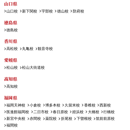
山口県
山口校
新下関校
宇部校
徳山校
防府校
徳島県
徳島校
香川県
高松校
丸亀校
観音寺校
愛媛県
松山校
松山大街道校
高知県
高知校
福岡県
福岡天神校
小倉校
博多本校
久留米校
香椎校
西新校
医進館福岡校
二日市校
春日原校
姪浜校
大橋校
行橋校
新宮中央校
赤間校
薬院校
折尾校
下曽根校
筑前前原校
福間校