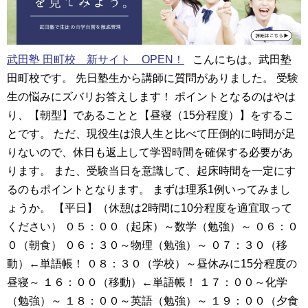
武田塾 田町校 新サイト OPEN！
こんにちは。武田塾
田町校です。 先日塾生から講師に質問がありました。 受験
生の悩みにズバリお答えします！ ポイントとなるのはやは
り、【朝型】であることと【昼寝（15分程度）】をするこ
とです。 ただ、現役生は浪人生と比べて圧倒的に時間が足
りないので、休日も返上して学習時間を確保する必要があ
ります。 また、受験当日を意識して、起床時間を一定にす
るのもポイントとなります。 まずは理系1例いってみまし
ょうか。 【平日】（休憩は2時間に10分程度を適宜取って
ください） ０５：００（起床）～数学（勉強）～ ０６：０
０（朝食） ０６：３０～物理（勉強）～ ０７：３０（移
動）←単語帳！ ０８：３０（学校）～昼休みに15分程度の
昼寝～ １６：００（移動）←単語帳！ １７：００～化学
（勉強）～ １８：００～英語（勉強）～ １９：００（夕食