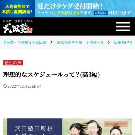
学習塾・予備校なら武田塾
東京都の学習塾・予備校一覧
田町校(学習
塾生の声
理想的なスケジュールって？(高3編)
2022年02月22日(火)