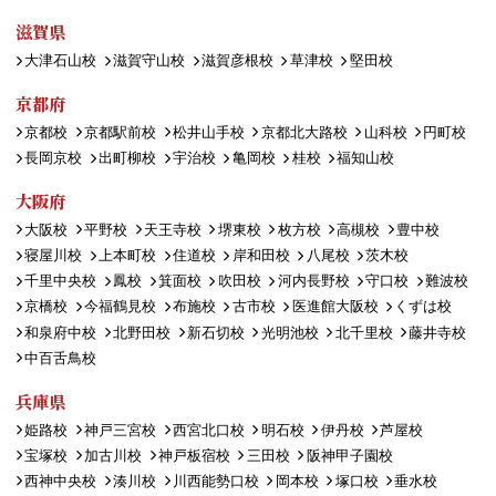
滋賀県
大津石山校
滋賀守山校
滋賀彦根校
草津校
堅田校
京都府
京都校
京都駅前校
松井山手校
京都北大路校
山科校
円町校
長岡京校
出町柳校
宇治校
亀岡校
桂校
福知山校
大阪府
大阪校
平野校
天王寺校
堺東校
枚方校
高槻校
豊中校
寝屋川校
上本町校
住道校
岸和田校
八尾校
茨木校
千里中央校
鳳校
箕面校
吹田校
河内長野校
守口校
難波校
京橋校
今福鶴見校
布施校
古市校
医進館大阪校
くずは校
和泉府中校
北野田校
新石切校
光明池校
北千里校
藤井寺校
中百舌鳥校
兵庫県
姫路校
神戸三宮校
西宮北口校
明石校
伊丹校
芦屋校
宝塚校
加古川校
神戸板宿校
三田校
阪神甲子園校
西神中央校
湊川校
川西能勢口校
岡本校
塚口校
垂水校