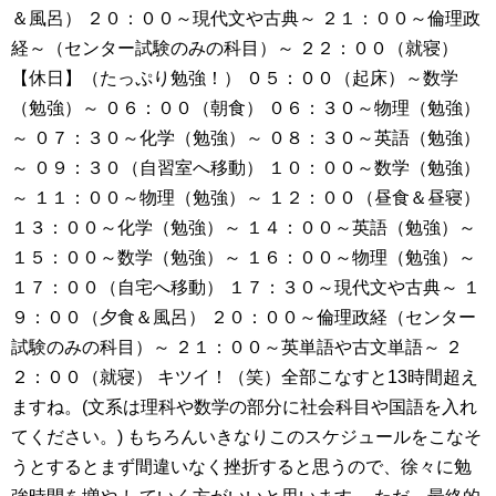
＆風呂） ２０：００～現代文や古典～ ２１：００～倫理政
経～（センター試験のみの科目）～ ２２：００（就寝）
【休日】（たっぷり勉強！） ０５：００（起床）～数学
（勉強）～ ０６：００（朝食） ０６：３０～物理（勉強）
～ ０７：３０～化学（勉強）～ ０８：３０～英語（勉強）
～ ０９：３０（自習室へ移動） １０：００～数学（勉強）
～ １１：００～物理（勉強）～ １２：００（昼食＆昼寝）
１３：００～化学（勉強）～ １４：００～英語（勉強）～
１５：００～数学（勉強）～ １６：００～物理（勉強）～
１７：００（自宅へ移動） １７：３０～現代文や古典～ １
９：００（夕食＆風呂） ２０：００～倫理政経（センター
試験のみの科目）～ ２１：００～英単語や古文単語～ ２
２：００（就寝） キツイ！（笑）全部こなすと13時間超え
ますね。(文系は理科や数学の部分に社会科目や国語を入れ
てください。) もちろんいきなりこのスケジュールをこなそ
うとするとまず間違いなく挫折すると思うので、徐々に勉