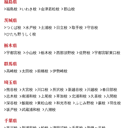
福島県
福島校
いわき校
会津若松校
郡山校
茨城県
つくば校
水戸校
土浦校
日立校
取手校
守谷校
ひたち野うしく校
栃木県
宇都宮校
小山校
栃木校
西那須野校
佐野校
宇都宮駅東口校
群馬県
高崎校
太田校
前橋校
伊勢崎校
埼玉県
熊谷校
大宮校
川口校
所沢校
新越谷校
川越校
春日部校
志木校
南浦和校
上尾校
草加校
北浦和校
久喜校
入間校
深谷校
飯能校
東松山校
和光市校
ふじみ野校
蕨校
羽生校
坂戸校
武蔵浦和校
八潮校
千葉県
市川校
新浦安校
柏校
津田沼校
千葉校
新鎌ヶ谷校