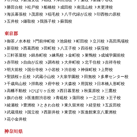
勝田台校
松戸校
船橋校
成田校
南流山校
木更津校
海浜幕張校
茂原校
稲毛校
八千代緑が丘校
印西牧の原校
五井校
鎌取校
我孫子校
蘇我校
東京都
御茶ノ水本校
門前仲町校
池袋校
町田校
立川校
高田馬場校
新宿校
西葛西校
田町校
八王子校
四谷校
荻窪校
三軒茶屋校
錦糸町校
練馬校
金町校
巣鴨校
成城学園前校
赤羽校
自由が丘校
調布校
大井町校
北千住校
吉祥寺校
明大前校
国分寺校
小岩校
渋谷校
神保町校
上野校
聖蹟桜ヶ丘校
武蔵小山校
大泉学園校
田無校
多摩センター校
千歳烏山校
拝島校
府中校
大森校
用賀校
日本橋人形町校
高幡不動校
ひばりヶ丘校
西日暮里校
秋葉原校
三鷹校
旗の台校
医進館渋谷校
青砥校
蒲田校
一之江校
王子校
綾瀬校
豊洲校
ときわ台校
東久留米校
経堂校
五反田校
武蔵境校
国立校
西新井校
東雲校
医進館東京八重洲校
花小金井校
神奈川県