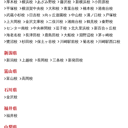
厚木校
横浜校
あざみ野校
藤沢校
新横浜校
小田原校
平塚校
横須賀中央校
大和校
青葉台校
橋本校
港南台校
武蔵小杉校
日吉校
向ヶ丘遊園校
中山校
溝ノ口校
戸塚校
上大岡校
金沢文庫校
二俣川校
湘南台校
鶴見校
秦野校
センター南校
中央林間校
逗子校
北久里浜校
新百合ヶ丘校
海老名校
長津田校
鹿島田校
大船校
淵野辺校
茅ヶ崎校
鷺沼校
杉田校
保土ヶ谷校
川崎駅前校
菊名校
川崎駅西口校
新潟県
新潟校
上越校
長岡校
三条校
新発田校
富山県
富山校
高岡校
石川県
金沢校
福井県
福井校
山梨県