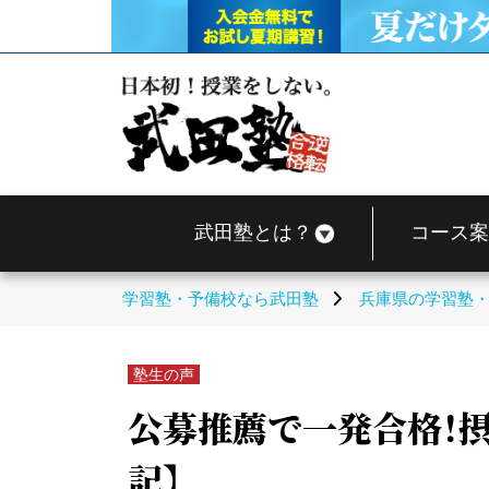
武田塾とは？
コース案
学習塾・予備校なら武田塾
兵庫県の学習塾
塾生の声
公募推薦で一発合格！摂
記】