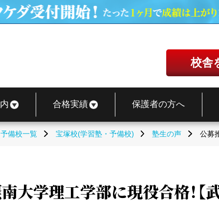
校舎
内
合格実績
保護者の方へ
・予備校一覧
宝塚校(学習塾・予備校)
塾生の声
公募
南大学理工学部に現役合格！【