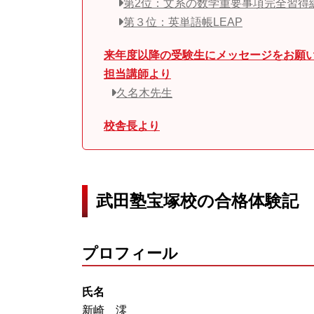
第2位：文系の数学重要事項完全習得
第３位：英単語帳LEAP
来年度以降の受験生にメッセージをお願
担当講師より
久名木先生
校舎長より
武田塾宝塚校の合格体験記
プロフィール
氏名
新崎 澪