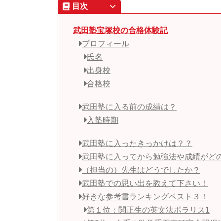
目次
武田塾宝塚校の合格体験記
プロフィール
氏名
出身校
合格校
武田塾に入る前の成績は？
入塾時期
武田塾に入ったきっかけは？？
武田塾に入ってから勉強法や成績がど
（担当の）先生はどうでしたか？
武田塾での思い出を教えて下さい！
好きな参考書ランキングベスト３！
第１位：関正生の英文法ポラリス1