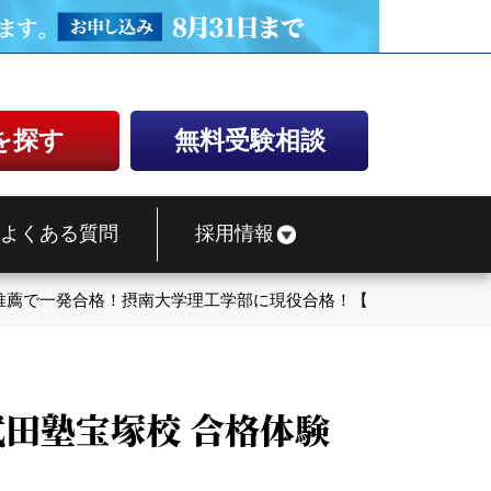
を探す
無料受験相談
よくある質問
採用情報
推薦で一発合格！摂南大学理工学部に現役合格！【武田塾宝塚校 合
武田塾宝塚校 合格体験