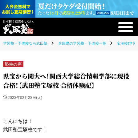
学習塾・予備校なら武田塾
兵庫県の学習塾・予備校一覧
宝塚校(学習
塾生の声
県宝から関大へ！関西大学総合情報学部に現役
合格！【武田塾宝塚校 合格体験記】
2023年02月28日(火)
こんにちは！
武田塾宝塚校です！