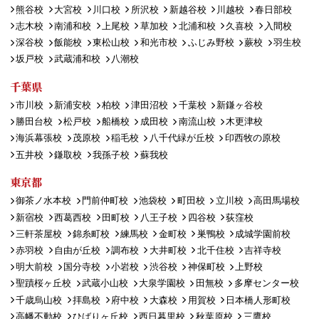
熊谷校
大宮校
川口校
所沢校
新越谷校
川越校
春日部校
志木校
南浦和校
上尾校
草加校
北浦和校
久喜校
入間校
深谷校
飯能校
東松山校
和光市校
ふじみ野校
蕨校
羽生校
坂戸校
武蔵浦和校
八潮校
千葉県
市川校
新浦安校
柏校
津田沼校
千葉校
新鎌ヶ谷校
勝田台校
松戸校
船橋校
成田校
南流山校
木更津校
海浜幕張校
茂原校
稲毛校
八千代緑が丘校
印西牧の原校
五井校
鎌取校
我孫子校
蘇我校
東京都
御茶ノ水本校
門前仲町校
池袋校
町田校
立川校
高田馬場校
新宿校
西葛西校
田町校
八王子校
四谷校
荻窪校
三軒茶屋校
錦糸町校
練馬校
金町校
巣鴨校
成城学園前校
赤羽校
自由が丘校
調布校
大井町校
北千住校
吉祥寺校
明大前校
国分寺校
小岩校
渋谷校
神保町校
上野校
聖蹟桜ヶ丘校
武蔵小山校
大泉学園校
田無校
多摩センター校
千歳烏山校
拝島校
府中校
大森校
用賀校
日本橋人形町校
高幡不動校
ひばりヶ丘校
西日暮里校
秋葉原校
三鷹校