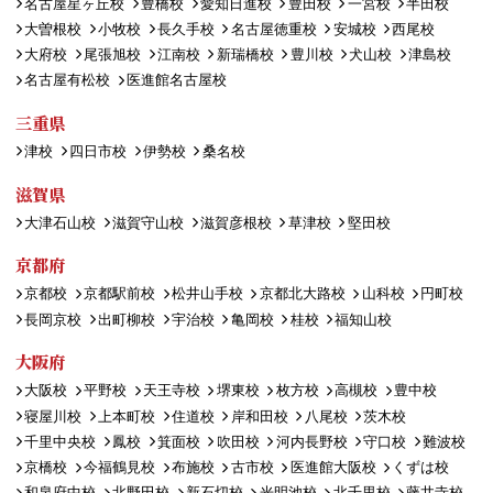
名古屋星ヶ丘校
豊橋校
愛知日進校
豊田校
一宮校
半田校
大曽根校
小牧校
長久手校
名古屋徳重校
安城校
西尾校
大府校
尾張旭校
江南校
新瑞橋校
豊川校
犬山校
津島校
名古屋有松校
医進館名古屋校
三重県
津校
四日市校
伊勢校
桑名校
滋賀県
大津石山校
滋賀守山校
滋賀彦根校
草津校
堅田校
京都府
京都校
京都駅前校
松井山手校
京都北大路校
山科校
円町校
長岡京校
出町柳校
宇治校
亀岡校
桂校
福知山校
大阪府
大阪校
平野校
天王寺校
堺東校
枚方校
高槻校
豊中校
寝屋川校
上本町校
住道校
岸和田校
八尾校
茨木校
千里中央校
鳳校
箕面校
吹田校
河内長野校
守口校
難波校
京橋校
今福鶴見校
布施校
古市校
医進館大阪校
くずは校
和泉府中校
北野田校
新石切校
光明池校
北千里校
藤井寺校