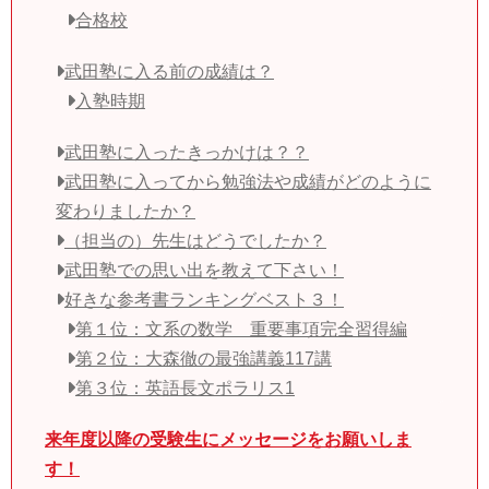
合格校
武田塾に入る前の成績は？
入塾時期
武田塾に入ったきっかけは？？
武田塾に入ってから勉強法や成績がどのように
変わりましたか？
（担当の）先生はどうでしたか？
武田塾での思い出を教えて下さい！
好きな参考書ランキングベスト３！
第１位：文系の数学 重要事項完全習得編
第２位：大森徹の最強講義117講
第３位：英語長文ポラリス1
来年度以降の受験生にメッセージをお願いしま
す！