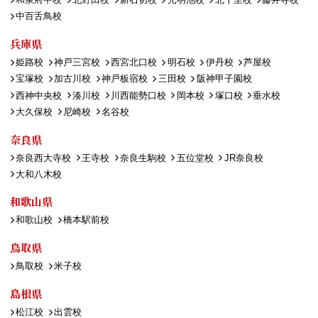
中百舌鳥校
兵庫県
姫路校
神戸三宮校
西宮北口校
明石校
伊丹校
芦屋校
宝塚校
加古川校
神戸板宿校
三田校
阪神甲子園校
西神中央校
湊川校
川西能勢口校
岡本校
塚口校
垂水校
大久保校
尼崎校
名谷校
奈良県
奈良西大寺校
王寺校
奈良生駒校
五位堂校
JR奈良校
大和八木校
和歌山県
和歌山校
橋本駅前校
鳥取県
鳥取校
米子校
島根県
松江校
出雲校