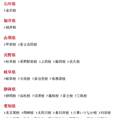
石川県
金沢校
福井県
福井校
山梨県
甲府校
富士吉田校
長野県
松本校
長野駅前校
上田校
飯田校
佐久校
岐阜県
岐阜校
大垣校
多治見校
各務原校
静岡県
静岡校
浜松校
沼津校
藤枝校
富士校
三島校
愛知県
名古屋校
岡崎校
太田川校
春日井校
八事いりなか校
刈谷校