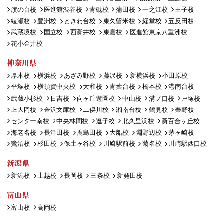
旗の台校
医進館渋谷校
青砥校
蒲田校
一之江校
王子校
綾瀬校
豊洲校
ときわ台校
東久留米校
経堂校
五反田校
武蔵境校
国立校
西新井校
東雲校
医進館東京八重洲校
花小金井校
神奈川県
厚木校
横浜校
あざみ野校
藤沢校
新横浜校
小田原校
平塚校
横須賀中央校
大和校
青葉台校
橋本校
港南台校
武蔵小杉校
日吉校
向ヶ丘遊園校
中山校
溝ノ口校
戸塚校
上大岡校
金沢文庫校
二俣川校
湘南台校
鶴見校
秦野校
センター南校
中央林間校
逗子校
北久里浜校
新百合ヶ丘校
海老名校
長津田校
鹿島田校
大船校
淵野辺校
茅ヶ崎校
鷺沼校
杉田校
保土ヶ谷校
川崎駅前校
菊名校
川崎駅西口校
新潟県
新潟校
上越校
長岡校
三条校
新発田校
富山県
富山校
高岡校