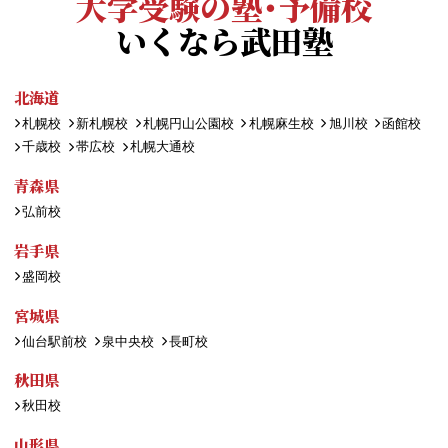
大学受験の塾・予備校
いくなら武田塾
北海道
札幌校
新札幌校
札幌円山公園校
札幌麻生校
旭川校
函館校
千歳校
帯広校
札幌大通校
青森県
弘前校
岩手県
盛岡校
宮城県
仙台駅前校
泉中央校
長町校
秋田県
秋田校
山形県