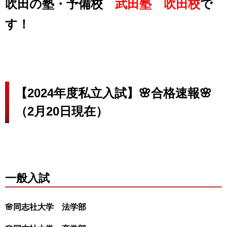
吹田の塾・予備校
武田塾 吹田校
で
す！
【2024年度私立入試】🌸合格速報🌸
（2月20日現在）
一般入試
🌸同志社大学 法学部