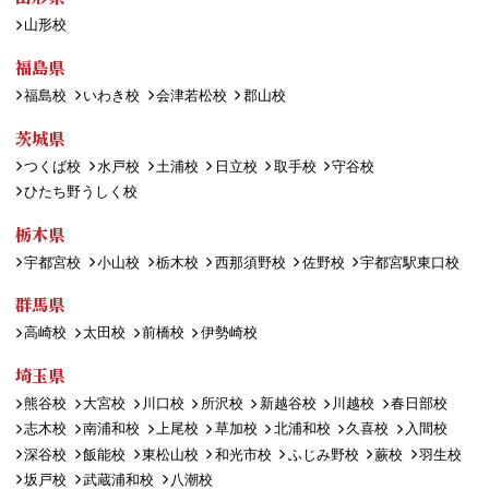
山形校
福島県
福島校
いわき校
会津若松校
郡山校
茨城県
つくば校
水戸校
土浦校
日立校
取手校
守谷校
ひたち野うしく校
栃木県
宇都宮校
小山校
栃木校
西那須野校
佐野校
宇都宮駅東口校
群馬県
高崎校
太田校
前橋校
伊勢崎校
埼玉県
熊谷校
大宮校
川口校
所沢校
新越谷校
川越校
春日部校
志木校
南浦和校
上尾校
草加校
北浦和校
久喜校
入間校
深谷校
飯能校
東松山校
和光市校
ふじみ野校
蕨校
羽生校
坂戸校
武蔵浦和校
八潮校