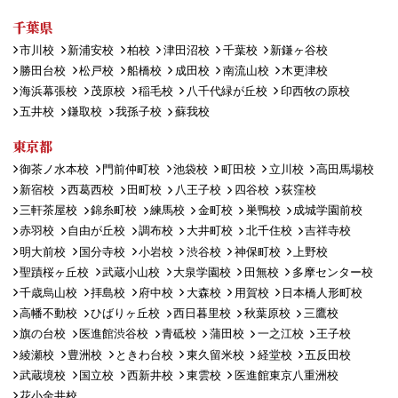
千葉県
市川校
新浦安校
柏校
津田沼校
千葉校
新鎌ヶ谷校
勝田台校
松戸校
船橋校
成田校
南流山校
木更津校
海浜幕張校
茂原校
稲毛校
八千代緑が丘校
印西牧の原校
五井校
鎌取校
我孫子校
蘇我校
東京都
御茶ノ水本校
門前仲町校
池袋校
町田校
立川校
高田馬場校
新宿校
西葛西校
田町校
八王子校
四谷校
荻窪校
三軒茶屋校
錦糸町校
練馬校
金町校
巣鴨校
成城学園前校
赤羽校
自由が丘校
調布校
大井町校
北千住校
吉祥寺校
明大前校
国分寺校
小岩校
渋谷校
神保町校
上野校
聖蹟桜ヶ丘校
武蔵小山校
大泉学園校
田無校
多摩センター校
千歳烏山校
拝島校
府中校
大森校
用賀校
日本橋人形町校
高幡不動校
ひばりヶ丘校
西日暮里校
秋葉原校
三鷹校
旗の台校
医進館渋谷校
青砥校
蒲田校
一之江校
王子校
綾瀬校
豊洲校
ときわ台校
東久留米校
経堂校
五反田校
武蔵境校
国立校
西新井校
東雲校
医進館東京八重洲校
花小金井校