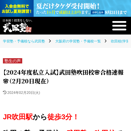
学習塾・予備校なら武田塾
大阪府の学習塾・予備校一覧
吹田校(学習
塾生の声
【2024年度私立入試】武田塾吹田校🌸合格速報
🌸（2月20日現在）
2024年02月20日(火)
JR吹田駅
から
徒歩3分！