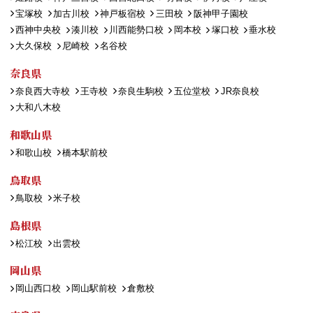
宝塚校
加古川校
神戸板宿校
三田校
阪神甲子園校
西神中央校
湊川校
川西能勢口校
岡本校
塚口校
垂水校
大久保校
尼崎校
名谷校
奈良県
奈良西大寺校
王寺校
奈良生駒校
五位堂校
JR奈良校
大和八木校
和歌山県
和歌山校
橋本駅前校
鳥取県
鳥取校
米子校
島根県
松江校
出雲校
岡山県
岡山西口校
岡山駅前校
倉敷校