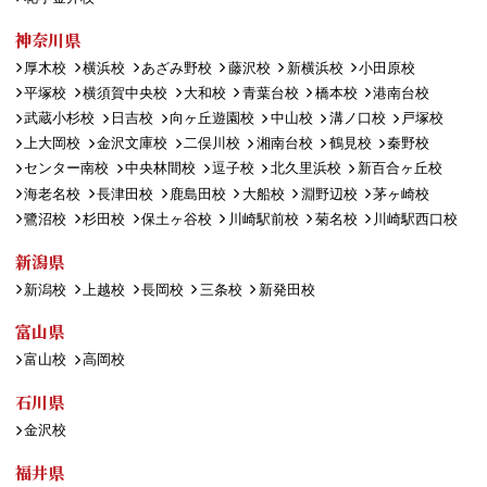
神奈川県
厚木校
横浜校
あざみ野校
藤沢校
新横浜校
小田原校
平塚校
横須賀中央校
大和校
青葉台校
橋本校
港南台校
武蔵小杉校
日吉校
向ヶ丘遊園校
中山校
溝ノ口校
戸塚校
上大岡校
金沢文庫校
二俣川校
湘南台校
鶴見校
秦野校
センター南校
中央林間校
逗子校
北久里浜校
新百合ヶ丘校
海老名校
長津田校
鹿島田校
大船校
淵野辺校
茅ヶ崎校
鷺沼校
杉田校
保土ヶ谷校
川崎駅前校
菊名校
川崎駅西口校
新潟県
新潟校
上越校
長岡校
三条校
新発田校
富山県
富山校
高岡校
石川県
金沢校
福井県