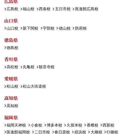
広島県
広島校
福山校
西条校
五日市校
医進館広島校
山口県
山口校
新下関校
宇部校
徳山校
防府校
徳島県
徳島校
香川県
高松校
丸亀校
観音寺校
愛媛県
松山校
松山大街道校
高知県
高知校
福岡県
福岡天神校
小倉校
博多本校
久留米校
香椎校
西新校
医進館福岡校
二日市校
春日原校
姪浜校
大橋校
行橋校