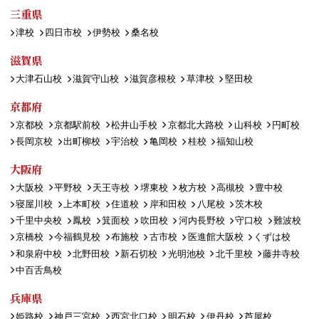
三重県
津校
四日市校
伊勢校
桑名校
滋賀県
大津石山校
滋賀守山校
滋賀彦根校
草津校
堅田校
京都府
京都校
京都駅前校
松井山手校
京都北大路校
山科校
円町校
長岡京校
出町柳校
宇治校
亀岡校
桂校
福知山校
大阪府
大阪校
平野校
天王寺校
堺東校
枚方校
高槻校
豊中校
寝屋川校
上本町校
住道校
岸和田校
八尾校
茨木校
千里中央校
鳳校
箕面校
吹田校
河内長野校
守口校
難波校
京橋校
今福鶴見校
布施校
古市校
医進館大阪校
くずは校
和泉府中校
北野田校
新石切校
光明池校
北千里校
藤井寺校
中百舌鳥校
兵庫県
姫路校
神戸三宮校
西宮北口校
明石校
伊丹校
芦屋校