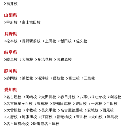
福井校
山梨県
甲府校
富士吉田校
長野県
松本校
長野駅前校
上田校
飯田校
佐久校
岐阜県
岐阜校
大垣校
多治見校
各務原校
静岡県
静岡校
浜松校
沼津校
藤枝校
富士校
三島校
愛知県
名古屋校
岡崎校
太田川校
春日井校
八事いりなか校
刈谷校
名古屋星ヶ丘校
豊橋校
愛知日進校
豊田校
一宮校
半田校
大曽根校
小牧校
長久手校
名古屋徳重校
安城校
西尾校
大府校
尾張旭校
江南校
新瑞橋校
豊川校
犬山校
津島校
名古屋有松校
医進館名古屋校