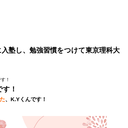
塾に入塾し、勉強習慣をつけて東京理科大
です！
です！
た
、K.Yくん
です！