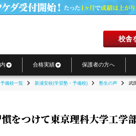
校舎
内
合格実績
保護者の方へ
・予備校一覧
新浦安校(学習塾・予備校)
塾生の声
武
慣をつけて東京理科大学工学部に