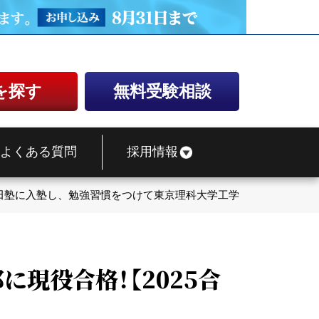
を探す
無料受験相談
よくある質問
採用情報
田塾に入塾し、勉強習慣をつけて東京理科大学工学部に現役合格！【
現役合格！【2025合