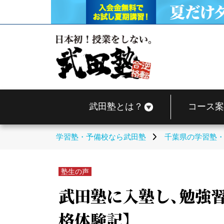
武田塾とは？
コース案
学習塾・予備校なら武田塾
千葉県の学習塾
塾生の声
武田塾に入塾し、勉強習
格体験記】