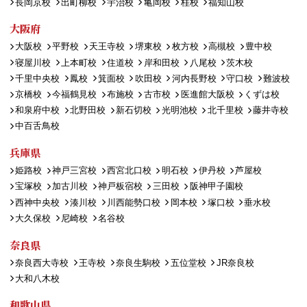
長岡京校
出町柳校
宇治校
亀岡校
桂校
福知山校
大阪府
大阪校
平野校
天王寺校
堺東校
枚方校
高槻校
豊中校
寝屋川校
上本町校
住道校
岸和田校
八尾校
茨木校
千里中央校
鳳校
箕面校
吹田校
河内長野校
守口校
難波校
京橋校
今福鶴見校
布施校
古市校
医進館大阪校
くずは校
和泉府中校
北野田校
新石切校
光明池校
北千里校
藤井寺校
中百舌鳥校
兵庫県
姫路校
神戸三宮校
西宮北口校
明石校
伊丹校
芦屋校
宝塚校
加古川校
神戸板宿校
三田校
阪神甲子園校
西神中央校
湊川校
川西能勢口校
岡本校
塚口校
垂水校
大久保校
尼崎校
名谷校
奈良県
奈良西大寺校
王寺校
奈良生駒校
五位堂校
JR奈良校
大和八木校
和歌山県