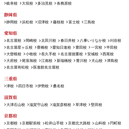
岐阜校
大垣校
多治見校
各務原校
静岡県
静岡校
浜松校
沼津校
藤枝校
富士校
三島校
愛知県
名古屋校
岡崎校
太田川校
春日井校
八事いりなか校
刈谷校
名古屋星ヶ丘校
豊橋校
愛知日進校
豊田校
一宮校
半田校
大曽根校
小牧校
長久手校
名古屋徳重校
安城校
西尾校
大府校
尾張旭校
江南校
新瑞橋校
豊川校
犬山校
津島校
名古屋有松校
医進館名古屋校
三重県
津校
四日市校
伊勢校
桑名校
滋賀県
大津石山校
滋賀守山校
滋賀彦根校
草津校
堅田校
京都府
京都校
京都駅前校
松井山手校
京都北大路校
山科校
円町校