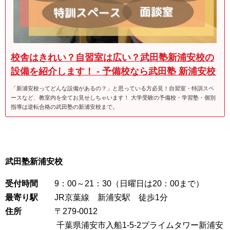
校舎はきれい？自習室は広い？武田塾新浦安校の
設備を紹介します！ - 予備校なら武田塾 新浦安校
「新浦安校ってどんな設備があるの？」と思っている方必見！自習室・特訓スペ
ースなど、教室内を全てお見せしちゃいます！ 大学受験の予備校・学習塾・個別
指導は逆転合格の武田塾の新浦安校まで。
武田塾新浦安校
受付時間
9：00～21：30（日曜日は20：00まで）
最寄り駅
JR京葉線 新浦安駅 徒歩1分
住所
〒279-0012
千葉県浦安市入船1-5-2プライムタワー新浦安