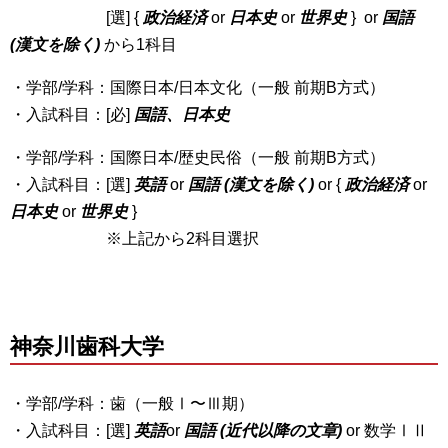
[選] {
政治経済
or
日本史
or
世界史
} or
国語
(漢文を除く)
から1科目
・学部/学科：国際日本/日本文化（一般 前期B方式）
・入試科目：[必]
国語、日本史
・学部/学科：国際日本/歴史民俗（一般 前期B方式）
・入試科目：[選]
英語
or
国語 (漢文を除く)
or {
政治経済
or
日本史
or
世界史
}
※上記から2科目選択
神奈川歯科
大学
・学部/学科：歯（一般Ⅰ〜Ⅲ期）
・入試科目：[選]
英語
or
国語 (近代以降の文章)
or 数学ⅠⅡ