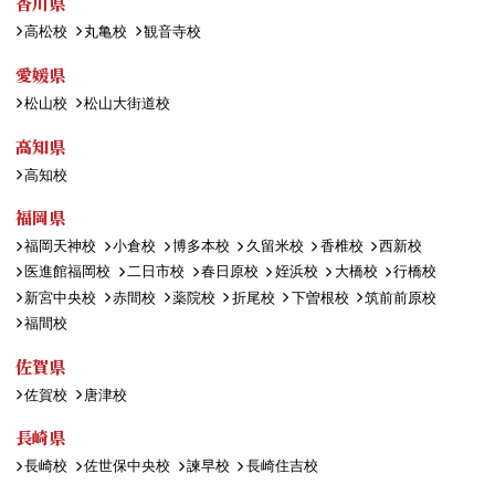
香川県
高松校
丸亀校
観音寺校
愛媛県
松山校
松山大街道校
高知県
高知校
福岡県
福岡天神校
小倉校
博多本校
久留米校
香椎校
西新校
医進館福岡校
二日市校
春日原校
姪浜校
大橋校
行橋校
新宮中央校
赤間校
薬院校
折尾校
下曽根校
筑前前原校
福間校
佐賀県
佐賀校
唐津校
長崎県
長崎校
佐世保中央校
諫早校
長崎住吉校