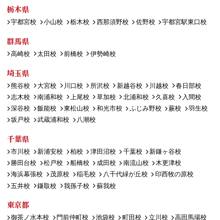
栃木県
宇都宮校
小山校
栃木校
西那須野校
佐野校
宇都宮駅東口校
群馬県
高崎校
太田校
前橋校
伊勢崎校
埼玉県
熊谷校
大宮校
川口校
所沢校
新越谷校
川越校
春日部校
志木校
南浦和校
上尾校
草加校
北浦和校
久喜校
入間校
深谷校
飯能校
東松山校
和光市校
ふじみ野校
蕨校
羽生校
坂戸校
武蔵浦和校
八潮校
千葉県
市川校
新浦安校
柏校
津田沼校
千葉校
新鎌ヶ谷校
勝田台校
松戸校
船橋校
成田校
南流山校
木更津校
海浜幕張校
茂原校
稲毛校
八千代緑が丘校
印西牧の原校
五井校
鎌取校
我孫子校
蘇我校
東京都
御茶ノ水本校
門前仲町校
池袋校
町田校
立川校
高田馬場校