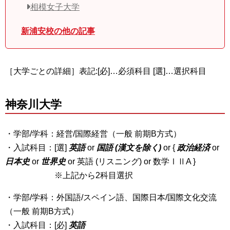
相模女子大学
新浦安校の他の記事
［大学ごとの詳細］表記:[必]…必須科目 [選]…選択科目
神奈川大学
・学部/学科：経営/国際経営（一般 前期B方式）
・入試科目：[選]
英語
or
国語 (漢文を除く)
or {
政治経済
or
日本史
or
世界史
or 英語 (リスニング) or 数学ⅠⅡA }
※上記から2科目選択
・学部/学科：外国語/スペイン語、国際日本/国際文化交流
（一般 前期B方式）
・入試科目：[必]
英語