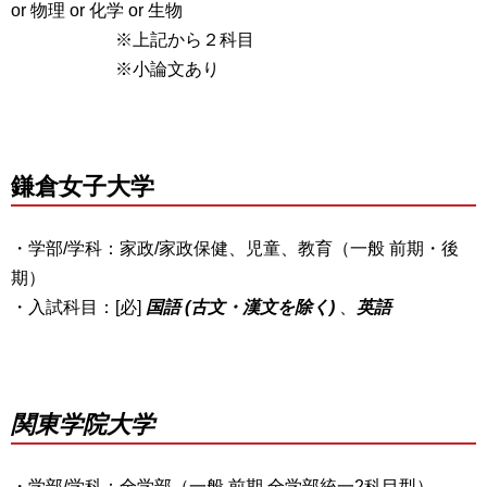
or 物理 or 化学 or 生物
※上記から２科目
※小論文あり
鎌倉女子大学
・学部/学科：家政/家政保健、児童、教育（一般 前期・後
期）
・入試科目：[必]
国語 (古文・漢文を除く)
、
英語
関東学院大学
・学部/学科：全学部（一般 前期 全学部統一2科目型）