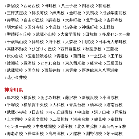
新宿校
西葛西校
田町校
八王子校
四谷校
荻窪校
三軒茶屋校
錦糸町校
練馬校
金町校
巣鴨校
成城学園前校
赤羽校
自由が丘校
調布校
大井町校
北千住校
吉祥寺校
明大前校
国分寺校
小岩校
渋谷校
神保町校
上野校
聖蹟桜ヶ丘校
武蔵小山校
大泉学園校
田無校
多摩センター校
千歳烏山校
拝島校
府中校
大森校
用賀校
日本橋人形町校
高幡不動校
ひばりヶ丘校
西日暮里校
秋葉原校
三鷹校
旗の台校
医進館渋谷校
青砥校
蒲田校
一之江校
王子校
綾瀬校
豊洲校
ときわ台校
東久留米校
経堂校
五反田校
武蔵境校
国立校
西新井校
東雲校
医進館東京八重洲校
花小金井校
神奈川県
厚木校
横浜校
あざみ野校
藤沢校
新横浜校
小田原校
平塚校
横須賀中央校
大和校
青葉台校
橋本校
港南台校
武蔵小杉校
日吉校
向ヶ丘遊園校
中山校
溝ノ口校
戸塚校
上大岡校
金沢文庫校
二俣川校
湘南台校
鶴見校
秦野校
センター南校
中央林間校
逗子校
北久里浜校
新百合ヶ丘校
海老名校
長津田校
鹿島田校
大船校
淵野辺校
茅ヶ崎校