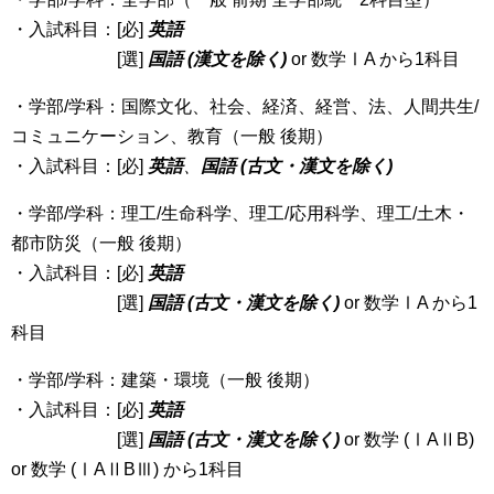
・入試科目：[必]
英語
[選]
国語 (漢文を除く)
or 数学ⅠA から1科目
・学部/学科：国際文化、社会、経済、経営、法、人間共生/
コミュニケーション、教育（一般 後期）
・入試科目：[必]
英語
、
国語 (古文・漢文を除く)
・学部/学科：理工/生命科学、理工/応用科学、理工/土木・
都市防災（一般 後期）
・入試科目：[必]
英語
[選]
国語 (古文・漢文を除く)
or 数学ⅠA から1
科目
・学部/学科：建築・環境（一般 後期）
・入試科目：[必]
英語
[選]
国語 (古文・漢文を除く)
or 数学 (ⅠAⅡB)
or 数学 (ⅠAⅡBⅢ) から1科目