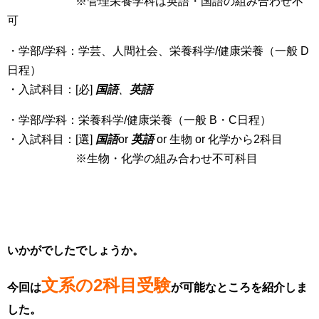
※管理栄養学科は英語・国語の組み合わせ不
可
・学部/学科：学芸、人間社会、栄養科学/健康栄養（一般 D
日程）
・入試科目：[必]
国語
、
英語
・学部/学科：栄養科学/健康栄養（一般 B・C日程）
・入試科目：[選]
国語
or
英語
or 生物 or 化学から2科目
※生物・化学の組み合わせ不可科目
いかがでしたでしょうか。
文系の2科目受験
今回は
が可能なところを紹介しま
した。