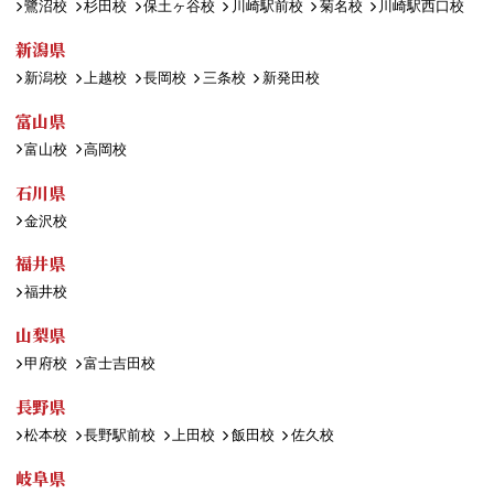
鷺沼校
杉田校
保土ヶ谷校
川崎駅前校
菊名校
川崎駅西口校
新潟県
新潟校
上越校
長岡校
三条校
新発田校
富山県
富山校
高岡校
石川県
金沢校
福井県
福井校
山梨県
甲府校
富士吉田校
長野県
松本校
長野駅前校
上田校
飯田校
佐久校
岐阜県