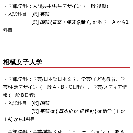
・学部/学科：人間共生/共生デザイン（一般 後期）
・入試科目：[必]
英語
[選]
国語 (古文・漢文を除く)
or 数学ⅠA から1
科目
相模女子大学
・学部/学科：学芸/日本語日本文学、学芸/子ども教育、学
芸/生活デザイン（一般 A・B・C日程） 、学芸/メディア情
報 (一般 B日程)
・入試科目：[必]
国語
[選]
英語
or {
日本史
or
世界史
} or 数学 (Ⅰ or
ⅠA) から1科目
・学部/学科：学芸/英語文化コミュニケーション（一般 A・