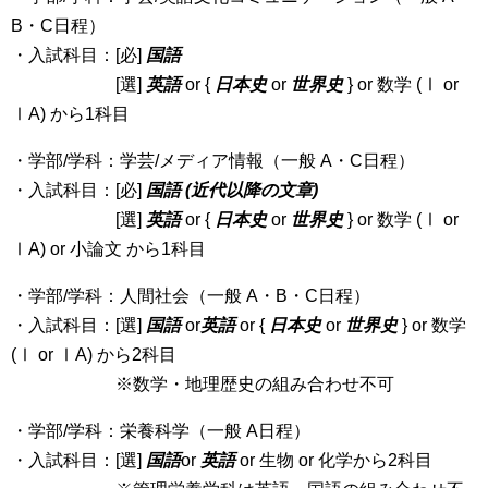
B・C日程）
・入試科目：[必]
国語
[選]
英語
or {
日本史
or
世界史
} or 数学 (Ⅰ or
ⅠA) から1科目
・学部/学科：学芸/メディア情報（一般 A・C日程）
・入試科目：[必]
国語 (近代以降の文章)
[選]
英語
or {
日本史
or
世界史
} or 数学 (Ⅰ or
ⅠA) or 小論文 から1科目
・学部/学科：人間社会（一般 A・B・C日程）
・入試科目：[選]
国語
or
英語
or {
日本史
or
世界史
} or 数学
(Ⅰ or ⅠA) から2科目
※数学・地理歴史の組み合わせ不可
・学部/学科：栄養科学（一般 A日程）
・入試科目：[選]
国語
or
英語
or 生物 or 化学から2科目