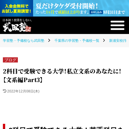
学習塾・予備校なら武田塾
千葉県の学習塾・予備校一覧
新浦安校(学
ブログ
2科目で受験できる大学！私立文系のあなたに！
【文系編Part3】
2022年12月08日(木)