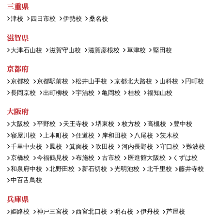
三重県
津校
四日市校
伊勢校
桑名校
滋賀県
大津石山校
滋賀守山校
滋賀彦根校
草津校
堅田校
京都府
京都校
京都駅前校
松井山手校
京都北大路校
山科校
円町校
長岡京校
出町柳校
宇治校
亀岡校
桂校
福知山校
大阪府
大阪校
平野校
天王寺校
堺東校
枚方校
高槻校
豊中校
寝屋川校
上本町校
住道校
岸和田校
八尾校
茨木校
千里中央校
鳳校
箕面校
吹田校
河内長野校
守口校
難波校
京橋校
今福鶴見校
布施校
古市校
医進館大阪校
くずは校
和泉府中校
北野田校
新石切校
光明池校
北千里校
藤井寺校
中百舌鳥校
兵庫県
姫路校
神戸三宮校
西宮北口校
明石校
伊丹校
芦屋校