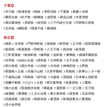
千葉県
市川校
新浦安校
柏校
津田沼校
千葉校
新鎌ヶ谷校
勝田台校
松戸校
船橋校
成田校
南流山校
木更津校
海浜幕張校
茂原校
稲毛校
八千代緑が丘校
印西牧の原校
五井校
鎌取校
我孫子校
蘇我校
東京都
御茶ノ水本校
門前仲町校
池袋校
町田校
立川校
高田馬場校
新宿校
西葛西校
田町校
八王子校
四谷校
荻窪校
三軒茶屋校
錦糸町校
練馬校
金町校
巣鴨校
成城学園前校
赤羽校
自由が丘校
調布校
大井町校
北千住校
吉祥寺校
明大前校
国分寺校
小岩校
渋谷校
神保町校
上野校
聖蹟桜ヶ丘校
武蔵小山校
大泉学園校
田無校
多摩センター校
千歳烏山校
拝島校
府中校
大森校
用賀校
日本橋人形町校
高幡不動校
ひばりヶ丘校
西日暮里校
秋葉原校
三鷹校
旗の台校
医進館渋谷校
青砥校
蒲田校
一之江校
王子校
綾瀬校
豊洲校
ときわ台校
東久留米校
経堂校
五反田校
武蔵境校
国立校
西新井校
東雲校
医進館東京八重洲校
花小金井校