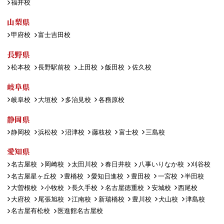
福井校
山梨県
甲府校
富士吉田校
長野県
松本校
長野駅前校
上田校
飯田校
佐久校
岐阜県
岐阜校
大垣校
多治見校
各務原校
静岡県
静岡校
浜松校
沼津校
藤枝校
富士校
三島校
愛知県
名古屋校
岡崎校
太田川校
春日井校
八事いりなか校
刈谷校
名古屋星ヶ丘校
豊橋校
愛知日進校
豊田校
一宮校
半田校
大曽根校
小牧校
長久手校
名古屋徳重校
安城校
西尾校
大府校
尾張旭校
江南校
新瑞橋校
豊川校
犬山校
津島校
名古屋有松校
医進館名古屋校