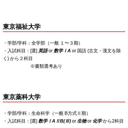
東京福祉大学
・学部/学科：全学部（一般 １〜３期）
・入試科目：[選]
英語
or
数学ⅠA
or 国語 (古文・漢文を除
く) から２科目
※書類選考あり
東京薬科大学
・学部/学科：生命科学（一般 B方式Ⅱ期）
・入試科目：[選]
数学ⅠAⅡB(Ⅲ)
or
生物
or
化学
から2科目