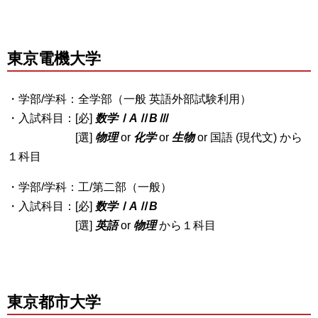
東京電機
大学
・学部/学科：全学部（一般 英語外部試験利用）
・入試科目：[必]
数学ⅠAⅡBⅢ
[選]
物理
or
化学
or
生物
or 国語 (現代文) から
１科目
・学部/学科：工/第二部（一般）
・入試科目：[必]
数学ⅠAⅡB
[選]
英語
or
物理
から１科目
東京都市大学