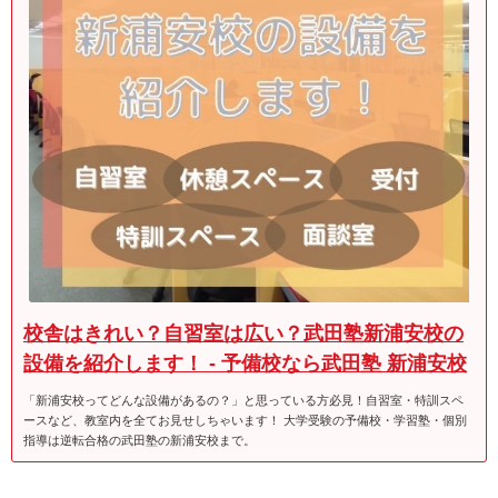
校舎はきれい？自習室は広い？武田塾新浦安校の
設備を紹介します！ - 予備校なら武田塾 新浦安校
「新浦安校ってどんな設備があるの？」と思っている方必見！自習室・特訓スペ
ースなど、教室内を全てお見せしちゃいます！ 大学受験の予備校・学習塾・個別
指導は逆転合格の武田塾の新浦安校まで。