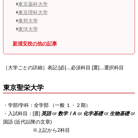
東京薬科大学
東京理科大学
東邦大学
東洋大学
新浦安校の他の記事
［大学ごとの詳細］表記:[必]…必須科目 [選]…選択科目
東京聖栄大学
・学部/学科：全学部 （一般 １・２期）
・入試科目：[選]
英語
or
数学ⅠA
or
化学基礎
or
生物基礎
or
国語 (近代以降の文章)
※上記から2科目