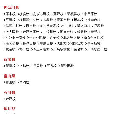
神奈川県
厚木校
横浜校
あざみ野校
藤沢校
新横浜校
小田原校
平塚校
横須賀中央校
大和校
青葉台校
橋本校
港南台校
武蔵小杉校
日吉校
向ヶ丘遊園校
中山校
溝ノ口校
戸塚校
上大岡校
金沢文庫校
二俣川校
湘南台校
鶴見校
秦野校
センター南校
中央林間校
逗子校
北久里浜校
新百合ヶ丘校
海老名校
長津田校
鹿島田校
大船校
淵野辺校
茅ヶ崎校
鷺沼校
杉田校
保土ヶ谷校
川崎駅前校
菊名校
川崎駅西口校
新潟県
新潟校
上越校
長岡校
三条校
新発田校
富山県
富山校
高岡校
石川県
金沢校
福井県