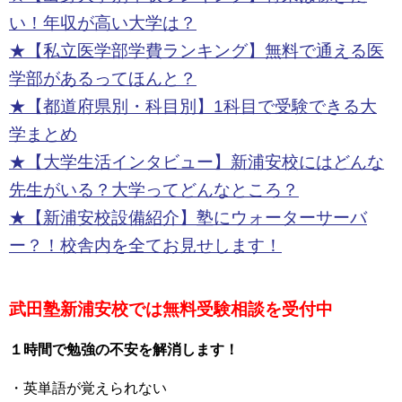
い！年収が高い大学は？
★【私立医学部学費ランキング】無料で通える医
学部があるってほんと？
★【都道府県別・科目別】1科目で受験できる大
学まとめ
★【大学生活インタビュー】新浦安校にはどんな
先生がいる？大学ってどんなところ？
★【新浦安校設備紹介】塾にウォーターサーバ
ー？！校舎内を全てお見せします！
武田塾新浦安校では無料受験相談を受付中
１時間で勉強の不安を解消します！
・英単語が覚えられない