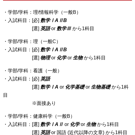
・学部/学科：理/情報科学（一般B）
・入試科目：[必]
数学ⅠAⅡB
[選]
英語
or
数学Ⅲ
から1科目
・学部/学科：理（一般C）
・入試科目：[必]
数学ⅠAⅡB
[選]
物理
or
化学
or
生物
から1科目
・学部/学科：看護（一般）
・入試科目：[必]
英語
[選]
数学ⅠA
or
化学基礎
or
生物基礎
から1科
目
※面接あり
・学部/学科：健康科学（一般B）
・入試科目：[選]
数学ⅠAⅡ
or
化学
or
生物
から1科目
[選]
英語
or 国語 (近代以降の文章) から1科目