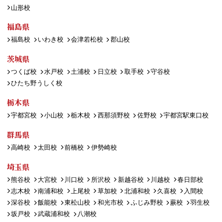
山形校
福島県
福島校
いわき校
会津若松校
郡山校
茨城県
つくば校
水戸校
土浦校
日立校
取手校
守谷校
ひたち野うしく校
栃木県
宇都宮校
小山校
栃木校
西那須野校
佐野校
宇都宮駅東口校
群馬県
高崎校
太田校
前橋校
伊勢崎校
埼玉県
熊谷校
大宮校
川口校
所沢校
新越谷校
川越校
春日部校
志木校
南浦和校
上尾校
草加校
北浦和校
久喜校
入間校
深谷校
飯能校
東松山校
和光市校
ふじみ野校
蕨校
羽生校
坂戸校
武蔵浦和校
八潮校