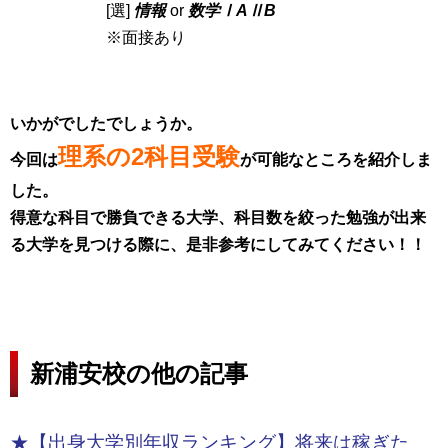
[選]
情報
or
数学ⅠAⅡB
※面接あり
いかがでしたでしょうか。
理系の2科目受験
今回は
が可能なところを紹介しま
した。
得意な科目で勝負できる大学、科目数を絞った勉強が出来
る大学を見つける際に、是非参考にしてみてください！！
新浦安校の他の記事
★【出身大学別年収ランキング】将来は稼ぎた