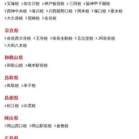
宝塚校
加古川校
神戸板宿校
三田校
阪神甲子園校
西神中央校
湊川校
川西能勢口校
岡本校
塚口校
垂水校
大久保校
尼崎校
名谷校
奈良県
奈良西大寺校
王寺校
奈良生駒校
五位堂校
JR奈良校
大和八木校
和歌山県
和歌山校
橋本駅前校
鳥取県
鳥取校
米子校
島根県
松江校
出雲校
岡山県
岡山西口校
岡山駅前校
倉敷校
広島県