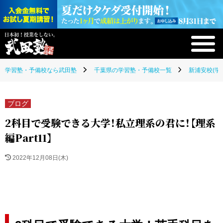
学習塾・予備校なら武田塾
千葉県の学習塾・予備校一覧
新浦安校(学
ブログ
2科目で受験できる大学！私立理系の君に！【理系
編Part11】
2022年12月08日(木)