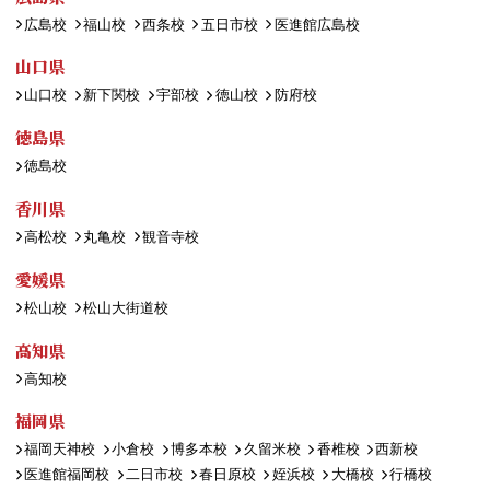
広島校
福山校
西条校
五日市校
医進館広島校
山口県
山口校
新下関校
宇部校
徳山校
防府校
徳島県
徳島校
香川県
高松校
丸亀校
観音寺校
愛媛県
松山校
松山大街道校
高知県
高知校
福岡県
福岡天神校
小倉校
博多本校
久留米校
香椎校
西新校
医進館福岡校
二日市校
春日原校
姪浜校
大橋校
行橋校