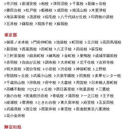
市川校
新浦安校
柏校
津田沼校
千葉校
新鎌ヶ谷校
勝田台校
松戸校
船橋校
成田校
南流山校
木更津校
海浜幕張校
茂原校
稲毛校
八千代緑が丘校
印西牧の原校
五井校
鎌取校
我孫子校
蘇我校
東京都
御茶ノ水本校
門前仲町校
池袋校
町田校
立川校
高田馬場校
新宿校
西葛西校
田町校
八王子校
四谷校
荻窪校
三軒茶屋校
錦糸町校
練馬校
金町校
巣鴨校
成城学園前校
赤羽校
自由が丘校
調布校
大井町校
北千住校
吉祥寺校
明大前校
国分寺校
小岩校
渋谷校
神保町校
上野校
聖蹟桜ヶ丘校
武蔵小山校
大泉学園校
田無校
多摩センター校
千歳烏山校
拝島校
府中校
大森校
用賀校
日本橋人形町校
高幡不動校
ひばりヶ丘校
西日暮里校
秋葉原校
三鷹校
旗の台校
医進館渋谷校
青砥校
蒲田校
一之江校
王子校
綾瀬校
豊洲校
ときわ台校
東久留米校
経堂校
五反田校
武蔵境校
国立校
西新井校
東雲校
医進館東京八重洲校
花小金井校
神奈川県