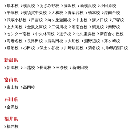
厚木校
横浜校
あざみ野校
藤沢校
新横浜校
小田原校
平塚校
横須賀中央校
大和校
青葉台校
橋本校
港南台校
武蔵小杉校
日吉校
向ヶ丘遊園校
中山校
溝ノ口校
戸塚校
上大岡校
金沢文庫校
二俣川校
湘南台校
鶴見校
秦野校
センター南校
中央林間校
逗子校
北久里浜校
新百合ヶ丘校
海老名校
長津田校
鹿島田校
大船校
淵野辺校
茅ヶ崎校
鷺沼校
杉田校
保土ヶ谷校
川崎駅前校
菊名校
川崎駅西口校
新潟県
新潟校
上越校
長岡校
三条校
新発田校
富山県
富山校
高岡校
石川県
金沢校
福井県
福井校