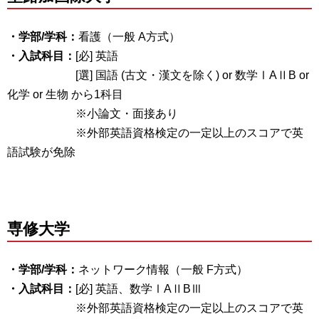
・学部/学科：
看護（一般 A方式）
・入試科目：
[必] 英語
[選] 国語 (古文・漢文を除く) or 数学ⅠAⅡB or
化学 or 生物 から1科目
※小論文・面接あり
※外部英語資格検定の一定以上のスコアで英
語試験が免除
専修大学
・学部/学科：
ネットワーク情報（一般 F方式）
・入試科目：
[必] 英語、数学ⅠAⅡBⅢ
※外部英語資格検定の一定以上のスコアで英