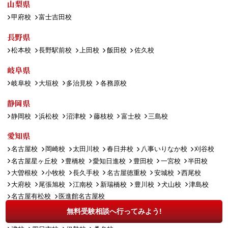
山梨県
甲府校
富士吉田校
長野県
松本校
長野駅前校
上田校
飯田校
佐久校
岐阜県
岐阜校
大垣校
多治見校
各務原校
静岡県
静岡校
浜松校
沼津校
藤枝校
富士校
三島校
愛知県
名古屋校
岡崎校
太田川校
春日井校
八事いりなか校
刈谷校
名古屋星ヶ丘校
豊橋校
愛知日進校
豊田校
一宮校
半田校
大曽根校
小牧校
長久手校
名古屋徳重校
安城校
西尾校
大府校
尾張旭校
江南校
新瑞橋校
豊川校
犬山校
津島校
名古屋有松校
医進館名古屋校
無料受験相談へ行ってみよう!
三重県