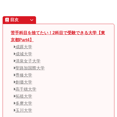
目次
苦手科目を捨てたい！2科目で受験できる大学【東
京都Part4】
成蹊大学
成城大学
清泉女子大学
聖路加国際大学
専修大学
創価大学
高千穂大学
拓殖大学
多摩大学
玉川大学