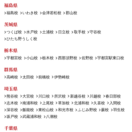
福島県
福島校
いわき校
会津若松校
郡山校
茨城県
つくば校
水戸校
土浦校
日立校
取手校
守谷校
ひたち野うしく校
栃木県
宇都宮校
小山校
栃木校
西那須野校
佐野校
宇都宮駅東口校
群馬県
高崎校
太田校
前橋校
伊勢崎校
埼玉県
熊谷校
大宮校
川口校
所沢校
新越谷校
川越校
春日部校
志木校
南浦和校
上尾校
草加校
北浦和校
久喜校
入間校
深谷校
飯能校
東松山校
和光市校
ふじみ野校
蕨校
羽生校
坂戸校
武蔵浦和校
八潮校
千葉県