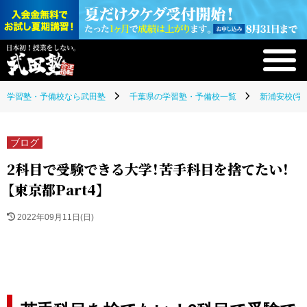
学習塾・予備校なら武田塾
千葉県の学習塾・予備校一覧
新浦安校(学
ブログ
2科目で受験できる大学！苦手科目を捨てたい！
【東京都Part4】
2022年09月11日(日)