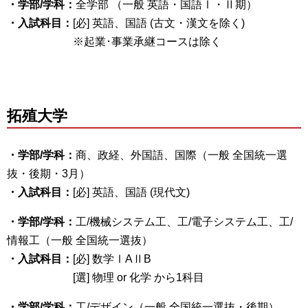
・学部/学科：
全学部 （一般 英語・国語Ⅰ・Ⅱ期）
・入試科目：
[必] 英語、国語 (古文・漢文を除く)
※起業･事業承継コースは除く
拓殖大学
・学部/学科：
商、政経、外国語、国際（一般 全国統一選
抜・後期・3月）
・入試科目：
[必] 英語、国語 (現代文)
・学部/学科：
工/機械システム工、工/電子システム工、工/
情報工（一般 全国統一選抜）
・入試科目：
[必] 数学ⅠAⅡB
[選] 物理 or 化学 から1科目
・学部/学科：
工/デザイン（一般 全国統一選抜・後期）