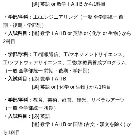
[選] 英語 or 数学ⅠAⅡB から1科目
・学部/学科：
工/エンジニアリング（一般 全学部統一 前
期・後期・学部別）
・入試科目：
[選] 数学ⅠAⅡB or 英語 or { 化学 or 生物 } から
2科目
・学部/学科：
工/情報通信、工/マネジメントサイエンス、
工/ソフトウェアサイエンス、工/数学教員養成プログラム
（一般 全学部統一 前期・後期・学部別）
・入試科目：
[必] 数学ⅠAⅡB
[選] 英語 or { 化学 or 生物 } から1科目
・学部/学科：
教育、芸術、経営、観光、リベラルアーツ
（一般 全学部統一 後期）
・入試科目：
[必] 英語
[選] 数学ⅠAⅡB or 国語 (古文・漢文を除く) か
ら1科目