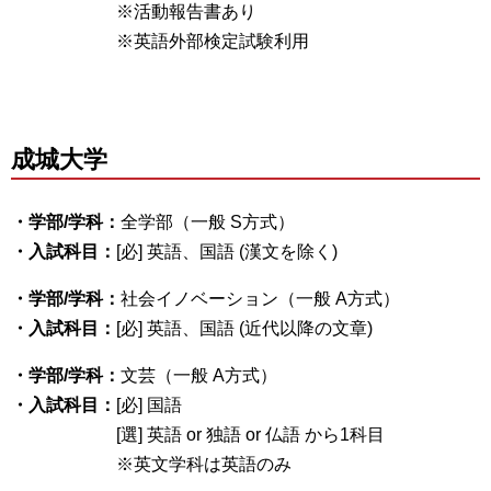
※活動報告書あり
※英語外部検定試験利用
成城大学
・学部/学科：
全学部（一般 S方式）
・入試科目：
[必] 英語、国語 (漢文を除く)
・学部/学科：
社会イノベーション（一般 A方式）
・入試科目：
[必] 英語、国語 (近代以降の文章)
・学部/学科：
文芸（一般 A方式）
・入試科目：
[必] 国語
[選] 英語 or 独語 or 仏語 から1科目
※英文学科は英語のみ