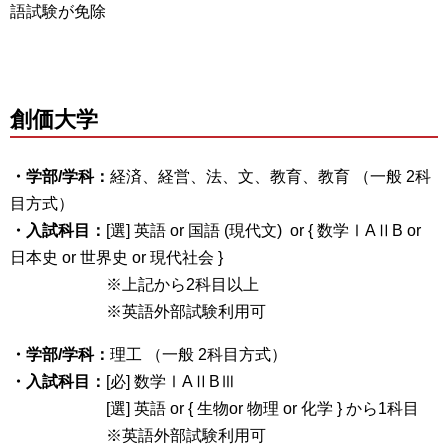
語試験が免除
創価大学
・学部/学科：
経済、経営、法、文、教育、教育 （一般 2科
目方式）
・入試科目：
[選] 英語 or 国語 (現代文) or { 数学ⅠAⅡB or
日本史 or 世界史 or 現代社会 }
※上記から2科目以上
※英語外部試験利用可
・学部/学科：
理工 （一般 2科目方式）
・入試科目：
[必] 数学ⅠAⅡBⅢ
[選] 英語 or { 生物or 物理 or 化学 } から1科目
※英語外部試験利用可