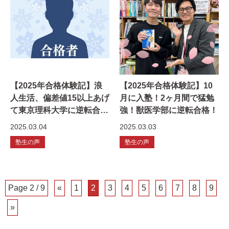
【2025年合格体験記】浪
【2025年合格体験記】10
人生活、偏差値15以上あげ
月に入塾！2ヶ月間で猛勉
て東京理科大学に逆転合
強！獣医学部に逆転合格！
格！
2025.03.04
2025.03.03
塾生の声
塾生の声
Page 2 / 9
«
1
2
3
4
5
6
7
8
9
»