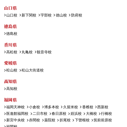
山口県
山口校
新下関校
宇部校
徳山校
防府校
徳島県
徳島校
香川県
高松校
丸亀校
観音寺校
愛媛県
松山校
松山大街道校
高知県
高知校
福岡県
福岡天神校
小倉校
博多本校
久留米校
香椎校
西新校
医進館福岡校
二日市校
春日原校
姪浜校
大橋校
行橋校
新宮中央校
赤間校
薬院校
折尾校
下曽根校
筑前前原校
福間校