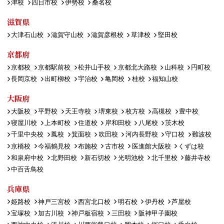
津校
四日市校
伊勢校
桑名校
滋賀県
大津石山校
滋賀守山校
滋賀彦根校
草津校
堅田校
京都府
京都校
京都駅前校
松井山手校
京都北大路校
山科校
円町校
長岡京校
出町柳校
宇治校
亀岡校
桂校
福知山校
大阪府
大阪校
平野校
天王寺校
堺東校
枚方校
高槻校
豊中校
寝屋川校
上本町校
住道校
岸和田校
八尾校
茨木校
千里中央校
鳳校
箕面校
吹田校
河内長野校
守口校
難波校
京橋校
今福鶴見校
布施校
古市校
医進館大阪校
くずは校
和泉府中校
北野田校
新石切校
光明池校
北千里校
藤井寺校
中百舌鳥校
兵庫県
姫路校
神戸三宮校
西宮北口校
明石校
伊丹校
芦屋校
宝塚校
加古川校
神戸板宿校
三田校
阪神甲子園校