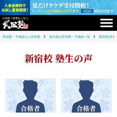
学習塾・予備校なら武田塾
東京都の学習塾・予備校一覧
新宿校(学習
新宿校 塾生の声