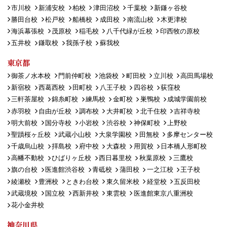
市川校
新浦安校
柏校
津田沼校
千葉校
新鎌ヶ谷校
勝田台校
松戸校
船橋校
成田校
南流山校
木更津校
海浜幕張校
茂原校
稲毛校
八千代緑が丘校
印西牧の原校
五井校
鎌取校
我孫子校
蘇我校
東京都
御茶ノ水本校
門前仲町校
池袋校
町田校
立川校
高田馬場校
新宿校
西葛西校
田町校
八王子校
四谷校
荻窪校
三軒茶屋校
錦糸町校
練馬校
金町校
巣鴨校
成城学園前校
赤羽校
自由が丘校
調布校
大井町校
北千住校
吉祥寺校
明大前校
国分寺校
小岩校
渋谷校
神保町校
上野校
聖蹟桜ヶ丘校
武蔵小山校
大泉学園校
田無校
多摩センター校
千歳烏山校
拝島校
府中校
大森校
用賀校
日本橋人形町校
高幡不動校
ひばりヶ丘校
西日暮里校
秋葉原校
三鷹校
旗の台校
医進館渋谷校
青砥校
蒲田校
一之江校
王子校
綾瀬校
豊洲校
ときわ台校
東久留米校
経堂校
五反田校
武蔵境校
国立校
西新井校
東雲校
医進館東京八重洲校
花小金井校
神奈川県