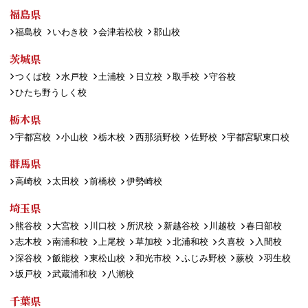
福島県
福島校
いわき校
会津若松校
郡山校
茨城県
つくば校
水戸校
土浦校
日立校
取手校
守谷校
ひたち野うしく校
栃木県
宇都宮校
小山校
栃木校
西那須野校
佐野校
宇都宮駅東口校
群馬県
高崎校
太田校
前橋校
伊勢崎校
埼玉県
熊谷校
大宮校
川口校
所沢校
新越谷校
川越校
春日部校
志木校
南浦和校
上尾校
草加校
北浦和校
久喜校
入間校
深谷校
飯能校
東松山校
和光市校
ふじみ野校
蕨校
羽生校
坂戸校
武蔵浦和校
八潮校
千葉県