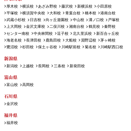
厚木校
横浜校
あざみ野校
藤沢校
新横浜校
小田原校
平塚校
横須賀中央校
大和校
青葉台校
橋本校
港南台校
武蔵小杉校
日吉校
向ヶ丘遊園校
中山校
溝ノ口校
戸塚校
上大岡校
金沢文庫校
二俣川校
湘南台校
鶴見校
秦野校
センター南校
中央林間校
逗子校
北久里浜校
新百合ヶ丘校
海老名校
長津田校
鹿島田校
大船校
淵野辺校
茅ヶ崎校
鷺沼校
杉田校
保土ヶ谷校
川崎駅前校
菊名校
川崎駅西口校
新潟県
新潟校
上越校
長岡校
三条校
新発田校
富山県
富山校
高岡校
石川県
金沢校
福井県
福井校