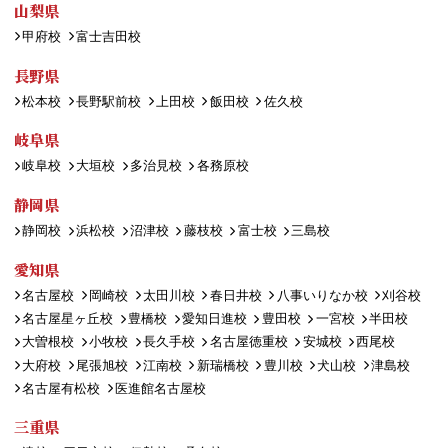
山梨県
甲府校
富士吉田校
長野県
松本校
長野駅前校
上田校
飯田校
佐久校
岐阜県
岐阜校
大垣校
多治見校
各務原校
静岡県
静岡校
浜松校
沼津校
藤枝校
富士校
三島校
愛知県
名古屋校
岡崎校
太田川校
春日井校
八事いりなか校
刈谷校
名古屋星ヶ丘校
豊橋校
愛知日進校
豊田校
一宮校
半田校
大曽根校
小牧校
長久手校
名古屋徳重校
安城校
西尾校
大府校
尾張旭校
江南校
新瑞橋校
豊川校
犬山校
津島校
名古屋有松校
医進館名古屋校
三重県