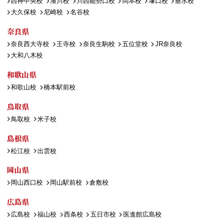
西神中央校
湊川校
川西能勢口校
岡本校
塚口校
垂水校
大久保校
尼崎校
名谷校
奈良県
奈良西大寺校
王寺校
奈良生駒校
五位堂校
JR奈良校
大和八木校
和歌山県
和歌山校
橋本駅前校
鳥取県
鳥取校
米子校
島根県
松江校
出雲校
岡山県
岡山西口校
岡山駅前校
倉敷校
広島県
広島校
福山校
西条校
五日市校
医進館広島校