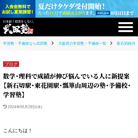
学習塾・予備校なら武田塾
大阪府の学習塾・予備校一覧
新石切校(学
ブログ
数学・理科で成績が伸び悩んでいる人に新提案
【新石切駅・東花園駅・瓢箪山周辺の塾・予備校・
学習塾】
2024年05月29日(水)
こんにちは！