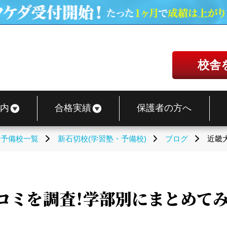
校舎
内
合格実績
保護者の方へ
・予備校一覧
新石切校(学習塾・予備校)
ブログ
近畿
コミを調査！学部別にまとめてみ