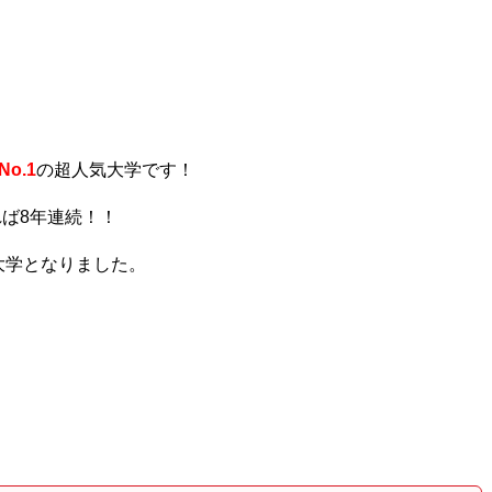
。
o.1
の超人気大学です！
れば8年連続！！
大学となりました。