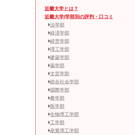
近畿大学とは？
近畿大学/学部別の評判・口コミ
法学部
経済学部
経営学部
理工学部
建築学部
薬学部
文芸学部
総合社会学部
国際学部
農学部
医学部
生物理工学部
工学部
産業理工学部