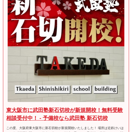
東大阪市に武田塾新石切校が新規開校！無料受験
相談受付中！ - 予備校なら武田塾 新石切校
この度、大阪府東大阪市に新石切校が新規開校いたしました！ 場所は近鉄けいは