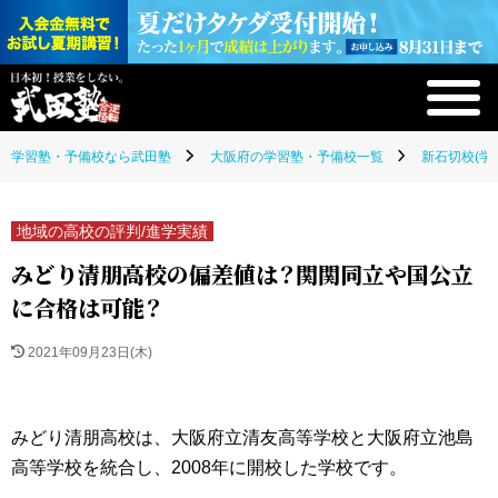
学習塾・予備校なら武田塾
大阪府の学習塾・予備校一覧
新石切校(学
地域の高校の評判/進学実績
みどり清朋高校の偏差値は？関関同立や国公立
に合格は可能？
2021年09月23日(木)
みどり清朋高校は、大阪府立清友高等学校と大阪府立池島
高等学校を統合し、2008年に開校した学校です。