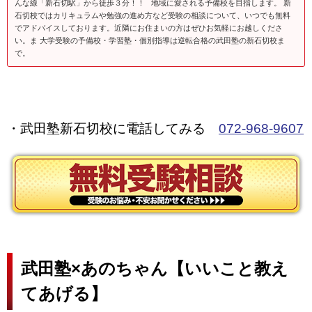
んな線「新石切駅」から徒歩３分！！ 地域に愛される予備校を目指します。 新
石切校ではカリキュラムや勉強の進め方など受験の相談について、いつでも無料
でアドバイスしております。近隣にお住まいの方はぜひお気軽にお越しくださ
い。ま 大学受験の予備校・学習塾・個別指導は逆転合格の武田塾の新石切校ま
で。
・武田塾新石切校に電話してみる
072-968-9607
武田塾×あのちゃん【いいこと教え
てあげる】