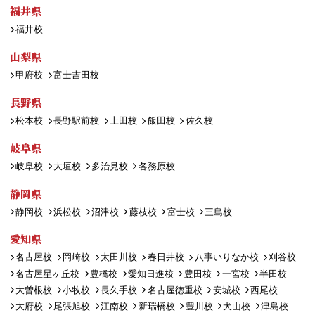
福井県
福井校
山梨県
甲府校
富士吉田校
長野県
松本校
長野駅前校
上田校
飯田校
佐久校
岐阜県
岐阜校
大垣校
多治見校
各務原校
静岡県
静岡校
浜松校
沼津校
藤枝校
富士校
三島校
愛知県
名古屋校
岡崎校
太田川校
春日井校
八事いりなか校
刈谷校
名古屋星ヶ丘校
豊橋校
愛知日進校
豊田校
一宮校
半田校
大曽根校
小牧校
長久手校
名古屋徳重校
安城校
西尾校
大府校
尾張旭校
江南校
新瑞橋校
豊川校
犬山校
津島校