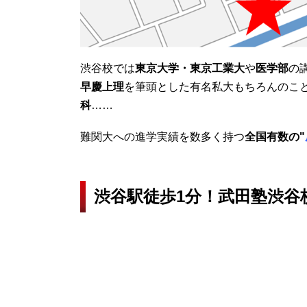
渋谷校では
東京大学・東京工業大
や
医学部
の
早慶上理
を筆頭とした有名私大もちろんのこ
科
……
難関大への進学実績を数多く持つ
全国有数の"
渋谷駅徒歩1分！武田塾渋