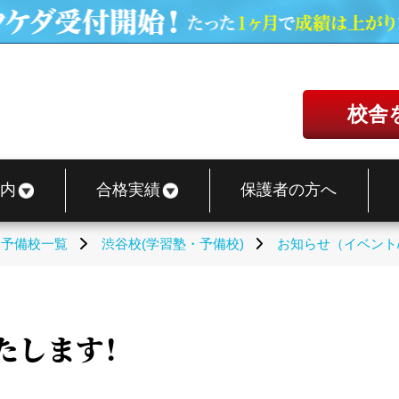
校舎
内
合格実績
保護者の方へ
・予備校一覧
渋谷校(学習塾・予備校)
お知らせ（イベント
たします！