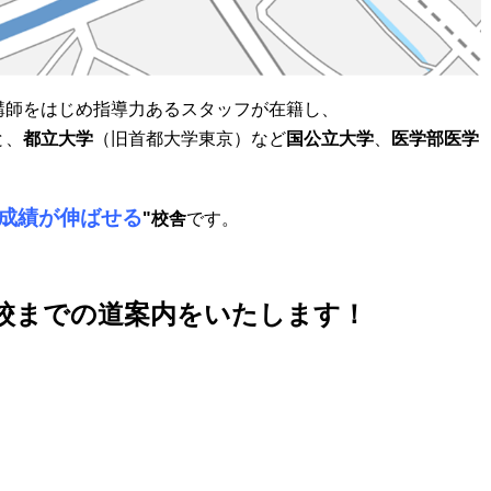
講師をはじめ指導力あるスタッフが在籍し、
と、
都立大学
（旧首都大学東京）など
国公立大学
、
医学部医学
成績が伸ばせる
"校舎
です。
谷校までの道案内をいたします！