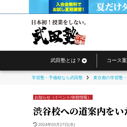
武田塾とは？
コース案
学習塾・予備校なら武田塾
東京都の学習塾
お知らせ（イベント/休校情報）
渋谷校への道案内をい
2024年03月27日(水)