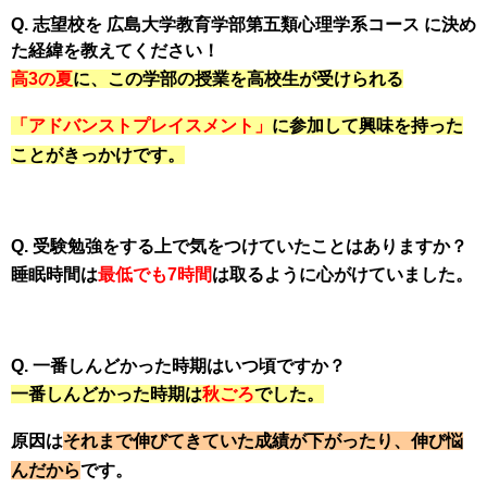
Q. 志望校を 広島大学教育学部第五類心理学系コース に決め
た経緯を教えてください！
高3の夏
に、この学部の授業を高校生が受けられる
「アドバンストプレイスメント」
に参加して興味を持った
ことがきっかけです。
Q. 受験勉強をする上で気をつけていたことはありますか？
睡眠時間は
最低でも7時間
は取るように心がけていました。
Q. 一番しんどかった時期はいつ頃ですか？
一番しんどかった時期は
秋ごろ
でした。
原因は
それまで伸びてきていた成績が下がったり、伸び悩
んだから
です。