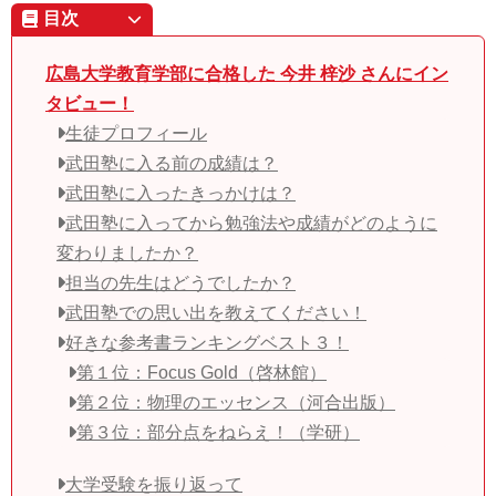
目次
広島大学教育学部に合格した 今井 梓沙 さんにイン
タビュー！
生徒プロフィール
武田塾に入る前の成績は？
武田塾に入ったきっかけは？
武田塾に入ってから勉強法や成績がどのように
変わりましたか？
担当の先生はどうでしたか？
武田塾での思い出を教えてください！
好きな参考書ランキングベスト３！
第１位：Focus Gold（啓林館）
第２位：物理のエッセンス（河合出版）
第３位：部分点をねらえ！（学研）
大学受験を振り返って