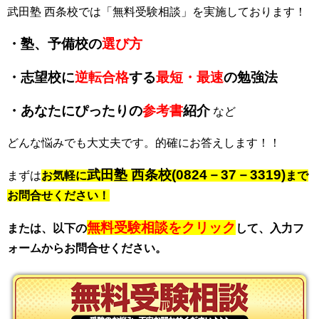
武田塾 西条校では「無料受験相談」を実施しております！
・塾、予備校の
選び方
・志望校に
逆転合格
する
最短・最速
の勉強法
・あなたにぴったりの
参考書
紹介
など
どんな悩みでも大丈夫です。的確にお答えします！！
武田塾 西条校(0824－37－3319)
まずは
お気軽に
まで
お問合せください！
無料受験相談をクリック
または、以下の
して、入力フ
ォームからお問合せください。