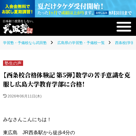
学習塾・予備校なら武田塾
広島県の学習塾・予備校一覧
西条校(学習
塾生の声
【西条校合格体験記 第5弾】数学の苦手意識を克
服し広島大学教育学部に合格！
2026年06月11日(木)
みなさんこんにちは！
東広島 JR西条駅から徒歩4分の