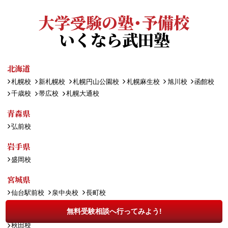
大学受験の塾・予備校
いくなら武田塾
北海道
札幌校
新札幌校
札幌円山公園校
札幌麻生校
旭川校
函館校
千歳校
帯広校
札幌大通校
青森県
弘前校
岩手県
盛岡校
宮城県
仙台駅前校
泉中央校
長町校
秋田県
無料受験相談へ行ってみよう!
秋田校