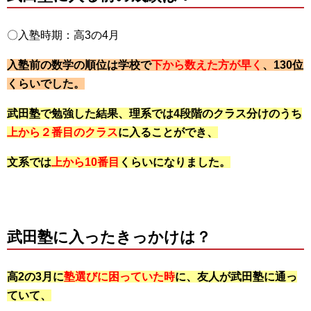
〇入塾時期：高3の4月
入塾前の数学の順位は学校で
下から数えた方が早く
、130位
くらいでした。
武田塾で勉強した結果、理系では4段階のクラス分けのうち
上から２番目のクラス
に入ることができ、
文系では
上から10番目
くらいになりました。
武田塾に入ったきっかけは？
高2の3月に
塾選びに困っていた時
に、友人が武田塾に通っ
ていて、