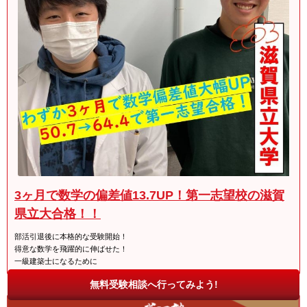
3ヶ月で数学の偏差値13.7UP！第一志望校の滋賀
県立大合格！！
部活引退後に本格的な受験開始！
得意な数学を飛躍的に伸ばせた！
一級建築士になるために
無料受験相談へ行ってみよう!