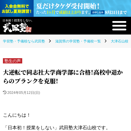
学習塾・予備校なら武田塾
滋賀県の学習塾・予備校一覧
大津石山校(
塾生の声
大逆転で同志社大学商学部に合格！高校中退か
らのブランクを克服！
2024年05月12日(日)
こんにちは！
「日本初！授業をしない」武田塾大津石山校です。