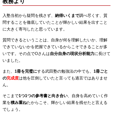
教務より
入塾当初から疑問を残さず、
納得いくまで
調べ尽くす、質
問することを徹底していたことが輝かしい結果を出すこと
に大きく寄与したと思っています。
質問できるということは、自身が何を理解したいか、理解
できていないかを把握できているからこそできることが多
いです。その点でOさんは
自分自身の現状分析能力
に長けて
いました。
また、
1冊を完璧に
する武田塾の勉強法の中でも、
1冊ごと
の
完成度
は他を圧倒していたと言っても過言ではありませ
ん。
そこまで
1つ1つの参考書と向き合い
、自身を高めていく作
業を
積み重ね
たからこそ、輝かしい結果を残せたと言える
でしょう。