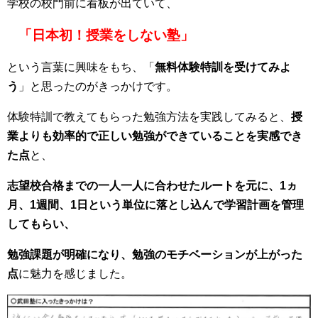
学校の校門前に看板が出ていて、
「日本初！授業をしない塾」
という言葉に興味をもち、「
無料体験特訓を受けてみよ
う
」と思ったのがきっかけです。
体験特訓で教えてもらった勉強方法を実践してみると、
授
業よりも効率的で正しい勉強ができていることを
実感でき
た点
と、
志望校合格までの一人一人に合わせたルートを元に、
1ヵ
月、1週間、1日という単位に落とし
込んで学習計画を管理
してもらい、
勉強課題が明確になり、勉強のモ
チベーションが上がった
点
に魅力を感じました。