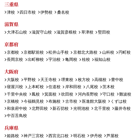
三重県
津校
四日市校
伊勢校
桑名校
滋賀県
大津石山校
滋賀守山校
滋賀彦根校
草津校
堅田校
京都府
京都校
京都駅前校
松井山手校
京都北大路校
山科校
円町校
長岡京校
出町柳校
宇治校
亀岡校
桂校
福知山校
大阪府
大阪校
平野校
天王寺校
堺東校
枚方校
高槻校
豊中校
寝屋川校
上本町校
住道校
岸和田校
八尾校
茨木校
千里中央校
鳳校
箕面校
吹田校
河内長野校
守口校
難波校
京橋校
今福鶴見校
布施校
古市校
医進館大阪校
くずは校
和泉府中校
北野田校
新石切校
光明池校
北千里校
藤井寺校
中百舌鳥校
兵庫県
姫路校
神戸三宮校
西宮北口校
明石校
伊丹校
芦屋校