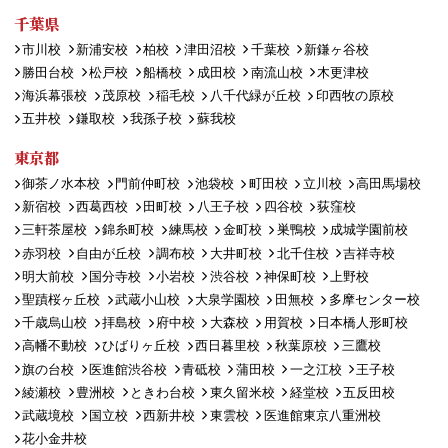
千葉県
市川校
新浦安校
柏校
津田沼校
千葉校
新鎌ヶ谷校
勝田台校
松戸校
船橋校
成田校
南流山校
木更津校
海浜幕張校
茂原校
稲毛校
八千代緑が丘校
印西牧の原校
五井校
鎌取校
我孫子校
蘇我校
東京都
御茶ノ水本校
門前仲町校
池袋校
町田校
立川校
高田馬場校
新宿校
西葛西校
田町校
八王子校
四谷校
荻窪校
三軒茶屋校
錦糸町校
練馬校
金町校
巣鴨校
成城学園前校
赤羽校
自由が丘校
調布校
大井町校
北千住校
吉祥寺校
明大前校
国分寺校
小岩校
渋谷校
神保町校
上野校
聖蹟桜ヶ丘校
武蔵小山校
大泉学園校
田無校
多摩センター校
千歳烏山校
拝島校
府中校
大森校
用賀校
日本橋人形町校
高幡不動校
ひばりヶ丘校
西日暮里校
秋葉原校
三鷹校
旗の台校
医進館渋谷校
青砥校
蒲田校
一之江校
王子校
綾瀬校
豊洲校
ときわ台校
東久留米校
経堂校
五反田校
武蔵境校
国立校
西新井校
東雲校
医進館東京八重洲校
花小金井校