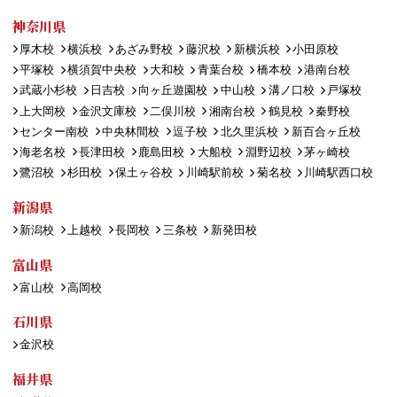
神奈川県
厚木校
横浜校
あざみ野校
藤沢校
新横浜校
小田原校
平塚校
横須賀中央校
大和校
青葉台校
橋本校
港南台校
武蔵小杉校
日吉校
向ヶ丘遊園校
中山校
溝ノ口校
戸塚校
上大岡校
金沢文庫校
二俣川校
湘南台校
鶴見校
秦野校
センター南校
中央林間校
逗子校
北久里浜校
新百合ヶ丘校
海老名校
長津田校
鹿島田校
大船校
淵野辺校
茅ヶ崎校
鷺沼校
杉田校
保土ヶ谷校
川崎駅前校
菊名校
川崎駅西口校
新潟県
新潟校
上越校
長岡校
三条校
新発田校
富山県
富山校
高岡校
石川県
金沢校
福井県