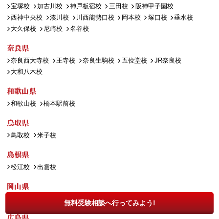
宝塚校
加古川校
神戸板宿校
三田校
阪神甲子園校
西神中央校
湊川校
川西能勢口校
岡本校
塚口校
垂水校
大久保校
尼崎校
名谷校
奈良県
奈良西大寺校
王寺校
奈良生駒校
五位堂校
JR奈良校
大和八木校
和歌山県
和歌山校
橋本駅前校
鳥取県
鳥取校
米子校
島根県
松江校
出雲校
岡山県
岡山西口校
岡山駅前校
倉敷校
無料受験相談へ行ってみよう!
広島県