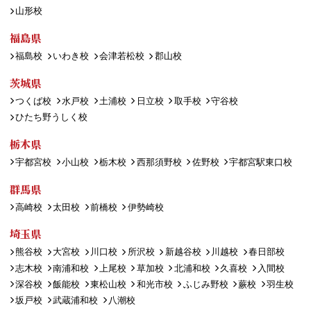
山形校
福島県
福島校
いわき校
会津若松校
郡山校
茨城県
つくば校
水戸校
土浦校
日立校
取手校
守谷校
ひたち野うしく校
栃木県
宇都宮校
小山校
栃木校
西那須野校
佐野校
宇都宮駅東口校
群馬県
高崎校
太田校
前橋校
伊勢崎校
埼玉県
熊谷校
大宮校
川口校
所沢校
新越谷校
川越校
春日部校
志木校
南浦和校
上尾校
草加校
北浦和校
久喜校
入間校
深谷校
飯能校
東松山校
和光市校
ふじみ野校
蕨校
羽生校
坂戸校
武蔵浦和校
八潮校