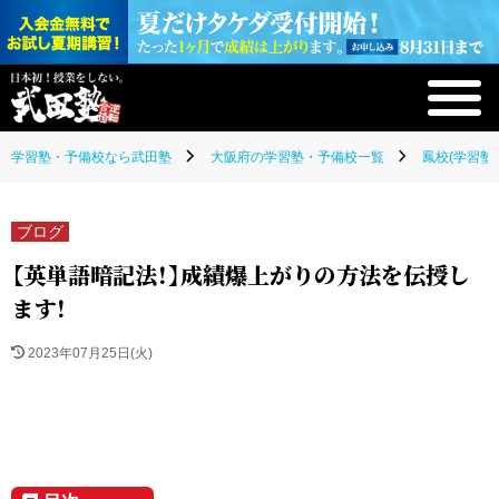
学習塾・予備校なら武田塾
大阪府の学習塾・予備校一覧
鳳校(学習塾
ブログ
【英単語暗記法！】成績爆上がりの方法を伝授し
ます！
2023年07月25日(火)