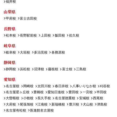
福井校
山梨県
甲府校
富士吉田校
長野県
松本校
長野駅前校
上田校
飯田校
佐久校
岐阜県
岐阜校
大垣校
多治見校
各務原校
静岡県
静岡校
浜松校
沼津校
藤枝校
富士校
三島校
愛知県
名古屋校
岡崎校
太田川校
春日井校
八事いりなか校
刈谷校
名古屋星ヶ丘校
豊橋校
愛知日進校
豊田校
一宮校
半田校
大曽根校
小牧校
長久手校
名古屋徳重校
安城校
西尾校
大府校
尾張旭校
江南校
新瑞橋校
豊川校
犬山校
津島校
名古屋有松校
医進館名古屋校