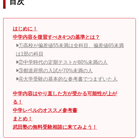
目次
はじめに！
中学内容を復習すべき4つの基準とは？
①高校が偏差値55未満は全科目、偏差値65未満
は1部の科目
②中学時代の定期テストが80%未満の人
③都道府県の入試が70%未満の人
④大学受験の基本的な参考書でつまずいた人
中学内容はやり直した方が受かる可能性が上が
る！
中学レベルのオススメ参考書
まとめ！
武田塾の無料受験相談に来てみよう！