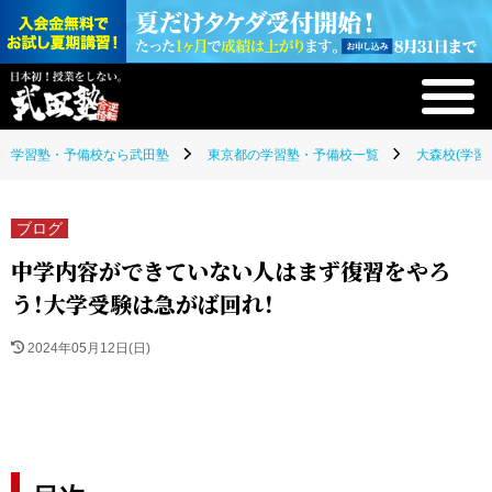
学習塾・予備校なら武田塾
東京都の学習塾・予備校一覧
大森校(学習
ブログ
中学内容ができていない人はまず復習をやろ
う！大学受験は急がば回れ！
2024年05月12日(日)