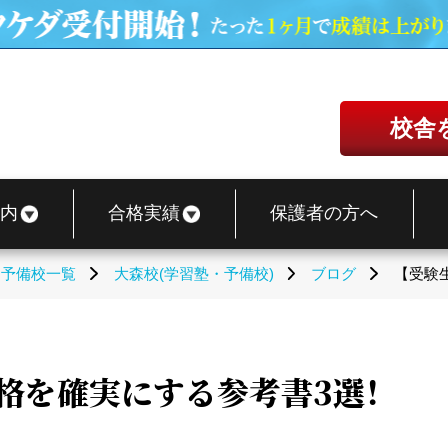
校舎
内
合格実績
保護者の方へ
・予備校一覧
大森校(学習塾・予備校)
ブログ
【受験
格を確実にする参考書3選！