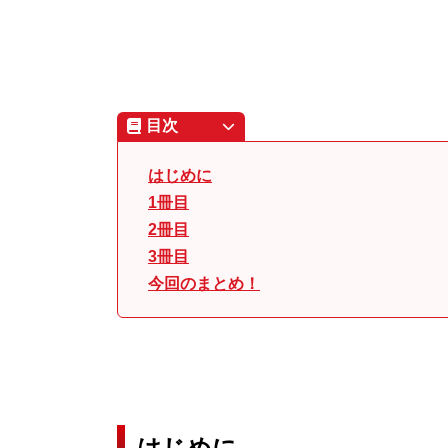
目次
はじめに
1冊目
2冊目
3冊目
今回のまとめ！
はじめに