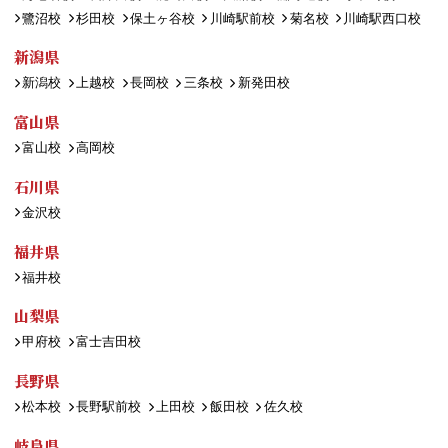
鷺沼校
杉田校
保土ヶ谷校
川崎駅前校
菊名校
川崎駅西口校
新潟県
新潟校
上越校
長岡校
三条校
新発田校
富山県
富山校
高岡校
石川県
金沢校
福井県
福井校
山梨県
甲府校
富士吉田校
長野県
松本校
長野駅前校
上田校
飯田校
佐久校
岐阜県