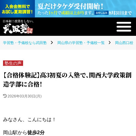
学習塾・予備校なら武田塾
岡山県の学習塾・予備校一覧
岡山西口校(
塾生の声
【合格体験記】高3初夏の入塾で、関西大学政策創
造学部に合格！
2026年03月30日(月)
みなさん、こんにちは！
岡山駅から
徒歩2分