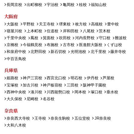
長岡京校
出町柳校
宇治校
亀岡校
桂校
福知山校
大阪府
大阪校
平野校
天王寺校
堺東校
枚方校
高槻校
豊中校
寝屋川校
上本町校
住道校
岸和田校
八尾校
茨木校
千里中央校
鳳校
箕面校
吹田校
河内長野校
守口校
難波校
京橋校
今福鶴見校
布施校
古市校
医進館大阪校
くずは校
和泉府中校
北野田校
新石切校
光明池校
北千里校
藤井寺校
中百舌鳥校
兵庫県
姫路校
神戸三宮校
西宮北口校
明石校
伊丹校
芦屋校
宝塚校
加古川校
神戸板宿校
三田校
阪神甲子園校
西神中央校
湊川校
川西能勢口校
岡本校
塚口校
垂水校
大久保校
尼崎校
名谷校
奈良県
奈良西大寺校
王寺校
奈良生駒校
五位堂校
JR奈良校
大和八木校