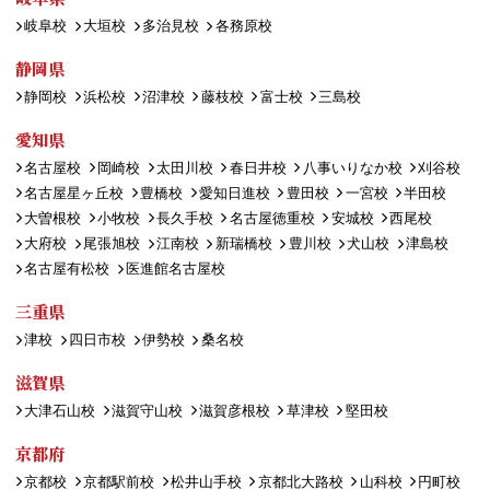
岐阜校
大垣校
多治見校
各務原校
静岡県
静岡校
浜松校
沼津校
藤枝校
富士校
三島校
愛知県
名古屋校
岡崎校
太田川校
春日井校
八事いりなか校
刈谷校
名古屋星ヶ丘校
豊橋校
愛知日進校
豊田校
一宮校
半田校
大曽根校
小牧校
長久手校
名古屋徳重校
安城校
西尾校
大府校
尾張旭校
江南校
新瑞橋校
豊川校
犬山校
津島校
名古屋有松校
医進館名古屋校
三重県
津校
四日市校
伊勢校
桑名校
滋賀県
大津石山校
滋賀守山校
滋賀彦根校
草津校
堅田校
京都府
京都校
京都駅前校
松井山手校
京都北大路校
山科校
円町校