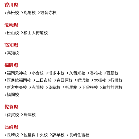
香川県
高松校
丸亀校
観音寺校
愛媛県
松山校
松山大街道校
高知県
高知校
福岡県
福岡天神校
小倉校
博多本校
久留米校
香椎校
西新校
医進館福岡校
二日市校
春日原校
姪浜校
大橋校
行橋校
新宮中央校
赤間校
薬院校
折尾校
下曽根校
筑前前原校
福間校
佐賀県
佐賀校
唐津校
長崎県
長崎校
佐世保中央校
諫早校
長崎住吉校