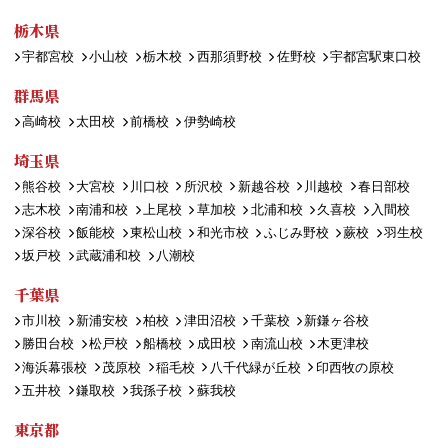
栃木県
宇都宮校
小山校
栃木校
西那須野校
佐野校
宇都宮駅東口校
群馬県
高崎校
太田校
前橋校
伊勢崎校
埼玉県
熊谷校
大宮校
川口校
所沢校
新越谷校
川越校
春日部校
志木校
南浦和校
上尾校
草加校
北浦和校
久喜校
入間校
深谷校
飯能校
東松山校
和光市校
ふじみ野校
蕨校
羽生校
坂戸校
武蔵浦和校
八潮校
千葉県
市川校
新浦安校
柏校
津田沼校
千葉校
新鎌ヶ谷校
勝田台校
松戸校
船橋校
成田校
南流山校
木更津校
海浜幕張校
茂原校
稲毛校
八千代緑が丘校
印西牧の原校
五井校
鎌取校
我孫子校
蘇我校
東京都