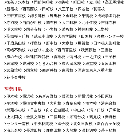
御茶ノ水本校
門前仲町校
池袋校
町田校
立川校
高田馬場校
新宿校
西葛西校
田町校
八王子校
四谷校
荻窪校
三軒茶屋校
錦糸町校
練馬校
金町校
巣鴨校
成城学園前校
赤羽校
自由が丘校
調布校
大井町校
北千住校
吉祥寺校
明大前校
国分寺校
小岩校
渋谷校
神保町校
上野校
聖蹟桜ヶ丘校
武蔵小山校
大泉学園校
田無校
多摩センター校
千歳烏山校
拝島校
府中校
大森校
用賀校
日本橋人形町校
高幡不動校
ひばりヶ丘校
西日暮里校
秋葉原校
三鷹校
旗の台校
医進館渋谷校
青砥校
蒲田校
一之江校
王子校
綾瀬校
豊洲校
ときわ台校
東久留米校
経堂校
五反田校
武蔵境校
国立校
西新井校
東雲校
医進館東京八重洲校
花小金井校
神奈川県
厚木校
横浜校
あざみ野校
藤沢校
新横浜校
小田原校
平塚校
横須賀中央校
大和校
青葉台校
橋本校
港南台校
武蔵小杉校
日吉校
向ヶ丘遊園校
中山校
溝ノ口校
戸塚校
上大岡校
金沢文庫校
二俣川校
湘南台校
鶴見校
秦野校
センター南校
中央林間校
逗子校
北久里浜校
新百合ヶ丘校
海老名校
長津田校
鹿島田校
大船校
淵野辺校
茅ヶ崎校