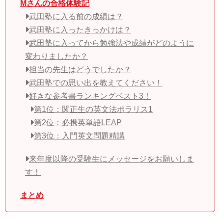
Mさんの合格体験記
武田塾に入る前の成績は？
武田塾に入ったきっかけは？
武田塾に入ってから勉強法や成績がどのように
変わりましたか？
担当の先生はどうでしたか？
武田塾での思い出を教えてください！
好きな参考書ランキングベスト3！
第1位：関正生の英文法ポラリス1
第2位：必携英単語LEAP
第3位：入門英文問題精講
来年度以降の受験生にメッセージをお願いしま
す！
まとめ