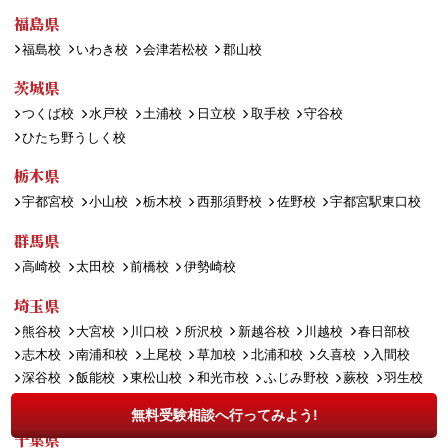
福島県
福島校
いわき校
会津若松校
郡山校
茨城県
つくば校
水戸校
土浦校
日立校
取手校
守谷校
ひたち野うしく校
栃木県
宇都宮校
小山校
栃木校
西那須野校
佐野校
宇都宮駅東口校
群馬県
高崎校
太田校
前橋校
伊勢崎校
埼玉県
熊谷校
大宮校
川口校
所沢校
新越谷校
川越校
春日部校
志木校
南浦和校
上尾校
草加校
北浦和校
久喜校
入間校
深谷校
飯能校
東松山校
和光市校
ふじみ野校
蕨校
羽生校
坂戸校
武蔵浦和校
八潮校
無料受験相談へ行ってみよう!
千葉県