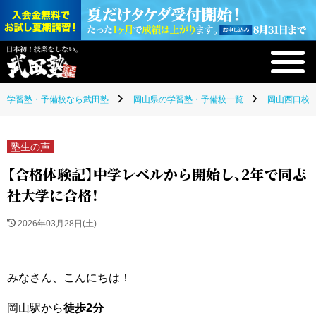
学習塾・予備校なら武田塾
岡山県の学習塾・予備校一覧
岡山西口校(
塾生の声
【合格体験記】中学レベルから開始し、2年で同志
社大学に合格！
2026年03月28日(土)
みなさん、こんにちは！
岡山駅から
徒歩2分