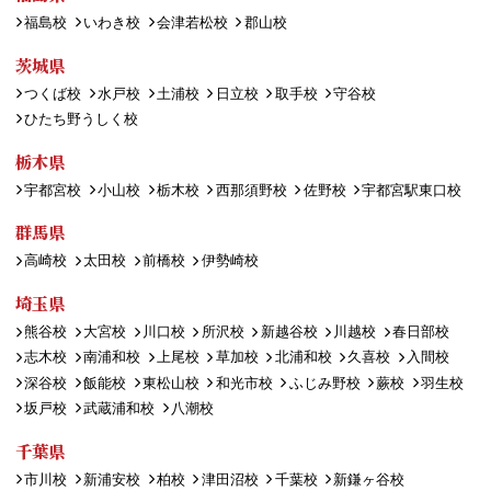
福島校
いわき校
会津若松校
郡山校
茨城県
つくば校
水戸校
土浦校
日立校
取手校
守谷校
ひたち野うしく校
栃木県
宇都宮校
小山校
栃木校
西那須野校
佐野校
宇都宮駅東口校
群馬県
高崎校
太田校
前橋校
伊勢崎校
埼玉県
熊谷校
大宮校
川口校
所沢校
新越谷校
川越校
春日部校
志木校
南浦和校
上尾校
草加校
北浦和校
久喜校
入間校
深谷校
飯能校
東松山校
和光市校
ふじみ野校
蕨校
羽生校
坂戸校
武蔵浦和校
八潮校
千葉県
市川校
新浦安校
柏校
津田沼校
千葉校
新鎌ヶ谷校