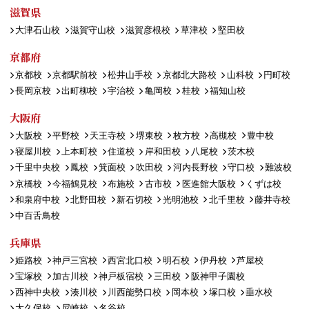
滋賀県
大津石山校
滋賀守山校
滋賀彦根校
草津校
堅田校
京都府
京都校
京都駅前校
松井山手校
京都北大路校
山科校
円町校
長岡京校
出町柳校
宇治校
亀岡校
桂校
福知山校
大阪府
大阪校
平野校
天王寺校
堺東校
枚方校
高槻校
豊中校
寝屋川校
上本町校
住道校
岸和田校
八尾校
茨木校
千里中央校
鳳校
箕面校
吹田校
河内長野校
守口校
難波校
京橋校
今福鶴見校
布施校
古市校
医進館大阪校
くずは校
和泉府中校
北野田校
新石切校
光明池校
北千里校
藤井寺校
中百舌鳥校
兵庫県
姫路校
神戸三宮校
西宮北口校
明石校
伊丹校
芦屋校
宝塚校
加古川校
神戸板宿校
三田校
阪神甲子園校
西神中央校
湊川校
川西能勢口校
岡本校
塚口校
垂水校
大久保校
尼崎校
名谷校