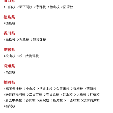
山口県
山口校
新下関校
宇部校
徳山校
防府校
徳島県
徳島校
香川県
高松校
丸亀校
観音寺校
愛媛県
松山校
松山大街道校
高知県
高知校
福岡県
福岡天神校
小倉校
博多本校
久留米校
香椎校
西新校
医進館福岡校
二日市校
春日原校
姪浜校
大橋校
行橋校
新宮中央校
赤間校
薬院校
折尾校
下曽根校
筑前前原校
福間校