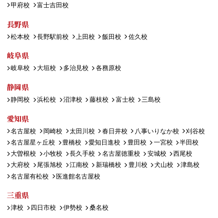
甲府校
富士吉田校
長野県
松本校
長野駅前校
上田校
飯田校
佐久校
岐阜県
岐阜校
大垣校
多治見校
各務原校
静岡県
静岡校
浜松校
沼津校
藤枝校
富士校
三島校
愛知県
名古屋校
岡崎校
太田川校
春日井校
八事いりなか校
刈谷校
名古屋星ヶ丘校
豊橋校
愛知日進校
豊田校
一宮校
半田校
大曽根校
小牧校
長久手校
名古屋徳重校
安城校
西尾校
大府校
尾張旭校
江南校
新瑞橋校
豊川校
犬山校
津島校
名古屋有松校
医進館名古屋校
三重県
津校
四日市校
伊勢校
桑名校