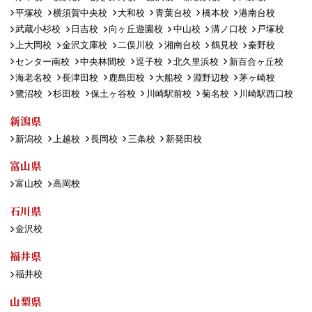
平塚校
横須賀中央校
大和校
青葉台校
橋本校
港南台校
武蔵小杉校
日吉校
向ヶ丘遊園校
中山校
溝ノ口校
戸塚校
上大岡校
金沢文庫校
二俣川校
湘南台校
鶴見校
秦野校
センター南校
中央林間校
逗子校
北久里浜校
新百合ヶ丘校
海老名校
長津田校
鹿島田校
大船校
淵野辺校
茅ヶ崎校
鷺沼校
杉田校
保土ヶ谷校
川崎駅前校
菊名校
川崎駅西口校
新潟県
新潟校
上越校
長岡校
三条校
新発田校
富山県
富山校
高岡校
石川県
金沢校
福井県
福井校
山梨県