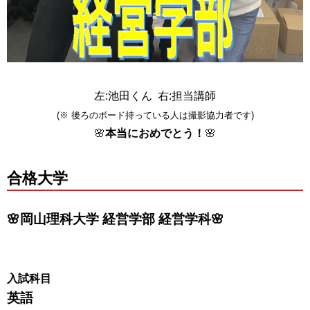
左:池田くん 右:担当講師
(※ 後ろのボード持っている人は撮影協力者です)
🌸
本当におめでとう！
🌸
合格大学
🌸岡山理科大学 経営学部 経営学科🌸
入試科目
英語