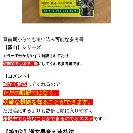
直前期からでも追い込み可能な参考書
【蔭山】シリーズ
カラーで分かりやすく解説されており
短期間でも習得可能
にしてくれる参考書です。
【コメント】
細かく解説
してくれるので
ただの暗記ではなく、
明確な根拠を知ることができます。
ただ暗記するよりも数倍も頭に入りやすく
移動中でも読むことができるのでオススメ
です！
【第3位】
漢文早覚え速答法