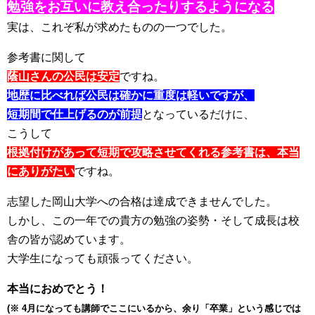
勉強をお互いに教え合ったりするようになる
実は、これぞ私が求めたものの一つでした。
参考書に関して
蔭山さんの公民は安定
ですね。
地歴に比べれば公民は確かに重度は軽いですが、
短期間で仕上げるのが前提
となっているだけに、
こうして
根拠付けがあって短期で攻略させてくれる参考書は、本当
にありがたい
ですね。
志望した岡山大学への合格は達成できませんでした。
しかし、この一年での貴方の勉強の姿勢・そして成長は校
舎の皆が認めています。
大学生になっても頑張ってください。
本当におめでとう！
(※ 4月になっても講師でここにいるから、余り「卒業」という感じでは