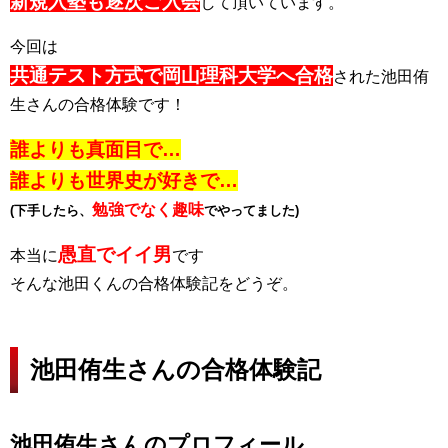
新規入塾も逐次ご入会
して頂いています。
今回は
共通テスト方式で岡山理科大学へ合格
された池田侑
生さんの合格体験です！
誰よりも真面目で…
誰よりも世界史が好きで…
勉強でなく趣味
(下手したら、
でやってました)
愚直でイイ男
本当に
です
そんな池田くんの合格体験記をどうぞ。
池田侑生さんの合格体験記
池田侑生さんのプロフィール