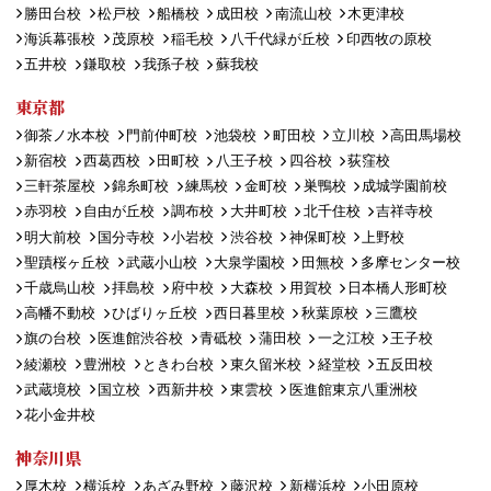
勝田台校
松戸校
船橋校
成田校
南流山校
木更津校
海浜幕張校
茂原校
稲毛校
八千代緑が丘校
印西牧の原校
五井校
鎌取校
我孫子校
蘇我校
東京都
御茶ノ水本校
門前仲町校
池袋校
町田校
立川校
高田馬場校
新宿校
西葛西校
田町校
八王子校
四谷校
荻窪校
三軒茶屋校
錦糸町校
練馬校
金町校
巣鴨校
成城学園前校
赤羽校
自由が丘校
調布校
大井町校
北千住校
吉祥寺校
明大前校
国分寺校
小岩校
渋谷校
神保町校
上野校
聖蹟桜ヶ丘校
武蔵小山校
大泉学園校
田無校
多摩センター校
千歳烏山校
拝島校
府中校
大森校
用賀校
日本橋人形町校
高幡不動校
ひばりヶ丘校
西日暮里校
秋葉原校
三鷹校
旗の台校
医進館渋谷校
青砥校
蒲田校
一之江校
王子校
綾瀬校
豊洲校
ときわ台校
東久留米校
経堂校
五反田校
武蔵境校
国立校
西新井校
東雲校
医進館東京八重洲校
花小金井校
神奈川県
厚木校
横浜校
あざみ野校
藤沢校
新横浜校
小田原校