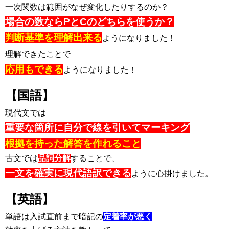
一次関数は範囲がなぜ変化したりするのか？
場合の数なら
PとCのどちらを使うか？
判断基準を理解出来る
ようになりました！
理解できたことで
応用もできる
ようになりました！
【国語】
現代文では
重要な箇所に自分で線を引いてマーキング
根拠を持った解答を作れること
古文では
品詞分解
することで、
一文を確実に現代語訳できる
ように心掛けました。
【英語】
単語は入試直前まで暗記の
定着率が悪く