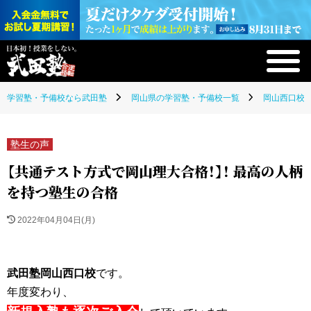
学習塾・予備校なら武田塾
岡山県の学習塾・予備校一覧
岡山西口校(
塾生の声
【共通テスト方式で岡山理大合格！】！ 最高の人柄
を持つ塾生の合格
2022年04月04日(月)
武田塾岡山西口校
です。
年度変わり、