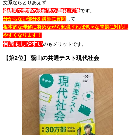
文系ならとりあえず
基礎問で数学の最低限の理解は可能
です。
分からない部分を講師に質問
して
根本的な理解に努めながら勉強すれば色々な問題に対応し
やすくなります！
何周もしやすい
のもメリットです。
【第2位】
蔭山の共通テスト現代社会