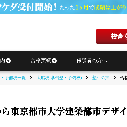
校舎
内
合格実績
保護者の方へ
塾・予備校一覧
大船校(学習塾・予備校)
塾生の声
合
から東京都市大学建築都市デザ