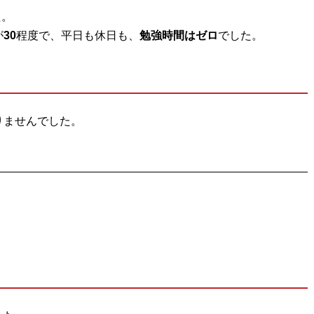
た。
が
30
程度で、平日も休日も、
勉強時間はゼロ
でした。
りませんでした。