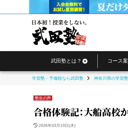
武田塾とは？
コース案
学習塾・予備校なら武田塾
神奈川県の学習
塾生の声
合格体験記：大船高校
2026年03月19日(木)