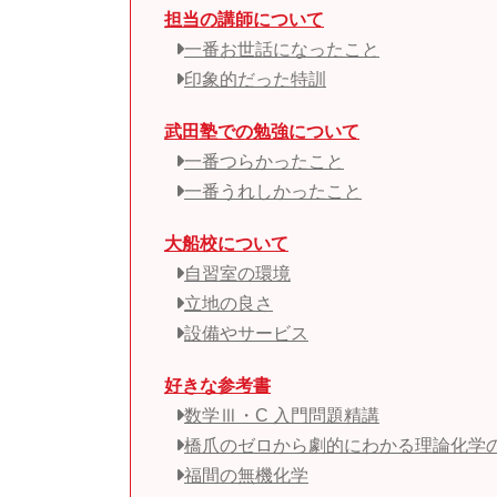
担当の講師について
一番お世話になったこと
印象的だった特訓
武田塾での勉強について
一番つらかったこと
一番うれしかったこと
大船校について
自習室の環境
立地の良さ
設備やサービス
好きな参考書
数学Ⅲ・C 入門問題精講
橋爪のゼロから劇的にわかる理論化学
福間の無機化学