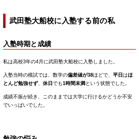
武田塾大船校に入塾する前の私
入塾時期と成績
私は高校3年の4月に武田塾大船校に入塾しました。
入塾当時の模試では、数学の
偏差値が38
ほどで、
平日
は
ほ
とんど勉強せず
、
休日
でも
1時間未満
という状態でした。
成績不振が続き、このままでは大学に行けるかどうか不安
でいっぱいでした。
勉強の悩み