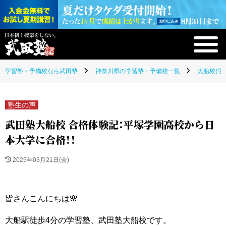
学習塾・予備校なら武田塾
神奈川県の学習塾・予備校一覧
大船校(学
塾生の声
武田塾大船校 合格体験記：平塚学園高校から日
本大学に合格！！
2025年03月21日(金)
皆さんこんにちは🌸
大船駅徒歩4分の学習塾、武田塾大船校です。