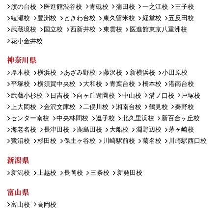
旗の台校
医進館渋谷校
青砥校
蒲田校
一之江校
王子校
綾瀬校
豊洲校
ときわ台校
東久留米校
経堂校
五反田校
武蔵境校
国立校
西新井校
東雲校
医進館東京八重洲校
花小金井校
神奈川県
厚木校
横浜校
あざみ野校
藤沢校
新横浜校
小田原校
平塚校
横須賀中央校
大和校
青葉台校
橋本校
港南台校
武蔵小杉校
日吉校
向ヶ丘遊園校
中山校
溝ノ口校
戸塚校
上大岡校
金沢文庫校
二俣川校
湘南台校
鶴見校
秦野校
センター南校
中央林間校
逗子校
北久里浜校
新百合ヶ丘校
海老名校
長津田校
鹿島田校
大船校
淵野辺校
茅ヶ崎校
鷺沼校
杉田校
保土ヶ谷校
川崎駅前校
菊名校
川崎駅西口校
新潟県
新潟校
上越校
長岡校
三条校
新発田校
富山県
富山校
高岡校