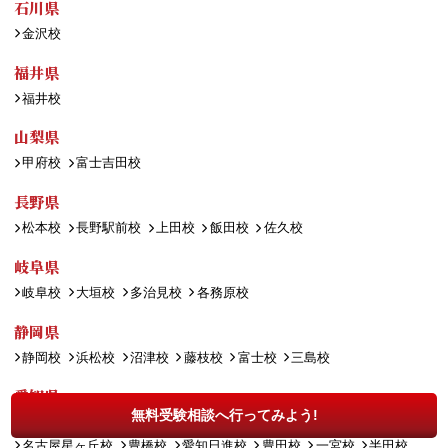
石川県
金沢校
福井県
福井校
山梨県
甲府校
富士吉田校
長野県
松本校
長野駅前校
上田校
飯田校
佐久校
岐阜県
岐阜校
大垣校
多治見校
各務原校
静岡県
静岡校
浜松校
沼津校
藤枝校
富士校
三島校
愛知県
無料受験相談へ行ってみよう!
名古屋校
岡崎校
太田川校
春日井校
八事いりなか校
刈谷校
名古屋星ヶ丘校
豊橋校
愛知日進校
豊田校
一宮校
半田校