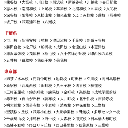
熊谷校
大宮校
川口校
所沢校
新越谷校
川越校
春日部校
志木校
南浦和校
上尾校
草加校
北浦和校
久喜校
入間校
深谷校
飯能校
東松山校
和光市校
ふじみ野校
蕨校
羽生校
坂戸校
武蔵浦和校
八潮校
千葉県
市川校
新浦安校
柏校
津田沼校
千葉校
新鎌ヶ谷校
勝田台校
松戸校
船橋校
成田校
南流山校
木更津校
海浜幕張校
茂原校
稲毛校
八千代緑が丘校
印西牧の原校
五井校
鎌取校
我孫子校
蘇我校
東京都
御茶ノ水本校
門前仲町校
池袋校
町田校
立川校
高田馬場校
新宿校
西葛西校
田町校
八王子校
四谷校
荻窪校
三軒茶屋校
錦糸町校
練馬校
金町校
巣鴨校
成城学園前校
赤羽校
自由が丘校
調布校
大井町校
北千住校
吉祥寺校
明大前校
国分寺校
小岩校
渋谷校
神保町校
上野校
聖蹟桜ヶ丘校
武蔵小山校
大泉学園校
田無校
多摩センター校
千歳烏山校
拝島校
府中校
大森校
用賀校
日本橋人形町校
高幡不動校
ひばりヶ丘校
西日暮里校
秋葉原校
三鷹校