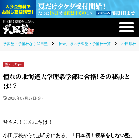
学習塾・予備校なら武田塾
神奈川県の学習塾・予備校一覧
小田原校(
塾生の声
憧れの北海道大学理系学部に合格！その秘訣と
は！？
2026年07月17日(金)
皆さん！こんにちは！
小田原校から徒歩5分にある、
「日本初！授業をしない塾」