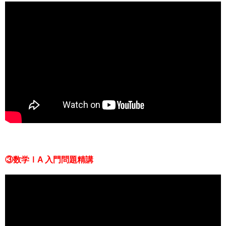
③数学ⅠA 入門問題精講