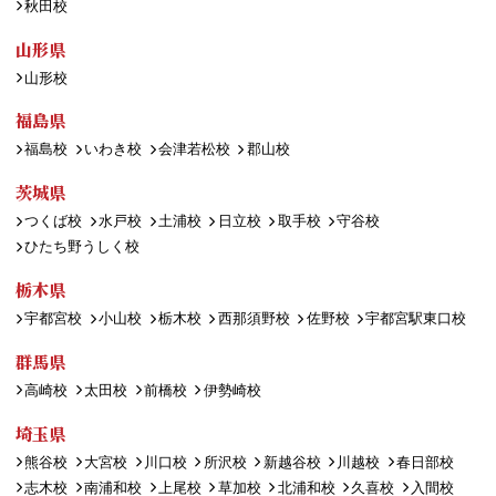
秋田校
山形県
山形校
福島県
福島校
いわき校
会津若松校
郡山校
茨城県
つくば校
水戸校
土浦校
日立校
取手校
守谷校
ひたち野うしく校
栃木県
宇都宮校
小山校
栃木校
西那須野校
佐野校
宇都宮駅東口校
群馬県
高崎校
太田校
前橋校
伊勢崎校
埼玉県
熊谷校
大宮校
川口校
所沢校
新越谷校
川越校
春日部校
志木校
南浦和校
上尾校
草加校
北浦和校
久喜校
入間校