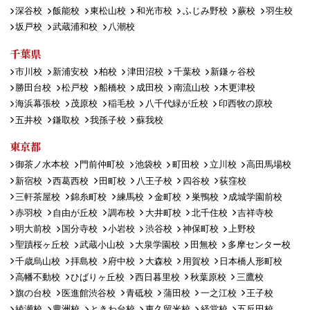
深谷校
飯能校
東松山校
和光市校
ふじみ野校
蕨校
羽生校
坂戸校
武蔵浦和校
八潮校
千葉県
市川校
新浦安校
柏校
津田沼校
千葉校
新鎌ヶ谷校
勝田台校
松戸校
船橋校
成田校
南流山校
木更津校
海浜幕張校
茂原校
稲毛校
八千代緑が丘校
印西牧の原校
五井校
鎌取校
我孫子校
蘇我校
東京都
御茶ノ水本校
門前仲町校
池袋校
町田校
立川校
高田馬場校
新宿校
西葛西校
田町校
八王子校
四谷校
荻窪校
三軒茶屋校
錦糸町校
練馬校
金町校
巣鴨校
成城学園前校
赤羽校
自由が丘校
調布校
大井町校
北千住校
吉祥寺校
明大前校
国分寺校
小岩校
渋谷校
神保町校
上野校
聖蹟桜ヶ丘校
武蔵小山校
大泉学園校
田無校
多摩センター校
千歳烏山校
拝島校
府中校
大森校
用賀校
日本橋人形町校
高幡不動校
ひばりヶ丘校
西日暮里校
秋葉原校
三鷹校
旗の台校
医進館渋谷校
青砥校
蒲田校
一之江校
王子校
綾瀬校
豊洲校
ときわ台校
東久留米校
経堂校
五反田校