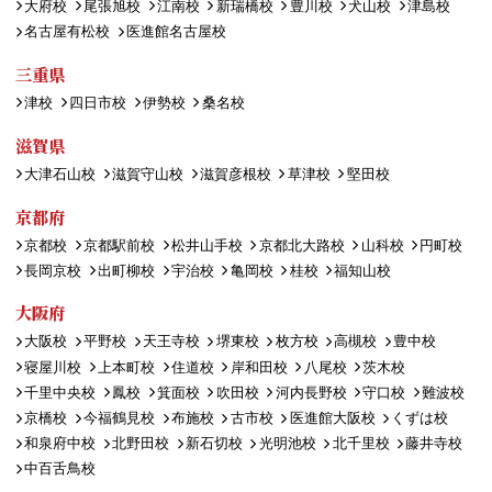
大府校
尾張旭校
江南校
新瑞橋校
豊川校
犬山校
津島校
名古屋有松校
医進館名古屋校
三重県
津校
四日市校
伊勢校
桑名校
滋賀県
大津石山校
滋賀守山校
滋賀彦根校
草津校
堅田校
京都府
京都校
京都駅前校
松井山手校
京都北大路校
山科校
円町校
長岡京校
出町柳校
宇治校
亀岡校
桂校
福知山校
大阪府
大阪校
平野校
天王寺校
堺東校
枚方校
高槻校
豊中校
寝屋川校
上本町校
住道校
岸和田校
八尾校
茨木校
千里中央校
鳳校
箕面校
吹田校
河内長野校
守口校
難波校
京橋校
今福鶴見校
布施校
古市校
医進館大阪校
くずは校
和泉府中校
北野田校
新石切校
光明池校
北千里校
藤井寺校
中百舌鳥校