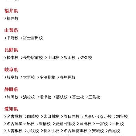
福井県
福井校
山梨県
甲府校
富士吉田校
長野県
松本校
長野駅前校
上田校
飯田校
佐久校
岐阜県
岐阜校
大垣校
多治見校
各務原校
静岡県
静岡校
浜松校
沼津校
藤枝校
富士校
三島校
愛知県
名古屋校
岡崎校
太田川校
春日井校
八事いりなか校
刈谷校
名古屋星ヶ丘校
豊橋校
愛知日進校
豊田校
一宮校
半田校
大曽根校
小牧校
長久手校
名古屋徳重校
安城校
西尾校