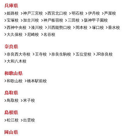
兵庫県
姫路校
神戸三宮校
西宮北口校
明石校
伊丹校
芦屋校
宝塚校
加古川校
神戸板宿校
三田校
阪神甲子園校
西神中央校
湊川校
川西能勢口校
岡本校
塚口校
垂水校
大久保校
尼崎校
名谷校
奈良県
奈良西大寺校
王寺校
奈良生駒校
五位堂校
JR奈良校
大和八木校
和歌山県
和歌山校
橋本駅前校
鳥取県
鳥取校
米子校
島根県
松江校
出雲校
岡山県