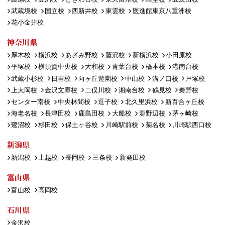
武蔵境校
国立校
西新井校
東雲校
医進館東京八重洲校
花小金井校
神奈川県
厚木校
横浜校
あざみ野校
藤沢校
新横浜校
小田原校
平塚校
横須賀中央校
大和校
青葉台校
橋本校
港南台校
武蔵小杉校
日吉校
向ヶ丘遊園校
中山校
溝ノ口校
戸塚校
上大岡校
金沢文庫校
二俣川校
湘南台校
鶴見校
秦野校
センター南校
中央林間校
逗子校
北久里浜校
新百合ヶ丘校
海老名校
長津田校
鹿島田校
大船校
淵野辺校
茅ヶ崎校
鷺沼校
杉田校
保土ヶ谷校
川崎駅前校
菊名校
川崎駅西口校
新潟県
新潟校
上越校
長岡校
三条校
新発田校
富山県
富山校
高岡校
石川県
金沢校