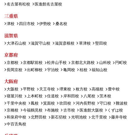
名古屋有松校
医進館名古屋校
三重県
津校
四日市校
伊勢校
桑名校
滋賀県
大津石山校
滋賀守山校
滋賀彦根校
草津校
堅田校
京都府
京都校
京都駅前校
松井山手校
京都北大路校
山科校
円町校
長岡京校
出町柳校
宇治校
亀岡校
桂校
福知山校
大阪府
大阪校
平野校
天王寺校
堺東校
枚方校
高槻校
豊中校
寝屋川校
上本町校
住道校
岸和田校
八尾校
茨木校
千里中央校
鳳校
箕面校
吹田校
河内長野校
守口校
難波校
京橋校
今福鶴見校
布施校
古市校
医進館大阪校
くずは校
和泉府中校
北野田校
新石切校
光明池校
北千里校
藤井寺校
中百舌鳥校