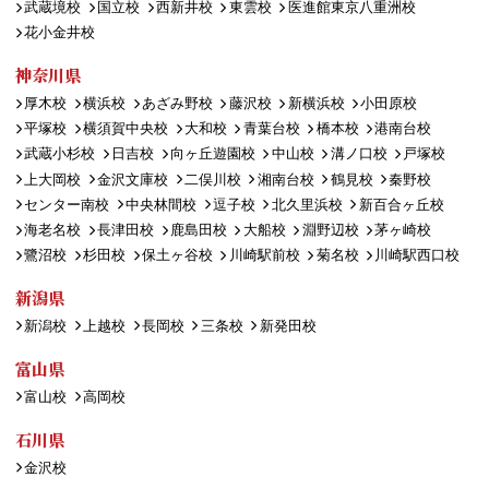
武蔵境校
国立校
西新井校
東雲校
医進館東京八重洲校
花小金井校
神奈川県
厚木校
横浜校
あざみ野校
藤沢校
新横浜校
小田原校
平塚校
横須賀中央校
大和校
青葉台校
橋本校
港南台校
武蔵小杉校
日吉校
向ヶ丘遊園校
中山校
溝ノ口校
戸塚校
上大岡校
金沢文庫校
二俣川校
湘南台校
鶴見校
秦野校
センター南校
中央林間校
逗子校
北久里浜校
新百合ヶ丘校
海老名校
長津田校
鹿島田校
大船校
淵野辺校
茅ヶ崎校
鷺沼校
杉田校
保土ヶ谷校
川崎駅前校
菊名校
川崎駅西口校
新潟県
新潟校
上越校
長岡校
三条校
新発田校
富山県
富山校
高岡校
石川県
金沢校