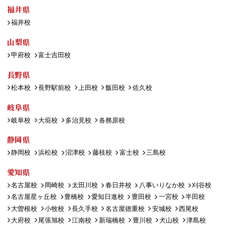
福井県
福井校
山梨県
甲府校
富士吉田校
長野県
松本校
長野駅前校
上田校
飯田校
佐久校
岐阜県
岐阜校
大垣校
多治見校
各務原校
静岡県
静岡校
浜松校
沼津校
藤枝校
富士校
三島校
愛知県
名古屋校
岡崎校
太田川校
春日井校
八事いりなか校
刈谷校
名古屋星ヶ丘校
豊橋校
愛知日進校
豊田校
一宮校
半田校
大曽根校
小牧校
長久手校
名古屋徳重校
安城校
西尾校
大府校
尾張旭校
江南校
新瑞橋校
豊川校
犬山校
津島校