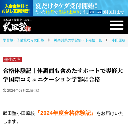
学習塾・予備校なら武田塾
神奈川県の学習塾・予備校一覧
小田原校(
塾生の声
合格体験記｜体調面も含めたサポートで専修大
学国際コミュニケーション学部に合格
2024年03月21日(木)
『2024年度合格体験記』
武田塾小田原校
をお届けいた
します。