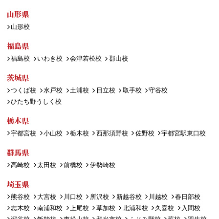
山形県
山形校
福島県
福島校
いわき校
会津若松校
郡山校
茨城県
つくば校
水戸校
土浦校
日立校
取手校
守谷校
ひたち野うしく校
栃木県
宇都宮校
小山校
栃木校
西那須野校
佐野校
宇都宮駅東口校
群馬県
高崎校
太田校
前橋校
伊勢崎校
埼玉県
熊谷校
大宮校
川口校
所沢校
新越谷校
川越校
春日部校
志木校
南浦和校
上尾校
草加校
北浦和校
久喜校
入間校