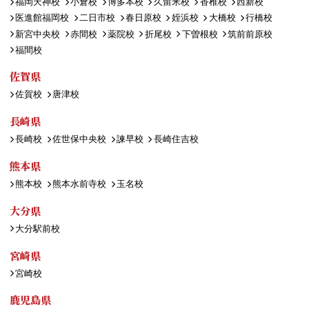
福岡天神校
小倉校
博多本校
久留米校
香椎校
西新校
医進館福岡校
二日市校
春日原校
姪浜校
大橋校
行橋校
新宮中央校
赤間校
薬院校
折尾校
下曽根校
筑前前原校
福間校
佐賀県
佐賀校
唐津校
長崎県
長崎校
佐世保中央校
諫早校
長崎住吉校
熊本県
熊本校
熊本水前寺校
玉名校
大分県
大分駅前校
宮崎県
宮崎校
鹿児島県