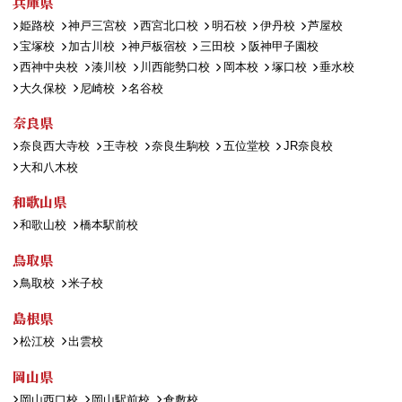
兵庫県
姫路校
神戸三宮校
西宮北口校
明石校
伊丹校
芦屋校
宝塚校
加古川校
神戸板宿校
三田校
阪神甲子園校
西神中央校
湊川校
川西能勢口校
岡本校
塚口校
垂水校
大久保校
尼崎校
名谷校
奈良県
奈良西大寺校
王寺校
奈良生駒校
五位堂校
JR奈良校
大和八木校
和歌山県
和歌山校
橋本駅前校
鳥取県
鳥取校
米子校
島根県
松江校
出雲校
岡山県
岡山西口校
岡山駅前校
倉敷校