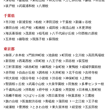
深谷校
飯能校
東松山校
和光市校
ふじみ野校
蕨校
羽生校
坂戸校
武蔵浦和校
八潮校
千葉県
市川校
新浦安校
柏校
津田沼校
千葉校
新鎌ヶ谷校
勝田台校
松戸校
船橋校
成田校
南流山校
木更津校
海浜幕張校
茂原校
稲毛校
八千代緑が丘校
印西牧の原校
五井校
鎌取校
我孫子校
蘇我校
東京都
御茶ノ水本校
門前仲町校
池袋校
町田校
立川校
高田馬場校
新宿校
西葛西校
田町校
八王子校
四谷校
荻窪校
三軒茶屋校
錦糸町校
練馬校
金町校
巣鴨校
成城学園前校
赤羽校
自由が丘校
調布校
大井町校
北千住校
吉祥寺校
明大前校
国分寺校
小岩校
渋谷校
神保町校
上野校
聖蹟桜ヶ丘校
武蔵小山校
大泉学園校
田無校
多摩センター校
千歳烏山校
拝島校
府中校
大森校
用賀校
日本橋人形町校
高幡不動校
ひばりヶ丘校
西日暮里校
秋葉原校
三鷹校
旗の台校
医進館渋谷校
青砥校
蒲田校
一之江校
王子校
綾瀬校
豊洲校
ときわ台校
東久留米校
経堂校
五反田校