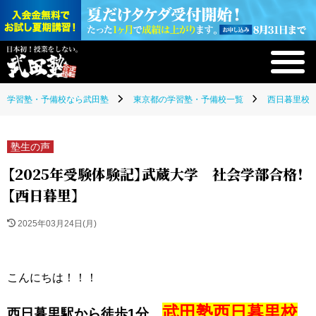
学習塾・予備校なら武田塾
東京都の学習塾・予備校一覧
西日暮里校(
塾生の声
【2025年受験体験記】武蔵大学 社会学部合格！
【西日暮里】
2025年03月24日(月)
こんにちは！！！
武田塾西日暮里校
西日暮里駅から徒歩1分、