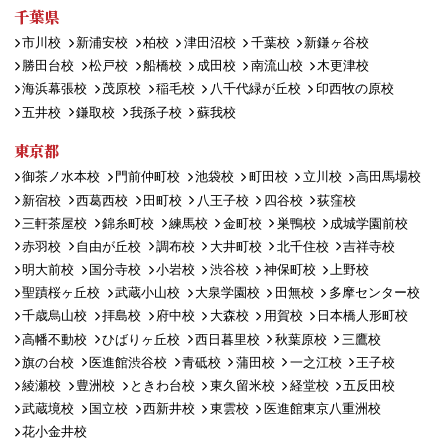
千葉県
市川校
新浦安校
柏校
津田沼校
千葉校
新鎌ヶ谷校
勝田台校
松戸校
船橋校
成田校
南流山校
木更津校
海浜幕張校
茂原校
稲毛校
八千代緑が丘校
印西牧の原校
五井校
鎌取校
我孫子校
蘇我校
東京都
御茶ノ水本校
門前仲町校
池袋校
町田校
立川校
高田馬場校
新宿校
西葛西校
田町校
八王子校
四谷校
荻窪校
三軒茶屋校
錦糸町校
練馬校
金町校
巣鴨校
成城学園前校
赤羽校
自由が丘校
調布校
大井町校
北千住校
吉祥寺校
明大前校
国分寺校
小岩校
渋谷校
神保町校
上野校
聖蹟桜ヶ丘校
武蔵小山校
大泉学園校
田無校
多摩センター校
千歳烏山校
拝島校
府中校
大森校
用賀校
日本橋人形町校
高幡不動校
ひばりヶ丘校
西日暮里校
秋葉原校
三鷹校
旗の台校
医進館渋谷校
青砥校
蒲田校
一之江校
王子校
綾瀬校
豊洲校
ときわ台校
東久留米校
経堂校
五反田校
武蔵境校
国立校
西新井校
東雲校
医進館東京八重洲校
花小金井校