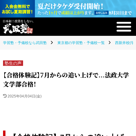
学習塾・予備校なら武田塾
東京都の学習塾・予備校一覧
西新井校(学
塾生の声
【合格体験記】7月からの追い上げで...法政大学
文学部合格！
2025年04月04日(金)