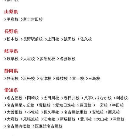
山梨県
甲府校
富士吉田校
長野県
松本校
長野駅前校
上田校
飯田校
佐久校
岐阜県
岐阜校
大垣校
多治見校
各務原校
静岡県
静岡校
浜松校
沼津校
藤枝校
富士校
三島校
愛知県
名古屋校
岡崎校
太田川校
春日井校
八事いりなか校
刈谷校
名古屋星ヶ丘校
豊橋校
愛知日進校
豊田校
一宮校
半田校
大曽根校
小牧校
長久手校
名古屋徳重校
安城校
西尾校
大府校
尾張旭校
江南校
新瑞橋校
豊川校
犬山校
津島校
名古屋有松校
医進館名古屋校