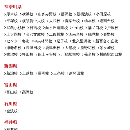
神奈川県
厚木校
横浜校
あざみ野校
藤沢校
新横浜校
小田原校
平塚校
横須賀中央校
大和校
青葉台校
橋本校
港南台校
武蔵小杉校
日吉校
向ヶ丘遊園校
中山校
溝ノ口校
戸塚校
上大岡校
金沢文庫校
二俣川校
湘南台校
鶴見校
秦野校
センター南校
中央林間校
逗子校
北久里浜校
新百合ヶ丘校
海老名校
長津田校
鹿島田校
大船校
淵野辺校
茅ヶ崎校
鷺沼校
杉田校
保土ヶ谷校
川崎駅前校
菊名校
川崎駅西口校
新潟県
新潟校
上越校
長岡校
三条校
新発田校
富山県
富山校
高岡校
石川県
金沢校
福井県
福井校