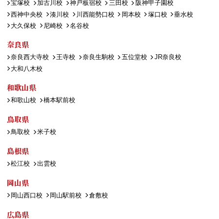
宝塚校
加古川校
神戸板宿校
三田校
阪神甲子園校
西神中央校
湊川校
川西能勢口校
岡本校
塚口校
垂水校
大久保校
尼崎校
名谷校
奈良県
奈良西大寺校
王寺校
奈良生駒校
五位堂校
JR奈良校
大和八木校
和歌山県
和歌山校
橋本駅前校
鳥取県
鳥取校
米子校
島根県
松江校
出雲校
岡山県
岡山西口校
岡山駅前校
倉敷校
広島県