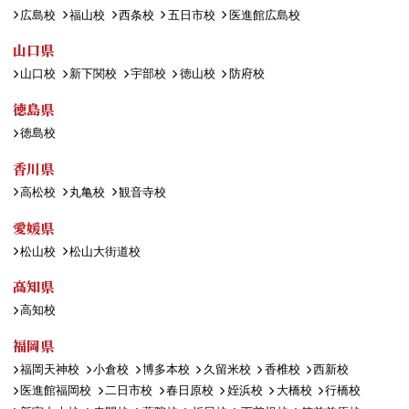
広島校
福山校
西条校
五日市校
医進館広島校
山口県
山口校
新下関校
宇部校
徳山校
防府校
徳島県
徳島校
香川県
高松校
丸亀校
観音寺校
愛媛県
松山校
松山大街道校
高知県
高知校
福岡県
福岡天神校
小倉校
博多本校
久留米校
香椎校
西新校
医進館福岡校
二日市校
春日原校
姪浜校
大橋校
行橋校