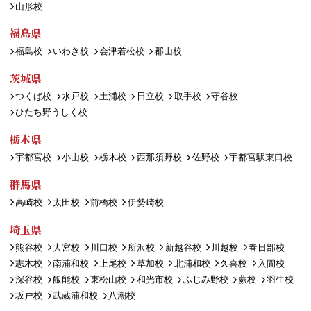
山形校
福島県
福島校
いわき校
会津若松校
郡山校
茨城県
つくば校
水戸校
土浦校
日立校
取手校
守谷校
ひたち野うしく校
栃木県
宇都宮校
小山校
栃木校
西那須野校
佐野校
宇都宮駅東口校
群馬県
高崎校
太田校
前橋校
伊勢崎校
埼玉県
熊谷校
大宮校
川口校
所沢校
新越谷校
川越校
春日部校
志木校
南浦和校
上尾校
草加校
北浦和校
久喜校
入間校
深谷校
飯能校
東松山校
和光市校
ふじみ野校
蕨校
羽生校
坂戸校
武蔵浦和校
八潮校