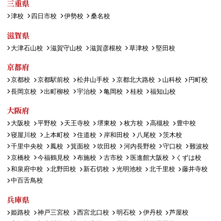
三重県
津校
四日市校
伊勢校
桑名校
滋賀県
大津石山校
滋賀守山校
滋賀彦根校
草津校
堅田校
京都府
京都校
京都駅前校
松井山手校
京都北大路校
山科校
円町校
長岡京校
出町柳校
宇治校
亀岡校
桂校
福知山校
大阪府
大阪校
平野校
天王寺校
堺東校
枚方校
高槻校
豊中校
寝屋川校
上本町校
住道校
岸和田校
八尾校
茨木校
千里中央校
鳳校
箕面校
吹田校
河内長野校
守口校
難波校
京橋校
今福鶴見校
布施校
古市校
医進館大阪校
くずは校
和泉府中校
北野田校
新石切校
光明池校
北千里校
藤井寺校
中百舌鳥校
兵庫県
姫路校
神戸三宮校
西宮北口校
明石校
伊丹校
芦屋校