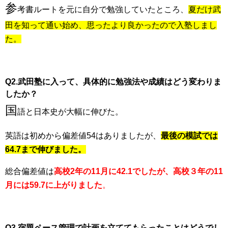
参
考書ルートを元に自分で勉強していたところ、
夏だけ武
田を知って通い始め、
思ったより良かったので入塾しまし
た。
Q2.武田塾に入って、具体的に勉強法や成績はどう変わりま
したか？
国
語と日本史が大幅に伸びた。
英語は初めから偏差値54はありましたが、
最後の模試では
64.7まで伸びました。
総合偏差値は
高校2年の11月に42.1でしたが、高校３年の11
月には59.7に上がりました
。
Q3.宿題ペース管理で計画を立ててもらったことはどうでし