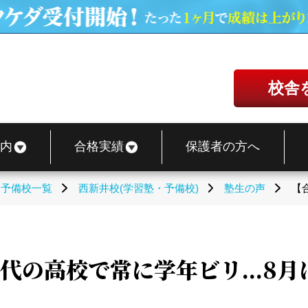
校舎
内
合格実績
保護者の方へ
・予備校一覧
西新井校(学習塾・予備校)
塾生の声
【
0代の高校で常に学年ビリ...8