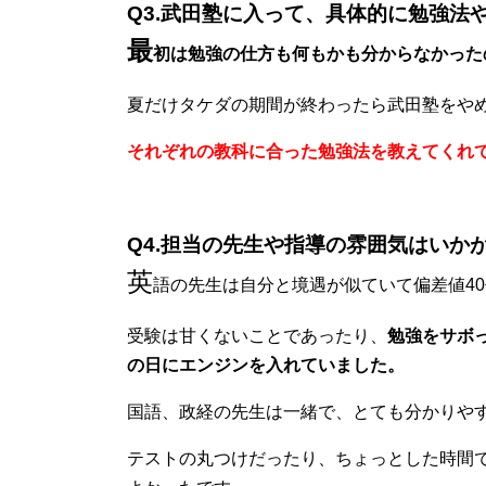
Q3.武田塾に入って、具体的に勉強法
最
初は勉強の仕方も何もかも分からなかった
夏だけタケダの期間が終わったら武田塾をや
それぞれの教科に合った勉強法を教えてくれ
Q4.担当の先生や指導の雰囲気はいか
英
語の先生は自分と境遇が似ていて偏差値4
受験は甘くないことであったり、
勉強をサボ
の日にエンジンを入れていました。
国語、政経の先生は一緒で、とても分かりや
テストの丸つけだったり、ちょっとした時間