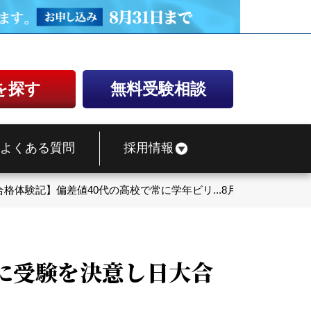
を探す
無料受験相談
よくある質問
採用情報
合格体験記】偏差値40代の高校で常に学年ビリ...8月に受験を決意
月に受験を決意し日大合