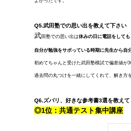
よかったです。
Q5.武田塾での思い出を教えて下さい
武
田塾での思い出は
休みの日に電話をしても
自分が勉強をサボっている時期に先生から自
初めてちゃんと受けた武田塾模試で偏差値が3
過去問の丸つけを一緒にしてくれて、解き方
Q6.ズバリ、好きな参考書3選を教え
◎1位：共通テスト集中講座