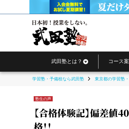
武田塾とは？
コース案
学習塾・予備校なら武田塾
東京都の学習塾
塾生の声
【合格体験記】偏差値4
格！！