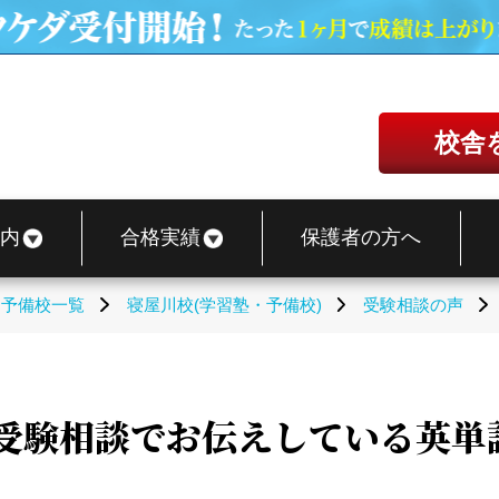
校舎
内
合格実績
保護者の方へ
・予備校一覧
寝屋川校(学習塾・予備校)
受験相談の声
受験相談でお伝えしている英単