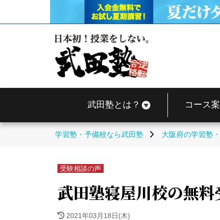
武田塾とは？
コース案
学習塾・予備校なら武田塾
大阪府の学習塾
受験相談の声
武田塾寝屋川校の無料
2021年03月18日(木)