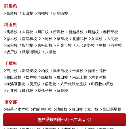
群馬県
高崎校
太田校
前橋校
伊勢崎校
埼玉県
熊谷校
大宮校
川口校
所沢校
新越谷校
川越校
春日部校
志木校
南浦和校
上尾校
草加校
北浦和校
久喜校
入間校
深谷校
飯能校
東松山校
和光市校
ふじみ野校
蕨校
羽生校
坂戸校
武蔵浦和校
八潮校
千葉県
市川校
新浦安校
柏校
津田沼校
千葉校
新鎌ヶ谷校
勝田台校
松戸校
船橋校
成田校
南流山校
木更津校
海浜幕張校
茂原校
稲毛校
八千代緑が丘校
印西牧の原校
五井校
鎌取校
我孫子校
蘇我校
東京都
御茶ノ水本校
門前仲町校
池袋校
町田校
立川校
高田馬場校
新宿校
西葛西校
田町校
八王子校
四谷校
荻窪校
無料受験相談へ行ってみよう!
三軒茶屋校
錦糸町校
練馬校
金町校
巣鴨校
成城学園前校