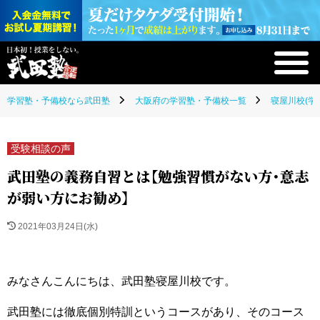
学習塾・予備校なら武田塾
大阪府の学習塾・予備校一覧
寝屋川校(学
受験相談の声
武田塾の義務自習とは【勉強習慣がない方・意志
が弱い方にお勧め】
2021年03月24日(水)
みなさんこんにちは、武田塾寝屋川校です。
武田塾には徹底個別特訓というコースがあり、そのコース