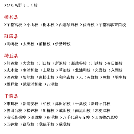
ひたち野うしく校
栃木県
宇都宮校
小山校
栃木校
西那須野校
佐野校
宇都宮駅東口校
群馬県
高崎校
太田校
前橋校
伊勢崎校
埼玉県
熊谷校
大宮校
川口校
所沢校
新越谷校
川越校
春日部校
志木校
南浦和校
上尾校
草加校
北浦和校
久喜校
入間校
深谷校
飯能校
東松山校
和光市校
ふじみ野校
蕨校
羽生校
坂戸校
武蔵浦和校
八潮校
千葉県
市川校
新浦安校
柏校
津田沼校
千葉校
新鎌ヶ谷校
勝田台校
松戸校
船橋校
成田校
南流山校
木更津校
海浜幕張校
茂原校
稲毛校
八千代緑が丘校
印西牧の原校
五井校
鎌取校
我孫子校
蘇我校