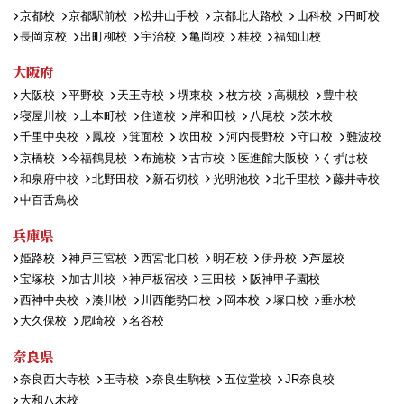
京都校
京都駅前校
松井山手校
京都北大路校
山科校
円町校
長岡京校
出町柳校
宇治校
亀岡校
桂校
福知山校
大阪府
大阪校
平野校
天王寺校
堺東校
枚方校
高槻校
豊中校
寝屋川校
上本町校
住道校
岸和田校
八尾校
茨木校
千里中央校
鳳校
箕面校
吹田校
河内長野校
守口校
難波校
京橋校
今福鶴見校
布施校
古市校
医進館大阪校
くずは校
和泉府中校
北野田校
新石切校
光明池校
北千里校
藤井寺校
中百舌鳥校
兵庫県
姫路校
神戸三宮校
西宮北口校
明石校
伊丹校
芦屋校
宝塚校
加古川校
神戸板宿校
三田校
阪神甲子園校
西神中央校
湊川校
川西能勢口校
岡本校
塚口校
垂水校
大久保校
尼崎校
名谷校
奈良県
奈良西大寺校
王寺校
奈良生駒校
五位堂校
JR奈良校
大和八木校