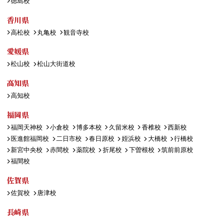
徳島校
香川県
高松校
丸亀校
観音寺校
愛媛県
松山校
松山大街道校
高知県
高知校
福岡県
福岡天神校
小倉校
博多本校
久留米校
香椎校
西新校
医進館福岡校
二日市校
春日原校
姪浜校
大橋校
行橋校
新宮中央校
赤間校
薬院校
折尾校
下曽根校
筑前前原校
福間校
佐賀県
佐賀校
唐津校
長崎県