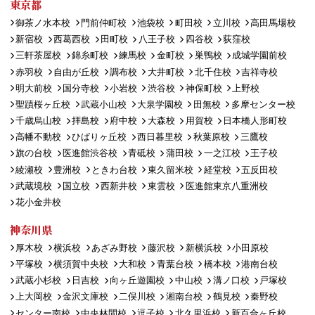
東京都
御茶ノ水本校
門前仲町校
池袋校
町田校
立川校
高田馬場校
新宿校
西葛西校
田町校
八王子校
四谷校
荻窪校
三軒茶屋校
錦糸町校
練馬校
金町校
巣鴨校
成城学園前校
赤羽校
自由が丘校
調布校
大井町校
北千住校
吉祥寺校
明大前校
国分寺校
小岩校
渋谷校
神保町校
上野校
聖蹟桜ヶ丘校
武蔵小山校
大泉学園校
田無校
多摩センター校
千歳烏山校
拝島校
府中校
大森校
用賀校
日本橋人形町校
高幡不動校
ひばりヶ丘校
西日暮里校
秋葉原校
三鷹校
旗の台校
医進館渋谷校
青砥校
蒲田校
一之江校
王子校
綾瀬校
豊洲校
ときわ台校
東久留米校
経堂校
五反田校
武蔵境校
国立校
西新井校
東雲校
医進館東京八重洲校
花小金井校
神奈川県
厚木校
横浜校
あざみ野校
藤沢校
新横浜校
小田原校
平塚校
横須賀中央校
大和校
青葉台校
橋本校
港南台校
武蔵小杉校
日吉校
向ヶ丘遊園校
中山校
溝ノ口校
戸塚校
上大岡校
金沢文庫校
二俣川校
湘南台校
鶴見校
秦野校
センター南校
中央林間校
逗子校
北久里浜校
新百合ヶ丘校