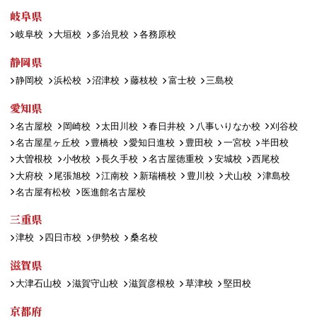
岐阜県
岐阜校
大垣校
多治見校
各務原校
静岡県
静岡校
浜松校
沼津校
藤枝校
富士校
三島校
愛知県
名古屋校
岡崎校
太田川校
春日井校
八事いりなか校
刈谷校
名古屋星ヶ丘校
豊橋校
愛知日進校
豊田校
一宮校
半田校
大曽根校
小牧校
長久手校
名古屋徳重校
安城校
西尾校
大府校
尾張旭校
江南校
新瑞橋校
豊川校
犬山校
津島校
名古屋有松校
医進館名古屋校
三重県
津校
四日市校
伊勢校
桑名校
滋賀県
大津石山校
滋賀守山校
滋賀彦根校
草津校
堅田校
京都府