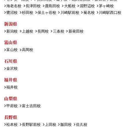
海老名校
長津田校
鹿島田校
大船校
淵野辺校
茅ヶ崎校
鷺沼校
杉田校
保土ヶ谷校
川崎駅前校
菊名校
川崎駅西口校
新潟県
新潟校
上越校
長岡校
三条校
新発田校
富山県
富山校
高岡校
石川県
金沢校
福井県
福井校
山梨県
甲府校
富士吉田校
長野県
松本校
長野駅前校
上田校
飯田校
佐久校