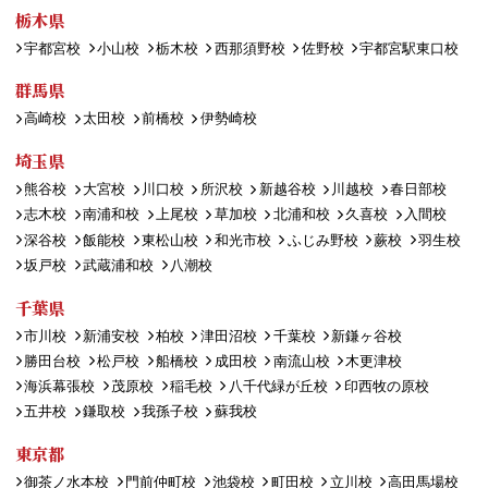
栃木県
宇都宮校
小山校
栃木校
西那須野校
佐野校
宇都宮駅東口校
群馬県
高崎校
太田校
前橋校
伊勢崎校
埼玉県
熊谷校
大宮校
川口校
所沢校
新越谷校
川越校
春日部校
志木校
南浦和校
上尾校
草加校
北浦和校
久喜校
入間校
深谷校
飯能校
東松山校
和光市校
ふじみ野校
蕨校
羽生校
坂戸校
武蔵浦和校
八潮校
千葉県
市川校
新浦安校
柏校
津田沼校
千葉校
新鎌ヶ谷校
勝田台校
松戸校
船橋校
成田校
南流山校
木更津校
海浜幕張校
茂原校
稲毛校
八千代緑が丘校
印西牧の原校
五井校
鎌取校
我孫子校
蘇我校
東京都
御茶ノ水本校
門前仲町校
池袋校
町田校
立川校
高田馬場校