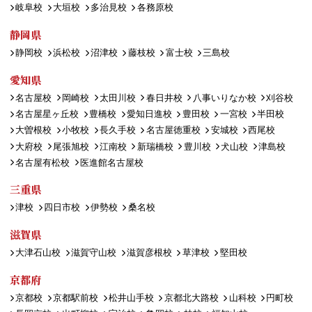
岐阜校
大垣校
多治見校
各務原校
静岡県
静岡校
浜松校
沼津校
藤枝校
富士校
三島校
愛知県
名古屋校
岡崎校
太田川校
春日井校
八事いりなか校
刈谷校
名古屋星ヶ丘校
豊橋校
愛知日進校
豊田校
一宮校
半田校
大曽根校
小牧校
長久手校
名古屋徳重校
安城校
西尾校
大府校
尾張旭校
江南校
新瑞橋校
豊川校
犬山校
津島校
名古屋有松校
医進館名古屋校
三重県
津校
四日市校
伊勢校
桑名校
滋賀県
大津石山校
滋賀守山校
滋賀彦根校
草津校
堅田校
京都府
京都校
京都駅前校
松井山手校
京都北大路校
山科校
円町校