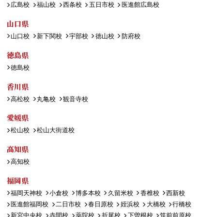
広島校
福山校
西条校
五日市校
医進館広島校
山口県
山口校
新下関校
宇部校
徳山校
防府校
徳島県
徳島校
香川県
高松校
丸亀校
観音寺校
愛媛県
松山校
松山大街道校
高知県
高知校
福岡県
福岡天神校
小倉校
博多本校
久留米校
香椎校
西新校
医進館福岡校
二日市校
春日原校
姪浜校
大橋校
行橋校
新宮中央校
赤間校
薬院校
折尾校
下曽根校
筑前前原校