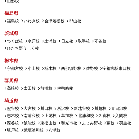
山形校
福島県
福島校
いわき校
会津若松校
郡山校
茨城県
つくば校
水戸校
土浦校
日立校
取手校
守谷校
ひたち野うしく校
栃木県
宇都宮校
小山校
栃木校
西那須野校
佐野校
宇都宮駅東口校
群馬県
高崎校
太田校
前橋校
伊勢崎校
埼玉県
熊谷校
大宮校
川口校
所沢校
新越谷校
川越校
春日部校
志木校
南浦和校
上尾校
草加校
北浦和校
久喜校
入間校
深谷校
飯能校
東松山校
和光市校
ふじみ野校
蕨校
羽生校
坂戸校
武蔵浦和校
八潮校