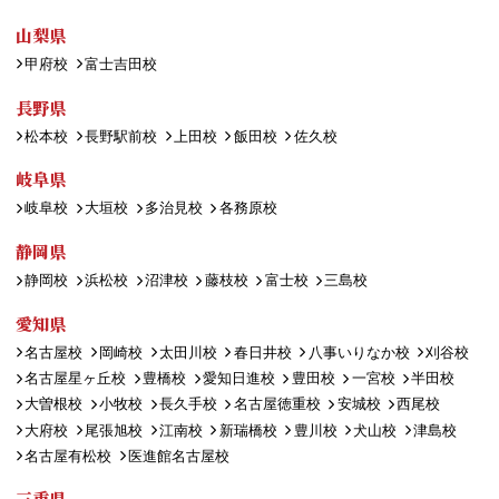
山梨県
甲府校
富士吉田校
長野県
松本校
長野駅前校
上田校
飯田校
佐久校
岐阜県
岐阜校
大垣校
多治見校
各務原校
静岡県
静岡校
浜松校
沼津校
藤枝校
富士校
三島校
愛知県
名古屋校
岡崎校
太田川校
春日井校
八事いりなか校
刈谷校
名古屋星ヶ丘校
豊橋校
愛知日進校
豊田校
一宮校
半田校
大曽根校
小牧校
長久手校
名古屋徳重校
安城校
西尾校
大府校
尾張旭校
江南校
新瑞橋校
豊川校
犬山校
津島校
名古屋有松校
医進館名古屋校
三重県