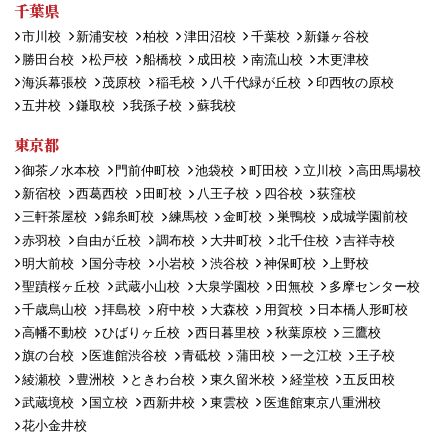
千葉県
市川校
新浦安校
柏校
津田沼校
千葉校
新鎌ヶ谷校
勝田台校
松戸校
船橋校
成田校
南流山校
木更津校
海浜幕張校
茂原校
稲毛校
八千代緑が丘校
印西牧の原校
五井校
鎌取校
我孫子校
蘇我校
東京都
御茶ノ水本校
門前仲町校
池袋校
町田校
立川校
高田馬場校
新宿校
西葛西校
田町校
八王子校
四谷校
荻窪校
三軒茶屋校
錦糸町校
練馬校
金町校
巣鴨校
成城学園前校
赤羽校
自由が丘校
調布校
大井町校
北千住校
吉祥寺校
明大前校
国分寺校
小岩校
渋谷校
神保町校
上野校
聖蹟桜ヶ丘校
武蔵小山校
大泉学園校
田無校
多摩センター校
千歳烏山校
拝島校
府中校
大森校
用賀校
日本橋人形町校
高幡不動校
ひばりヶ丘校
西日暮里校
秋葉原校
三鷹校
旗の台校
医進館渋谷校
青砥校
蒲田校
一之江校
王子校
綾瀬校
豊洲校
ときわ台校
東久留米校
経堂校
五反田校
武蔵境校
国立校
西新井校
東雲校
医進館東京八重洲校
花小金井校