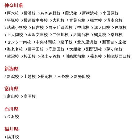
神奈川県
厚木校
横浜校
あざみ野校
藤沢校
新横浜校
小田原校
平塚校
横須賀中央校
大和校
青葉台校
橋本校
港南台校
武蔵小杉校
日吉校
向ヶ丘遊園校
中山校
溝ノ口校
戸塚校
上大岡校
金沢文庫校
二俣川校
湘南台校
鶴見校
秦野校
センター南校
中央林間校
逗子校
北久里浜校
新百合ヶ丘校
海老名校
長津田校
鹿島田校
大船校
淵野辺校
茅ヶ崎校
鷺沼校
杉田校
保土ヶ谷校
川崎駅前校
菊名校
川崎駅西口校
新潟県
新潟校
上越校
長岡校
三条校
新発田校
富山県
富山校
高岡校
石川県
金沢校
福井県
福井校