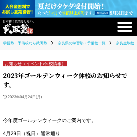
学習塾・予備校なら武田塾
奈良県の学習塾・予備校一覧
奈良生駒校(
お知らせ（イベント/休校情報）
2023年ゴールデンウィーク休校のお知らせで
す。
2023年04月24日(月)
今年度ゴールデンウィークのご案内です。
4月29日（祝日）通常通り