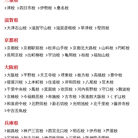
津校
四日市校
伊勢校
桑名校
滋賀県
大津石山校
滋賀守山校
滋賀彦根校
草津校
堅田校
京都府
京都校
京都駅前校
松井山手校
京都北大路校
山科校
円町校
長岡京校
出町柳校
宇治校
亀岡校
桂校
福知山校
大阪府
大阪校
平野校
天王寺校
堺東校
枚方校
高槻校
豊中校
寝屋川校
上本町校
住道校
岸和田校
八尾校
茨木校
千里中央校
鳳校
箕面校
吹田校
河内長野校
守口校
難波校
京橋校
今福鶴見校
布施校
古市校
医進館大阪校
くずは校
和泉府中校
北野田校
新石切校
光明池校
北千里校
藤井寺校
中百舌鳥校
兵庫県
姫路校
神戸三宮校
西宮北口校
明石校
伊丹校
芦屋校
宝塚校
加古川校
神戸板宿校
三田校
阪神甲子園校