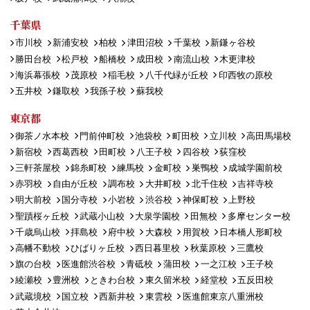
千葉県
市川校
新浦安校
柏校
津田沼校
千葉校
新鎌ヶ谷校
勝田台校
松戸校
船橋校
成田校
南流山校
木更津校
海浜幕張校
茂原校
稲毛校
八千代緑が丘校
印西牧の原校
五井校
鎌取校
我孫子校
蘇我校
東京都
御茶ノ水本校
門前仲町校
池袋校
町田校
立川校
高田馬場校
新宿校
西葛西校
田町校
八王子校
四谷校
荻窪校
三軒茶屋校
錦糸町校
練馬校
金町校
巣鴨校
成城学園前校
赤羽校
自由が丘校
調布校
大井町校
北千住校
吉祥寺校
明大前校
国分寺校
小岩校
渋谷校
神保町校
上野校
聖蹟桜ヶ丘校
武蔵小山校
大泉学園校
田無校
多摩センター校
千歳烏山校
拝島校
府中校
大森校
用賀校
日本橋人形町校
高幡不動校
ひばりヶ丘校
西日暮里校
秋葉原校
三鷹校
旗の台校
医進館渋谷校
青砥校
蒲田校
一之江校
王子校
綾瀬校
豊洲校
ときわ台校
東久留米校
経堂校
五反田校
武蔵境校
国立校
西新井校
東雲校
医進館東京八重洲校