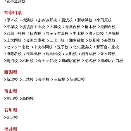
花小金井校
神奈川県
厚木校
横浜校
あざみ野校
藤沢校
新横浜校
小田原校
平塚校
横須賀中央校
大和校
青葉台校
橋本校
港南台校
武蔵小杉校
日吉校
向ヶ丘遊園校
中山校
溝ノ口校
戸塚校
上大岡校
金沢文庫校
二俣川校
湘南台校
鶴見校
秦野校
センター南校
中央林間校
逗子校
北久里浜校
新百合ヶ丘校
海老名校
長津田校
鹿島田校
大船校
淵野辺校
茅ヶ崎校
鷺沼校
杉田校
保土ヶ谷校
川崎駅前校
菊名校
川崎駅西口校
新潟県
新潟校
上越校
長岡校
三条校
新発田校
富山県
富山校
高岡校
石川県
金沢校
福井県