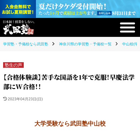
学習塾・予備校なら武田塾
神奈川県の学習塾・予備校一覧
中山校(学
塾生の声
【合格体験談】苦手な国語を1年で克服！早慶法学
部にW合格！！
2023年04月23日(日)
大学受験なら武田塾中山校