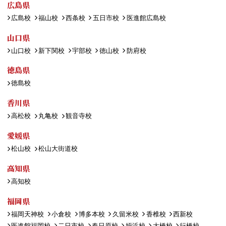
広島県
広島校
福山校
西条校
五日市校
医進館広島校
山口県
山口校
新下関校
宇部校
徳山校
防府校
徳島県
徳島校
香川県
高松校
丸亀校
観音寺校
愛媛県
松山校
松山大街道校
高知県
高知校
福岡県
福岡天神校
小倉校
博多本校
久留米校
香椎校
西新校
医進館福岡校
二日市校
春日原校
姪浜校
大橋校
行橋校