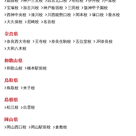
姫路校
神戸三宮校
西宮北口校
明石校
伊丹校
芦屋校
宝塚校
加古川校
神戸板宿校
三田校
阪神甲子園校
西神中央校
湊川校
川西能勢口校
岡本校
塚口校
垂水校
大久保校
尼崎校
名谷校
奈良県
奈良西大寺校
王寺校
奈良生駒校
五位堂校
JR奈良校
大和八木校
和歌山県
和歌山校
橋本駅前校
鳥取県
鳥取校
米子校
島根県
松江校
出雲校
岡山県
岡山西口校
岡山駅前校
倉敷校