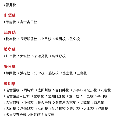
福井校
山梨県
甲府校
富士吉田校
長野県
松本校
長野駅前校
上田校
飯田校
佐久校
岐阜県
岐阜校
大垣校
多治見校
各務原校
静岡県
静岡校
浜松校
沼津校
藤枝校
富士校
三島校
愛知県
名古屋校
岡崎校
太田川校
春日井校
八事いりなか校
刈谷校
名古屋星ヶ丘校
豊橋校
愛知日進校
豊田校
一宮校
半田校
大曽根校
小牧校
長久手校
名古屋徳重校
安城校
西尾校
大府校
尾張旭校
江南校
新瑞橋校
豊川校
犬山校
津島校
名古屋有松校
医進館名古屋校