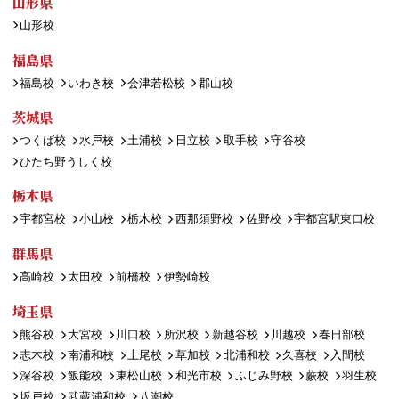
山形県
山形校
福島県
福島校
いわき校
会津若松校
郡山校
茨城県
つくば校
水戸校
土浦校
日立校
取手校
守谷校
ひたち野うしく校
栃木県
宇都宮校
小山校
栃木校
西那須野校
佐野校
宇都宮駅東口校
群馬県
高崎校
太田校
前橋校
伊勢崎校
埼玉県
熊谷校
大宮校
川口校
所沢校
新越谷校
川越校
春日部校
志木校
南浦和校
上尾校
草加校
北浦和校
久喜校
入間校
深谷校
飯能校
東松山校
和光市校
ふじみ野校
蕨校
羽生校
坂戸校
武蔵浦和校
八潮校