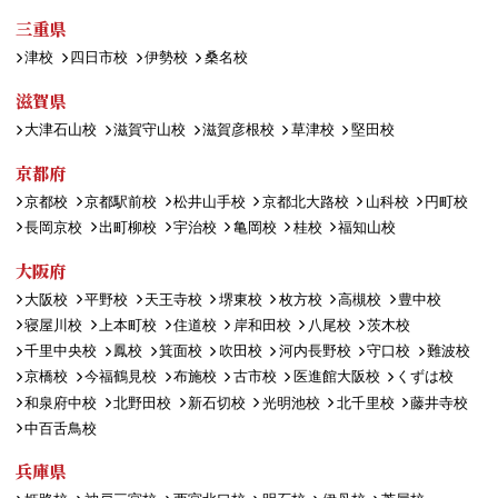
三重県
津校
四日市校
伊勢校
桑名校
滋賀県
大津石山校
滋賀守山校
滋賀彦根校
草津校
堅田校
京都府
京都校
京都駅前校
松井山手校
京都北大路校
山科校
円町校
長岡京校
出町柳校
宇治校
亀岡校
桂校
福知山校
大阪府
大阪校
平野校
天王寺校
堺東校
枚方校
高槻校
豊中校
寝屋川校
上本町校
住道校
岸和田校
八尾校
茨木校
千里中央校
鳳校
箕面校
吹田校
河内長野校
守口校
難波校
京橋校
今福鶴見校
布施校
古市校
医進館大阪校
くずは校
和泉府中校
北野田校
新石切校
光明池校
北千里校
藤井寺校
中百舌鳥校
兵庫県