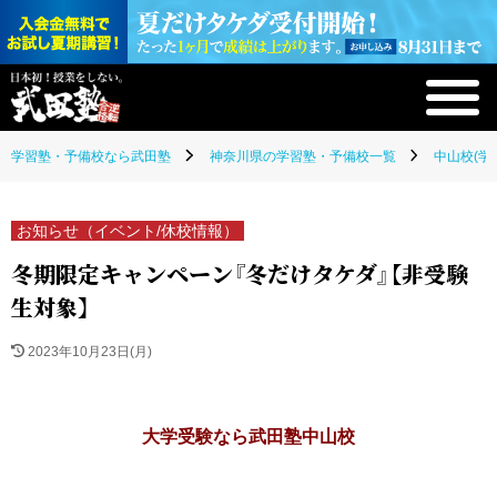
学習塾・予備校なら武田塾
神奈川県の学習塾・予備校一覧
中山校(学
お知らせ（イベント/休校情報）
冬期限定キャンペーン『冬だけタケダ』【非受験
生対象】
2023年10月23日(月)
大学受験なら武田塾中山校