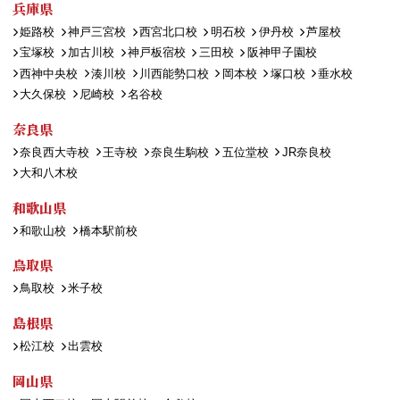
兵庫県
姫路校
神戸三宮校
西宮北口校
明石校
伊丹校
芦屋校
宝塚校
加古川校
神戸板宿校
三田校
阪神甲子園校
西神中央校
湊川校
川西能勢口校
岡本校
塚口校
垂水校
大久保校
尼崎校
名谷校
奈良県
奈良西大寺校
王寺校
奈良生駒校
五位堂校
JR奈良校
大和八木校
和歌山県
和歌山校
橋本駅前校
鳥取県
鳥取校
米子校
島根県
松江校
出雲校
岡山県