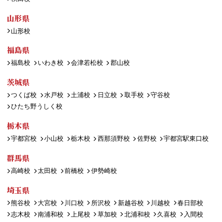
山形県
山形校
福島県
福島校
いわき校
会津若松校
郡山校
茨城県
つくば校
水戸校
土浦校
日立校
取手校
守谷校
ひたち野うしく校
栃木県
宇都宮校
小山校
栃木校
西那須野校
佐野校
宇都宮駅東口校
群馬県
高崎校
太田校
前橋校
伊勢崎校
埼玉県
熊谷校
大宮校
川口校
所沢校
新越谷校
川越校
春日部校
志木校
南浦和校
上尾校
草加校
北浦和校
久喜校
入間校