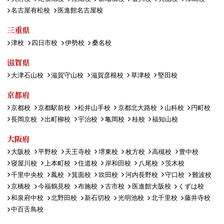
名古屋有松校
医進館名古屋校
三重県
津校
四日市校
伊勢校
桑名校
滋賀県
大津石山校
滋賀守山校
滋賀彦根校
草津校
堅田校
京都府
京都校
京都駅前校
松井山手校
京都北大路校
山科校
円町校
長岡京校
出町柳校
宇治校
亀岡校
桂校
福知山校
大阪府
大阪校
平野校
天王寺校
堺東校
枚方校
高槻校
豊中校
寝屋川校
上本町校
住道校
岸和田校
八尾校
茨木校
千里中央校
鳳校
箕面校
吹田校
河内長野校
守口校
難波校
京橋校
今福鶴見校
布施校
古市校
医進館大阪校
くずは校
和泉府中校
北野田校
新石切校
光明池校
北千里校
藤井寺校
中百舌鳥校