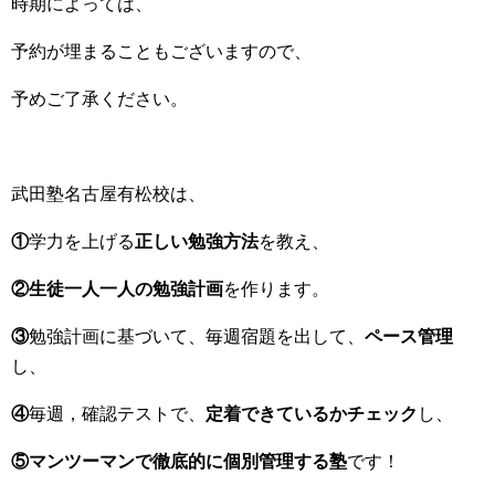
時期によっては、
予約が埋まることもございますので、
予めご了承ください。
武田塾名古屋有松校は、
①
学力を上げる
正しい勉強方法
を教え、
②生徒一人一人の勉強計画
を作ります。
③
勉強計画に基づいて、毎週宿題を出して、
ペース管理
し、
④
毎週，確認テストで、
定着できているかチェック
し、
⑤マンツーマンで徹底的に個別管理する塾
です！