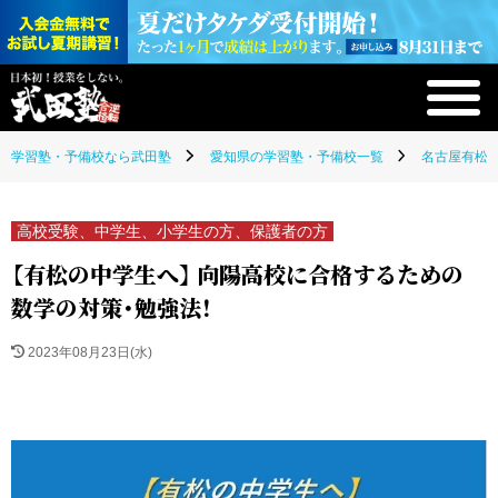
学習塾・予備校なら武田塾
愛知県の学習塾・予備校一覧
名古屋有松校
高校受験、中学生、小学生の方、保護者の方
【有松の中学生へ】 向陽高校に合格するための
数学の対策・勉強法！
2023年08月23日(水)