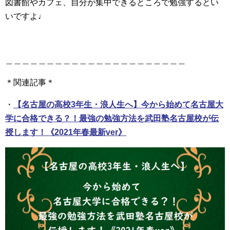
図書館やカフェ、自分が集中できるところで勉強するとい
いですよ♩
＿＿＿＿＿＿＿＿＿＿＿＿＿＿＿＿＿＿＿＿＿＿
＊関連記事＊
・
【名古屋の高校3年生・浪人生へ】今から始めて名古屋大
学に合格できる？！最強の勉強方法を武田塾名古屋校が伝
授します！《2021年春最新ver》