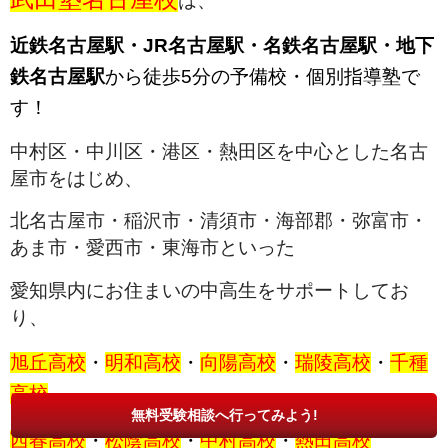
は、
近鉄名古屋駅・JR名古屋駅・名鉄名古屋駅・地下
鉄名古屋駅
から徒歩5分の予備校・個別指導塾で
す！
中村区・中川区・港区・熱田区を中心とした名古
屋市をはじめ、
北名古屋市・稲沢市・清須市・海部郡・弥富市・
あま市・愛西市・東海市といった
愛知県内にお住まいの中高生をサポートしてお
り、
旭丘高校
・
明和高校
・
向陽高校
・
瑞陵高校
・
千種
高校
無料受験相談へ行ってみよう!
西春高校
・
松陰高校
・
中村高校
・
熱田高校