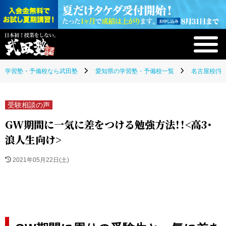
学習塾・予備校なら武田塾
愛知県の学習塾・予備校一覧
名古屋校(学
受験相談の声
GW期間に一気に差をつける勉強方法！！<高3・
浪人生向け>
2021年05月22日(土)