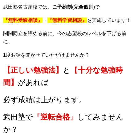
武田塾名古屋校では、
ご予約制
(
完全個別
)で
『無料受験相談』
・
『無料学習相談』
を実施しています！
関関同立を諦める前に、今の志望校のレベルを下げる前
に、
1度お話を聞かせていただけませんか？
【正しい勉強法】
と
【
十分な勉強時
間】
があれば
必ず成績は上がります。
武田塾で
『
逆転合格
』
してみません
か？