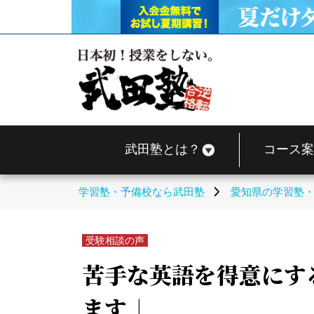
武田塾とは？
コース案
学習塾・予備校なら武田塾
愛知県の学習塾
受験相談の声
苦手な英語を得意にす
ます♩