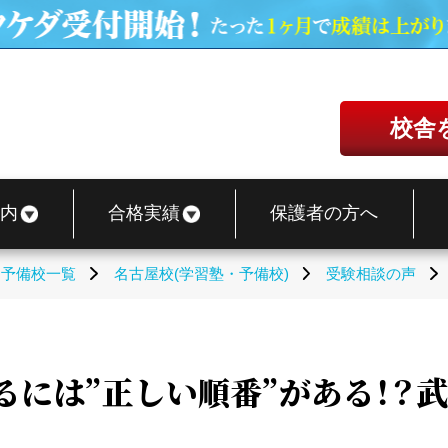
校舎
内
合格実績
保護者の方へ
・予備校一覧
名古屋校(学習塾・予備校)
受験相談の声
るには”正しい順番”がある！？