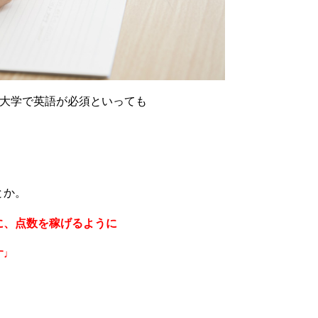
の大学で英語が必須といっても
とか。
に、点数を稼げるように
す♩