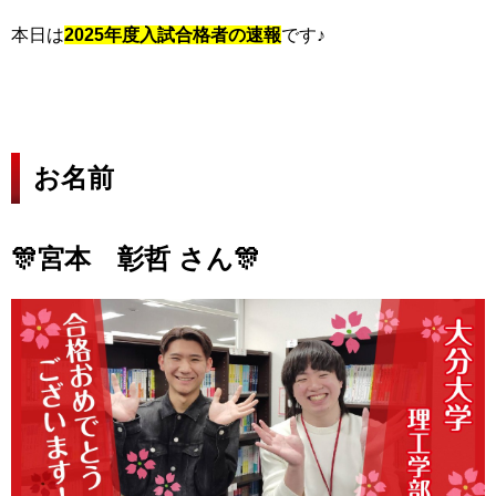
本日は
2025年度入試合格者の速報
です♪
お名前
🎊宮本 彰哲 さん
🎊