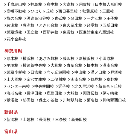
千歳烏山校
拝島校
府中校
大森校
用賀校
日本橋人形町校
高幡不動校
ひばりヶ丘校
西日暮里校
秋葉原校
三鷹校
旗の台校
医進館渋谷校
青砥校
蒲田校
一之江校
王子校
綾瀬校
豊洲校
ときわ台校
東久留米校
経堂校
五反田校
武蔵境校
国立校
西新井校
東雲校
医進館東京八重洲校
花小金井校
神奈川県
厚木校
横浜校
あざみ野校
藤沢校
新横浜校
小田原校
平塚校
横須賀中央校
大和校
青葉台校
橋本校
港南台校
武蔵小杉校
日吉校
向ヶ丘遊園校
中山校
溝ノ口校
戸塚校
上大岡校
金沢文庫校
二俣川校
湘南台校
鶴見校
秦野校
センター南校
中央林間校
逗子校
北久里浜校
新百合ヶ丘校
海老名校
長津田校
鹿島田校
大船校
淵野辺校
茅ヶ崎校
鷺沼校
杉田校
保土ヶ谷校
川崎駅前校
菊名校
川崎駅西口校
新潟県
新潟校
上越校
長岡校
三条校
新発田校
富山県