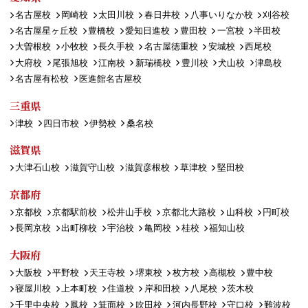
名古屋校
岡崎校
太田川校
春日井校
八事いりなか校
刈谷校
名古屋星ヶ丘校
豊橋校
愛知日進校
豊田校
一宮校
半田校
大曽根校
小牧校
長久手校
名古屋徳重校
安城校
西尾校
大府校
尾張旭校
江南校
新瑞橋校
豊川校
犬山校
津島校
名古屋有松校
医進館名古屋校
三重県
津校
四日市校
伊勢校
桑名校
滋賀県
大津石山校
滋賀守山校
滋賀彦根校
草津校
堅田校
京都府
京都校
京都駅前校
松井山手校
京都北大路校
山科校
円町校
長岡京校
出町柳校
宇治校
亀岡校
桂校
福知山校
大阪府
大阪校
平野校
天王寺校
堺東校
枚方校
高槻校
豊中校
寝屋川校
上本町校
住道校
岸和田校
八尾校
茨木校
千里中央校
鳳校
箕面校
吹田校
河内長野校
守口校
難波校