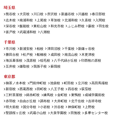
埼玉県
熊谷校
大宮校
川口校
所沢校
新越谷校
川越校
春日部校
志木校
南浦和校
上尾校
草加校
北浦和校
久喜校
入間校
深谷校
飯能校
東松山校
和光市校
ふじみ野校
蕨校
羽生校
坂戸校
武蔵浦和校
八潮校
千葉県
市川校
新浦安校
柏校
津田沼校
千葉校
新鎌ヶ谷校
勝田台校
松戸校
船橋校
成田校
南流山校
木更津校
海浜幕張校
茂原校
稲毛校
八千代緑が丘校
印西牧の原校
五井校
鎌取校
我孫子校
蘇我校
東京都
御茶ノ水本校
門前仲町校
池袋校
町田校
立川校
高田馬場校
新宿校
西葛西校
田町校
八王子校
四谷校
荻窪校
三軒茶屋校
錦糸町校
練馬校
金町校
巣鴨校
成城学園前校
赤羽校
自由が丘校
調布校
大井町校
北千住校
吉祥寺校
明大前校
国分寺校
小岩校
渋谷校
神保町校
上野校
聖蹟桜ヶ丘校
武蔵小山校
大泉学園校
田無校
多摩センター校