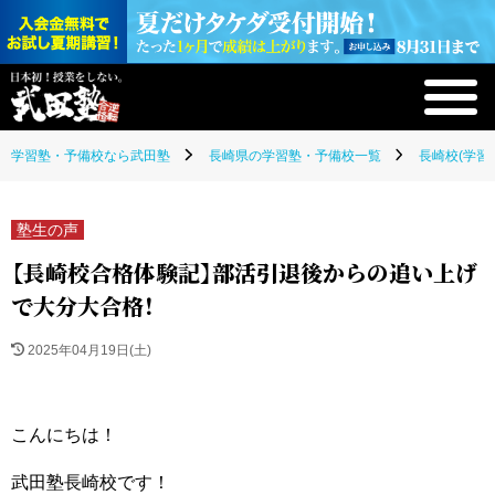
学習塾・予備校なら武田塾
長崎県の学習塾・予備校一覧
長崎校(学習
塾生の声
【長崎校合格体験記】部活引退後からの追い上げ
で大分大合格！
2025年04月19日(土)
こんにちは！
武田塾長崎校です！