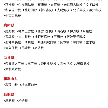
京橋校
今福鶴見校
布施校
古市校
医進館大阪校
くずは校
和泉府中校
北野田校
新石切校
光明池校
北千里校
藤井寺校
中百舌鳥校
兵庫県
姫路校
神戸三宮校
西宮北口校
明石校
伊丹校
芦屋校
宝塚校
加古川校
神戸板宿校
三田校
阪神甲子園校
西神中央校
湊川校
川西能勢口校
岡本校
塚口校
垂水校
大久保校
尼崎校
名谷校
奈良県
奈良西大寺校
王寺校
奈良生駒校
五位堂校
JR奈良校
大和八木校
和歌山県
和歌山校
橋本駅前校
鳥取県
鳥取校
米子校