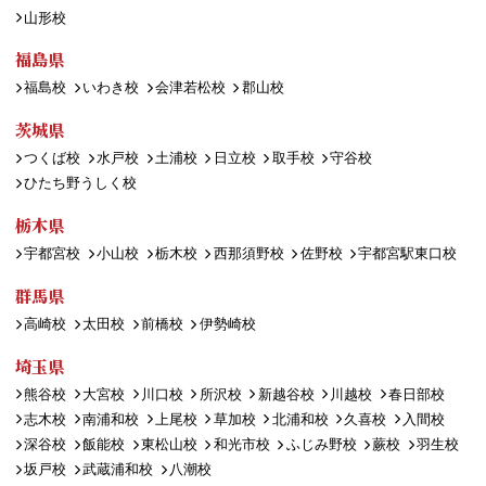
山形校
福島県
福島校
いわき校
会津若松校
郡山校
茨城県
つくば校
水戸校
土浦校
日立校
取手校
守谷校
ひたち野うしく校
栃木県
宇都宮校
小山校
栃木校
西那須野校
佐野校
宇都宮駅東口校
群馬県
高崎校
太田校
前橋校
伊勢崎校
埼玉県
熊谷校
大宮校
川口校
所沢校
新越谷校
川越校
春日部校
志木校
南浦和校
上尾校
草加校
北浦和校
久喜校
入間校
深谷校
飯能校
東松山校
和光市校
ふじみ野校
蕨校
羽生校
坂戸校
武蔵浦和校
八潮校