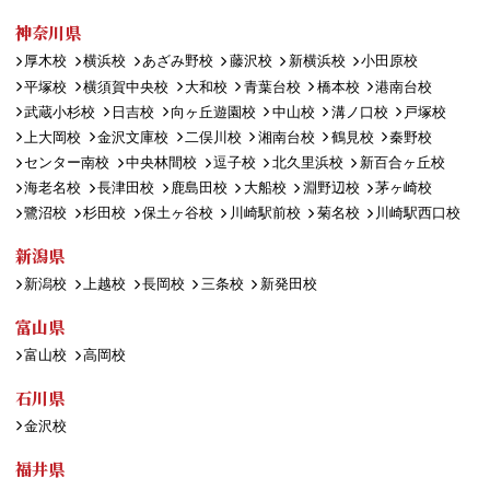
神奈川県
厚木校
横浜校
あざみ野校
藤沢校
新横浜校
小田原校
平塚校
横須賀中央校
大和校
青葉台校
橋本校
港南台校
武蔵小杉校
日吉校
向ヶ丘遊園校
中山校
溝ノ口校
戸塚校
上大岡校
金沢文庫校
二俣川校
湘南台校
鶴見校
秦野校
センター南校
中央林間校
逗子校
北久里浜校
新百合ヶ丘校
海老名校
長津田校
鹿島田校
大船校
淵野辺校
茅ヶ崎校
鷺沼校
杉田校
保土ヶ谷校
川崎駅前校
菊名校
川崎駅西口校
新潟県
新潟校
上越校
長岡校
三条校
新発田校
富山県
富山校
高岡校
石川県
金沢校
福井県