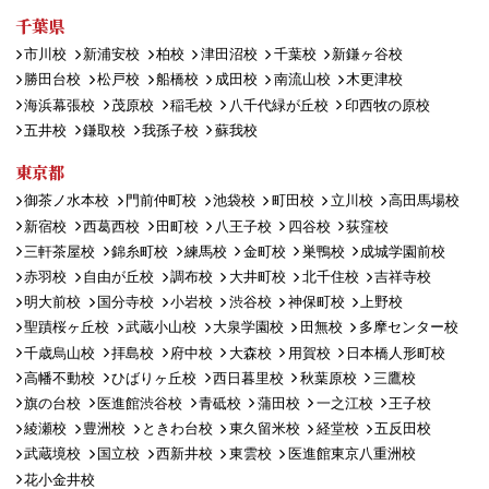
千葉県
市川校
新浦安校
柏校
津田沼校
千葉校
新鎌ヶ谷校
勝田台校
松戸校
船橋校
成田校
南流山校
木更津校
海浜幕張校
茂原校
稲毛校
八千代緑が丘校
印西牧の原校
五井校
鎌取校
我孫子校
蘇我校
東京都
御茶ノ水本校
門前仲町校
池袋校
町田校
立川校
高田馬場校
新宿校
西葛西校
田町校
八王子校
四谷校
荻窪校
三軒茶屋校
錦糸町校
練馬校
金町校
巣鴨校
成城学園前校
赤羽校
自由が丘校
調布校
大井町校
北千住校
吉祥寺校
明大前校
国分寺校
小岩校
渋谷校
神保町校
上野校
聖蹟桜ヶ丘校
武蔵小山校
大泉学園校
田無校
多摩センター校
千歳烏山校
拝島校
府中校
大森校
用賀校
日本橋人形町校
高幡不動校
ひばりヶ丘校
西日暮里校
秋葉原校
三鷹校
旗の台校
医進館渋谷校
青砥校
蒲田校
一之江校
王子校
綾瀬校
豊洲校
ときわ台校
東久留米校
経堂校
五反田校
武蔵境校
国立校
西新井校
東雲校
医進館東京八重洲校
花小金井校