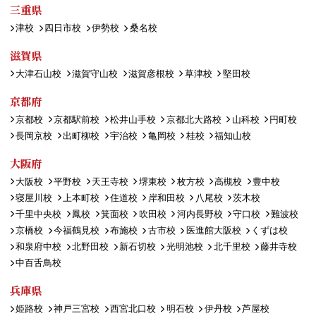
三重県
津校
四日市校
伊勢校
桑名校
滋賀県
大津石山校
滋賀守山校
滋賀彦根校
草津校
堅田校
京都府
京都校
京都駅前校
松井山手校
京都北大路校
山科校
円町校
長岡京校
出町柳校
宇治校
亀岡校
桂校
福知山校
大阪府
大阪校
平野校
天王寺校
堺東校
枚方校
高槻校
豊中校
寝屋川校
上本町校
住道校
岸和田校
八尾校
茨木校
千里中央校
鳳校
箕面校
吹田校
河内長野校
守口校
難波校
京橋校
今福鶴見校
布施校
古市校
医進館大阪校
くずは校
和泉府中校
北野田校
新石切校
光明池校
北千里校
藤井寺校
中百舌鳥校
兵庫県
姫路校
神戸三宮校
西宮北口校
明石校
伊丹校
芦屋校