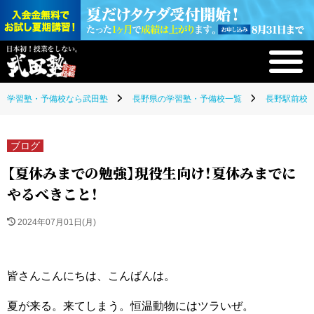
学習塾・予備校なら武田塾
長野県の学習塾・予備校一覧
長野駅前校(
ブログ
【夏休みまでの勉強】現役生向け！夏休みまでに
やるべきこと！
2024年07月01日(月)
皆さんこんにちは、こんばんは。
夏が来る。来てしまう。恒温動物にはツラいぜ。