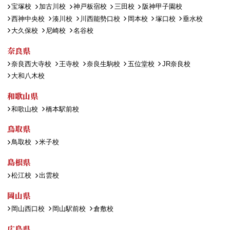
宝塚校
加古川校
神戸板宿校
三田校
阪神甲子園校
西神中央校
湊川校
川西能勢口校
岡本校
塚口校
垂水校
大久保校
尼崎校
名谷校
奈良県
奈良西大寺校
王寺校
奈良生駒校
五位堂校
JR奈良校
大和八木校
和歌山県
和歌山校
橋本駅前校
鳥取県
鳥取校
米子校
島根県
松江校
出雲校
岡山県
岡山西口校
岡山駅前校
倉敷校
広島県