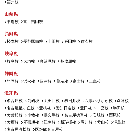
福井校
山梨県
甲府校
富士吉田校
長野県
松本校
長野駅前校
上田校
飯田校
佐久校
岐阜県
岐阜校
大垣校
多治見校
各務原校
静岡県
静岡校
浜松校
沼津校
藤枝校
富士校
三島校
愛知県
名古屋校
岡崎校
太田川校
春日井校
八事いりなか校
刈谷校
名古屋星ヶ丘校
豊橋校
愛知日進校
豊田校
一宮校
半田校
大曽根校
小牧校
長久手校
名古屋徳重校
安城校
西尾校
大府校
尾張旭校
江南校
新瑞橋校
豊川校
犬山校
津島校
名古屋有松校
医進館名古屋校