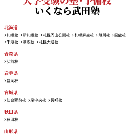
大学受験の塾・予備校
いくなら武田塾
北海道
札幌校
新札幌校
札幌円山公園校
札幌麻生校
旭川校
函館校
千歳校
帯広校
札幌大通校
青森県
弘前校
岩手県
盛岡校
宮城県
仙台駅前校
泉中央校
長町校
秋田県
秋田校
山形県