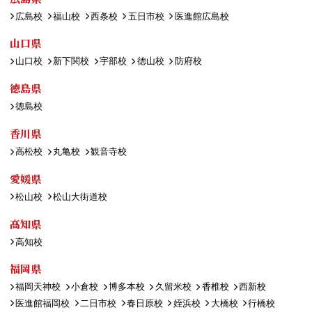
広島校
福山校
西条校
五日市校
医進館広島校
山口県
山口校
新下関校
宇部校
徳山校
防府校
徳島県
徳島校
香川県
高松校
丸亀校
観音寺校
愛媛県
松山校
松山大街道校
高知県
高知校
福岡県
福岡天神校
小倉校
博多本校
久留米校
香椎校
西新校
医進館福岡校
二日市校
春日原校
姪浜校
大橋校
行橋校